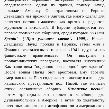
средневековью, одной из причин, почему Паунд
покидает Америку. Он странствовал по Европе,
двенадцать лет прожил в Англии, где много сделал для
развития поэзии имажизма как критик и редактор
журналов и антологий. В Европе публикуются его
первые поэтические сборники, среди которых
"A Lume
Spento" ("При угасшем свете", 1909)
.
Начало
двадцатых Паунд прожил в Париже, затем жил в
Италии и отказался выехать из неё в 1941 году, признав
фашист­ское правительство. Он выступал в
пропагандистских передачах, восхвалял Муссолини
Как защитника "подлинно всенародной демократии".
После войны Паунд был арестован. Ему грозила
смертная казнь. Поэт содержался поначалу в лагере для
нацист­ских преступников под Пизой, где написал
стихи, составившие сборник
"Пизанские песни"
,
потом тринадцать лет провел в лечебнице для
душевнобольных в Америке, а затем по ходатайст­ву
известных итальянских антифашистов и американских