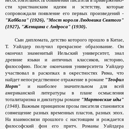
несостоятельность обвинений писателя в приверженно­
сти христианским идеям и эстетству, которые
сопровождали появление его первых произведений -
"Каббала" (1926), "Мост короля Людовика Святого"
(1927), "Женщина с Андро­са" (1930)
.
Сын дипломата, детство которого прошло в Китае,
Т. Уайлдер получил прекрасное образование. Он
окончил знаме­нитый Иельский университет, знал
древние языки и античных классиков, историю,
философию. После окончания универси­тета Уайлдер
участвовал в раскопках в окрестностях Рима, что
найдет непосредственное отражение в романе
"
Теофил
Норт"
и наиболее значительном для всей
американской литературы в плане осмысления
тоталитаризма и диктатуры романе
"Мартовские иды"
(1948)
. Важным принципом прозы писателя становится
совме­щение разных временных пластов, разных эпох.
На взаимо­связи прошлого с настоящим и рождается
философский фон его притч. Романы Уайлдера