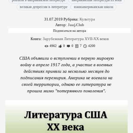
реализм в американской литературе
американская литература xx века
великая депрессия в литературе
южноамериканская школа
31.07.2019
Рубрика:
Культура
Автор:
Jaaj.Club
Книга:
Зарубежная Литература XVII-XX веков
4962
0
0
7
4200
США объявили о вступлении в первую мировую
войну в ап­реле 1917 года, а участие в военных
действиях приняли за не­сколько месяцев до
подписания перемирия. Америка не воевала на
своей территории, однако ее литература не
прошла мимо "потерянного поколения".