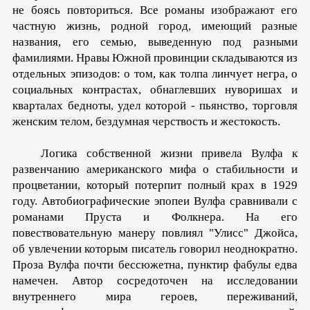
не боясь повториться. Все романы изображают его
частную жизнь, родной город, имеющий разные
названия, его семью, выведенную под разными
фамилиями. Нравы Южной про­винции складываются из
отдельных эпизодов: о том, как тол­па линчует негра, о
социальных контрастах, обнаглевших ну­воришах и
кварталах бедноты, удел которой - пьянство, торговля
женским телом, бездумная черствость и жестокость.
Логика собственной жизни привела Вулфа к
развенчанию американского мифа о стабильности и
процветании, который потерпит полный крах в 1929
году. Автобиографические эпопеи Вулфа сравнивали с
романа­ми Пруста и Фолкнера. На его
повествовательную манеру по­влиял "Улисс" Джойса,
об увлечении которым писатель говорил неоднократно.
Проза Вулфа почти бессюжетна, пунктир фабулы едва
намечен. Автор сосредоточен на исследовании
внутреннего мира героев, переживаний,