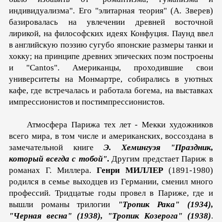
индивидуализма". Его "элитарная тео­рия" (А. Зверев)
базировалась на увлечении древней вос­точной
лирикой, на философских идеях Конфуция. Паунд ввел
в английскую поэзию сугубо японские размеры танки и
хокку; на принципе древних эпических поэм построены
и "Cantos". Американцы, проходившие свои
университеты на Мон­мартре, собирались в уютных
кафе, где встречалась и работала богема, на выставках
импрессионистов и постимпрессионистов.
Атмосфера Парижа тех лет - Мекки художников
всего мира, в том числе и американских, воссоздана в
замечательной книге
Э. Хемингуэя
"Праздник,
который всегда с тобой"
.
Другим предстает Париж в
романах Г. Миллера.
Генри МИЛЛЕР
(1891-1980)
родился в семье выходцев из Германии, сменил много
профессий. Тридцатые годы провел в Париже, где и
вышли романы трилогии
"Тропик Рака" (1934),
"Черная весна" (1938), "Тропик Козерога" (1938)
.