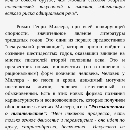
посетителей закусочной и плоская, избегающая
всякого риска официальная речь"
.
Роман Генри Миллера, при всей шокирующей
спорности, значительное явление литературы
тридцатых годов. Это один из первых предвестников
"сексуальной революции", которая прочно войдет в
сознание шестидесятых годов, оказавший влияние на
многих писателей второй половины века. Это и
предвестник новых, иронических (по отношению к
рацио­нальным) форм познания человека. Человек у
Миллера - во плоти и крови, движимый могучим
инстинктом жизни, человек естественный и
обыкновенный. Есть в этих новых формах познания
карикатурность и все­дозволенность, которые получили
обоснование в статьях Миллера, в его
"Размышлениях
о писательстве"
:
"Нет ника­кого прогресса, есть
только вечное движение и перемещение - оно идет по
кругу, спиралеобразно, бесконечно... Искусство не