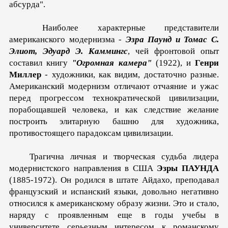
абсурда".
Наиболее характерные представители
американского модернизма -
Эзра Паунд и Томас С.
Элиот, Эдуард Э. Каммингс
, чей фронтовой опыт
составил книгу
"Огромная камера"
(1922), и
Генри
Миллер
- художники, как видим, достаточно разные.
Американский модернизм отличают отчаяние и ужас
перед прогрессом технократической цивилизации,
пора­бощавшей человека, и как следствие желание
построить эли­тарную башню для художника,
противостоящего парадоксам цивилизации.
Трагична личная и творческая судьба лидера
модернист­ского направления в США
Эзры ПАУНДА
(1885-1972). Он родился в штате Айдахо, преподавал
французский и испан­ский языки, довольно негативно
относился к американскому образу жизни. Это и стало,
наряду с проявленным еще в годы учебы в
университете серьезным интересом к романскому