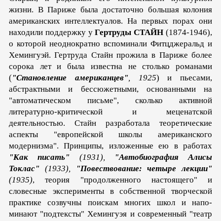
жизни. В Париже была достаточно большая колония
американских интеллектуалов. На первых порах они
находили поддержку у
Гертруды СТАЙН
(1874-1946),
о которой неоднократно вспоминали Фитцджеральд и
Хемингуэй. Гертруда Стайн прожила в Париже более
сорока лет и была известна не столько романами
(
"Становление аме­риканцев"
, 1925
) и пьесами,
абстрактными и бессюжетными, основанными на
"автоматическом письме", сколько активной
литературно-критической и меценатской
деятельностью. Стайн разработала теоретические
аспекты "европейской школы аме­риканского
модернизма". Принципы, изложенные ею в рабо­тах
"Как писать"
(1931),
"Автобиография Алисы
Токлас"
(1933),
"Повествование: четыре лекции"
(1935)
, теория "продолжен­ного настоящего" и
словесные эксперименты в собственной творческой
практике созвучны поискам многих школ и напо­
минают "подтексты" Хемингуэя и современный "театр