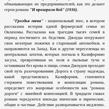
обманы­вающих их предпринимателей, как это делают
герои романа
"И проиграли бой" (1936)
.
"Гроздья гнева"
- национальный эпос, в котором
рассказана история одной фермерской семьи из
Оклахомы. Рассказана как трагедия тысяч семей в
период постигшего их бедствия. Джоуды погружают
свои нехитрые пожитки в старенький автомобиль и
направляются на Запад. Как и другие переселенцы из
централь­ных штатов, которых погнала в Калифорнию
засуха, превратив­шая их поля в пыльные тучи и
оставившая без крова и пищи, семья Джоудов проходит
свой путь разочарованиям Дорога в страну надежды,
какой представлялась Калифорния, становится
стержнем повествования и композиции романа,
определяет его жанровые особенности как "романа
дороги" с линейной компо­зицией. В тридцати главах
романа чередуются эпизоды эпи­ческие и лирические,
общие и частные. Действие разворачивается медленно.