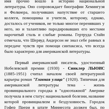
имя прочно вошло в исто­рию национальной
литературы. Оно сопровождает биографии Хемингуэя
и Фолкнера, получивших напутствие от старшего
коллеги, помощника и учителя, которому, однако,
досталось от учеников, не только многое перенявших у
него, но и та­лантливо пародировавших его местами
нарочитый сталь и слабые романы. Гертруда Стайн
отмечала, что Шервуд Андер­сон не знал себе равных в
передаче чувств при помощи синтаксиса, что всегда
было характерно для американской литературы.
Первый американский писатель, удостоенный
Нобелев­ской премии (1930) -
Синклер ЛЬЮИС
(1885-1951) считал началом своей литературной
карьеры роман
"Главная улица"
(1920). Типичная для
американской литературы тема - жизнь
провинциального городка в "одноэтажной" Америке
по­лучила в нем статус национальной болезни, название
которой провинциализм и бездуховность. Городок
Гофер Прери в шта­те Миннесота должен был, по