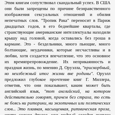
Этим книгам сопутствовал скандальный успех. В США
они были запрещены по причине безнравственного
изображения сексуальных отношений и обилия
непечатных слов. "Тропик Рака" переносит в Париж
двадцатых годов, в его беднейшие кварталы, где
странствующие американские ин­теллектуалы находили
крышу над головой, когда оставались без гроша в
кармане. Это - бездельники, много пьющие, много
болтающие, неудачники, которые несчастливы и в
любви, хотя создается впечатление, что это основное
их времяпрепровождение. Их неприкаянность и
праздная жизнь, по мнению Д. Оруэлла,
"прискорбный,
но неизбежный итог жизни вне родины"
. Оруэлл
предложил глубокое прочтение книг Г. Миллера,
отметив, что они показывают, каким может быть
английский язык,
"тот английский, на котором
действи­тельно говорят, причем без страха, то есть
не боясь ни рито­рики, ни экзотичных или поэтических
слов... Это плавная, насыщенная, ритмическая проза,
нечто совсем другое, чем модный сегодня жаргон