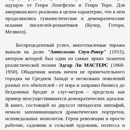
иду­щую от Генри Лонгфелло и Генри Торо. Для
американского реализма в целом характерно, что в нем
продолжились гума­нистические и демократические
искания писателей-романти­ков (Купер, Готорн,
Мелвилл).
Беспрецедентный успех, многотысячные тиражи
выпали на долю
"Антологии Спун-Ривер"
(1915)
,
автором которой был один из самых ярких талантов
реалистической поэзии
Эдгар Ли МАСТЕРС
(1868-
1950). Обыденная жизнь ничем не примечательного
городка на Среднем Западе и нескольких поколений
разных его обитателей - от мэра и заправил биз­неса до
бездомных бродяг и слуг-негров - предстала как
пример неосуществившихся демократических идеалов.
В кни­ге, состоящей из двухсот пятидесяти эпитафий,
немало запо­минающихся драматических портретов,
исповедальных моно­логов. Герои революции и просто
рабочие, садовник и сель­ский художник, поэтесса и