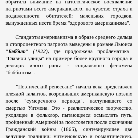
обратила внимание на патологическое восхваление
патриотами всего американского, на чувство страха и
подав­ленности обитателей: маленьких городков,
вынужденных не­сти бремя "здорового американизма".
Стандарты америка­низма в образе среднего дельца
и стопроцентного патриота выведены в романе Льюиса
"Бэббит"
(1922)
, где продолжена проблематика
"Главной улицы" на примере более крупного города и
дельцов иного ранга - социального феномена
"бэббитизм".
"Поэтический ренессанс" начала века представлен
плея­дой талантов, возродивших американскую поэзию
после "сумеречного периода", наступившего со
смертью Уитмена. Это - реалистическое творчество,
уходящее в фольклор, пы­тающееся осмыслить путь,
пройденный Америкой за полстолетия после окончания
Гражданский войны (1865), синтезирующее две
ведущие традиции: уитменовскую и романтическую,