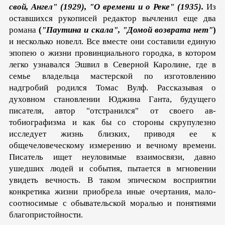
свой, Ангел" (1929), "О времени и о Реке" (1935).
Из
оставшихся рукописей ре­дактор вычленил еще два
романа
(
"Паутина и скала", "Домой возврата нет"
)
и несколько новелл. Все вместе они составили единую
эпопею о жизни провинциального городка, в котором
легко узнавался Эшвил в Северной Каролине, где в
семье владельца мастерской по изготовлению
надгробий родился Томас Вулф. Рассказывая о
духовном становлении Юджина Ганта, будущего
писателя, автор "отстранился" от своего ав­
тобиографизма и как бы со стороны скрупулезно
исследует жизнь близких, приводя ее к
общечеловеческому измерению и вечному времени.
Писатель ищет неуловимые взаимосвязи, давно
ушедших людей и события, пытается в мгновении
увидеть вечность. В таком эпическом восприятии
конкретика жизни приобрела иные очертания, мало-
соотносимые с обывательской моралью и понятиями
благопристойности.