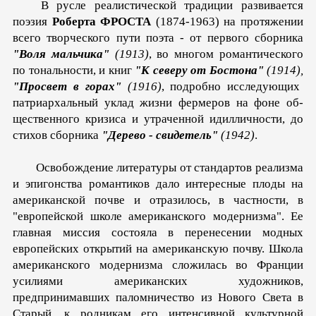
В русле реалистической традиции развивается
поэзия
Роберта ФРОСТА
(1874-1963) на протяжении
всего творческого пути поэта - от первого сборника
"Воля мальчика"
(1913)
, во многом романтического
по тональности, и книг
"К северу от Бостона"
(1914),
"Просвет в горах"
(1916)
, подробно иссле­дующих
патриархальный уклад жизни фермеров на фоне об­
щественного кризиса и утраченной идилличности, до
стихов сборника
"Дерево - свидетель"
(1942)
.
Освобождение литературы от стандартов реализма
и эпи­гонства романтиков дало интересные плоды на
американской почве и отразилось, в частности, в
"европейской школе аме­риканского модернизма". Ее
главная миссия состояла в пере­несении модных
европейских открытий на американскую почву. Школа
американского модернизма сложилась во Фран­ции
усилиями американских художников,
предпринимавших паломничество из Нового Света в
Старый, к родникам его интенсивной культурной