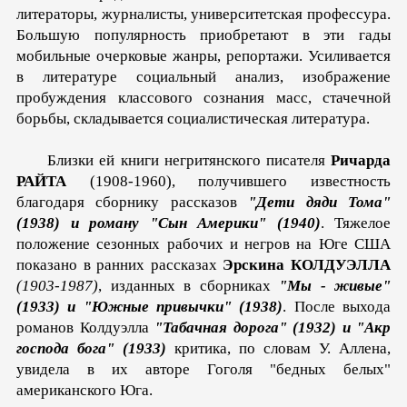
литераторы, журналисты, университетская про­фессура.
Большую популярность приобретают в эти гады
мобильные очерковые жанры, репортажи. Усиливается
в литературе социальный анализ, изображение
пробуждения клас­сового сознания масс, стачечной
борьбы, складывается социа­листическая литература.
Близки ей книги негритянского писа­теля
Ричарда
РАЙТА
(1908-1960), получившего известность
благодаря сборнику рассказов
"Дети дяди Тома"
(1938) и ро­ману "Сын Америки" (1940)
. Тяжелое
положение сезонных рабочих и негров на Юге США
показано в ранних рассказах
Эрскина КОЛДУЭЛЛА
(1903-1987)
, изданных в сборниках
"Мы - живые"
(1933) и "Южные привычки" (1938)
. После выхода
романов Колдуэлла
"Табачная дорога" (1932) и "Акр
господа бога" (1933)
критика, по словам У. Аллена,
увидела в их авторе Гоголя "бедных белых"
американского Юга.