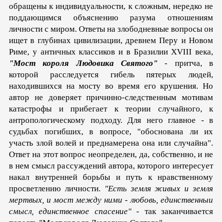
обращены к индивидуальности, к сложным, нередко не
поддающимся объяснению разума от­ношениям
личности с миром. Ответы на злободневные во­просы он
ищет в глубинах цивилизации, древнем Перу и Но­вом
Риме, у античных классиков и в Бразилии XVIII века,
"Мост короля Людовика Святого"
- притча, в
которой расследуется гибель пятерых людей,
находившихся на мосту во время его крушения. Но
автор не доверяет причинно-следственным мотивам
катастрофы и прибегает к теории случайного, к
антропологическому подходу. Для него главное - в
судьбах погибших, в вопросе, "обоснована ли их
участь злой волей и преднамерена она или случайна".
Ответ на этот во­прос неопределен, да, собственно, и не
в нем смысл рассуж­дений автора, которого интересует
накал внутренней борьбы и путь к нравственному
просветлению личности.
"Есть земля живых и земля
мертвых, и мост между ними - любовь, единственныи
смысл, единственное спасение"
- так заканчивает­ся