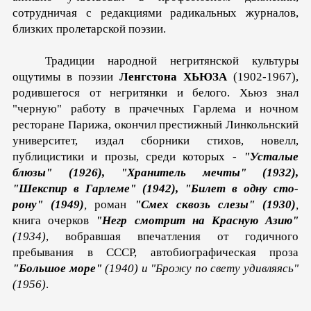
сотрудничая с редакциями радикальных журналов,
близких пролетарской поэзии.
Традиции народной негритянской культуры
ощутимы в по­эзии
Ленгстона ХЬЮЗА
(1902-1967),
родившегося от негритян­ки и белого. Хьюз знал
"черную" работу в прачечных Гарлема и ночном
ресторане Парижа, окончил престижный Линкольнский
университет, издал сборники стихов, новелл,
публицистики и прозы, среди которых -
"Усталые
блюзы" (1926), "Хранитель мечты" (1932),
"Шекспир в Гарлеме" (1942), "Билет в одну сто­
рону" (1949)
,
роман
"Смех сквозь слезы" (1930)
,
книга очерков
"Негр смотрит на Красную Азию"
(1934)
, вобравшая впечатления от годичного
пребывания в СССР, автобиографическая проза
"Большое море"
(1940) и "Брожу по свету удивляясь"
(1956)
.