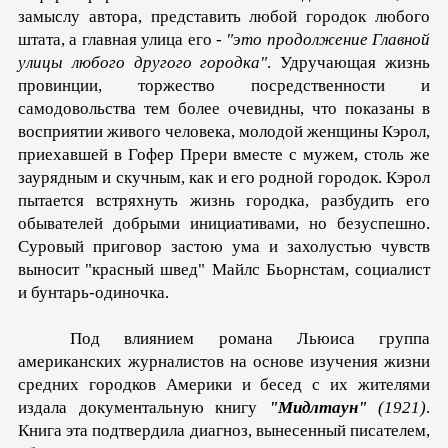
замыслу автора, представить любой городок любого
штата, а главная улица его -
"это продолжение Главной
улицы любого другого городка"
. Уд­ручающая жизнь
провинции, торжество посредственности и
самодовольства тем более очевидны, что показаны в
восприятии живого человека, молодой женщины Кэрол,
приехавшей в Гофер Прери вместе с мужем, столь же
заурядным и скучным, как и его родной городок. Кэрол
пытается встрях­нуть жизнь городка, разбудить его
обывателей добрыми ини­циативами, но безуспешно.
Суровый приговор застою ума и захолустью чувств
выносит "красный швед" Майлс Бьорнстам, социалист
и бунтарь-одиночка.
Под влиянием романа Льюиса группа
американских жур­налистов на основе изучения жизни
средних городков Амери­ки и бесед с их жителями
издала документальную книгу
"Мидлтаун"
(1921)
.
Книга эта подтвердила диагноз, вынесенный пи­сателем,