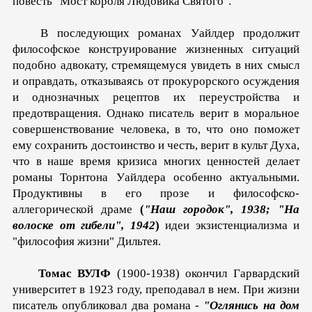
повесть "Мост короля Людовика Святого".
В последующих романах Уайлдер продолжит
философское конструирование жизненных ситуаций
подобно адвокату, стремящемуся увидеть в них смысл
и оправдать, отказываясь от прокурорского осуждения
и однозначных рецептов их пе­реустройства и
предотвращения. Однако писатель верит в мо­ральное
совершенствование человека, в то, что оно поможет
ему сохранить достоинство и честь, верит в культ Духа,
что в наше время кризиса многих ценностей делает
романы Торнтона Уайлдера особенно актуальными.
Продуктивны в его прозе и философско-
аллегорической драме
(
"Наш городок", 1938; "На
волоске от гибели", 1942
)
идеи экзистенциализма и
"философия жизни" Дильтея.
Томас ВУЛФ
(1900-1938) окончил Гарвардский
универси­тет в 1923 году, преподавал в нем. При жизни
писатель опуб­ликовал два романа -
"Оглянись на дом