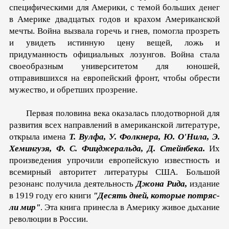
специфическими для Америки, с темой больших денег
в Америке двадцатых годов и крахом Американ­ской
мечты. Война вызвала горечь и гнев, помогла прозреть
и увидеть истинную цену вещей, ложь и
придуманность офици­альных лозунгов. Война стала
своеобразным университетом для юношей,
отправившихся на европейский фронт, чтобы обрести
мужество, и обретших прозрение.
Первая половина века оказалась плодотворной для
разви­тия всех направлений в американской литературе,
открыла имена
Т. Вулфа, У. Фолкнера, Ю. О'Нила, Э.
Хемингуэя, Ф. С. Фицджеральда, Д. Стейнбека.
Их
произведения упрочили европейскую известность и
всемирный авторитет литературы США. Большой
резонанс получила деятельность
Джона Рида,
издание
в 1919 году его книги
"Десять дней, которые потряс­
ли мир"
. Эта книга принесла в Америку живое дыхание
рево­люции в России.