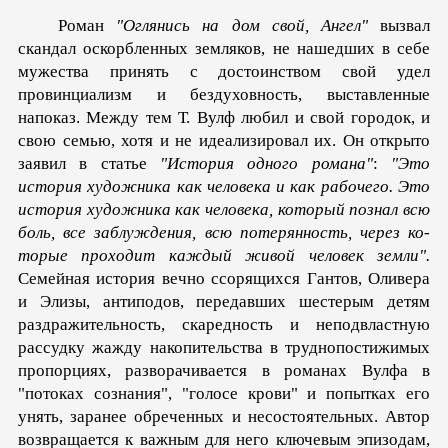
Роман
"Оглянись на дом свой, Ангел"
вызвал
скандал оскорбленных земляков, не на­шедших в себе
мужества принять с достоинством свой удел
провинциализм и бездуховность, выставленные
напоказ. Ме­жду тем Т. Вулф любил и свой городок, и
свою семью, хотя и не идеализировал их. Он открыто
заявил в статье
"История одного романа"
:
"Это
история художника как человека и как рабочего. Это
история художника как человека, который по­знал всю
боль, все заблуждения, всю потерянность, через ко­
торые проходит каждый живой человек земли".
Семейная история вечно ссорящихся Гантов, Оливера
и Элизы, антиподов, передавших шестерым детям
раздражи­тельность, скаредность и неподвластную
рассудку жажду на­копительства в труднопостижимых
пропорциях, разворачи­вается в романах Вулфа в
"потоках сознания", "голосе крови" и попытках его
унять, заранее обреченных и несостоятельных. Автор
возвращается к важным для него ключевым эпизодам,