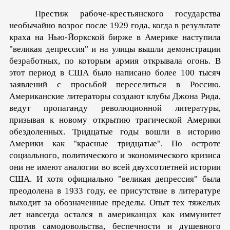
Престиж рабоче-крестьянского государства
необычайно возрос после 1929 года, когда в результате
краха на Нью-Йоркской бирже в Америке наступила
"великая де­прессия" и на улицы вышли демонстрации
безработных, по которым армия открывала огонь. В
этот период в США было написано более 100 тысяч
заявлений с просьбой переселиться в Россию.
Американские литераторы создают клубы Джона Рида,
ведут пропаганду революционной литературы,
призывая к новому открытию трагической Америки
обездоленных. Тридцатые годы вошли в историю
Америки как "красные тридцатые". По остроте
социального, политического и эконо­мического кризиса
они не имеют аналогии во всей двухсотлетней истории
США. И хотя официально "великая депрессия" была
преодолена в 1933 году, ее присутствие в литературе
вы­ходит за обозначенные пределы. Опыт тех тяжелых
лет на­всегда остался в американцах как иммунитет
против самодо­вольства, беспечности и душевного