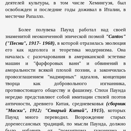
деяте­лей культуры, в том числе Хемингуэя, был
освобожден и послед­ние годы доживал в Италии, в
местечке Рапалло.
Более полувека Паунд работал над своей
знаменитой не­оконченной эпической поэмой
"Cantos"
("Песни", 1917- 1968)
, в которой отразилась эволюция
его как идеолога и теоретика модернизма. Она
началась с разочарования в амери­канской эстетике
машин и "фарфоровых ванн" и обвинений в
аморальности всякой плохой поэзии, а закончилась
провоз­глашением "надмирных" идеалов, концепции
творца как доб­ровольного изгнанника,
противостоящего обществу и фашиз­му. Стихи Паунда
нередко представляют собой имитации стилей поэтов
античности, древнего Китая, средневековья
(сборник
"Маски", 1912; "Старый Китай", 1915
)
, которых
Паунд много переводил. Возрождение старых
доренессансных традиций, по мысли Паунда, должно
было избавить от "ро­мантизма, гуманизма и