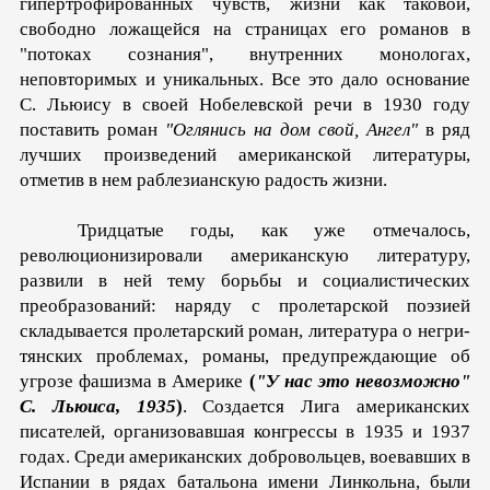
гипертрофированных чувств, жизни как таковой,
свободно ложащейся на страницах его романов в
"потоках сознания", внутренних монологах,
неповторимых и уникальных. Все это дало основание
С. Льюису в своей Нобелевской речи в 1930 году
поставить ро­ман
"Оглянись на дом свой, Ангел"
в ряд
лучших произведе­ний американской литературы,
отметив в нем раблезианскую радость жизни.
Тридцатые годы, как уже отмечалось,
революционизирова­ли американскую литературу,
развили в ней тему борьбы и социалистических
преобразований: наряду с пролетарской по­эзией
складывается пролетарский роман, литература о негри­
тянских проблемах, романы, предупреждающие об
угрозе фа­шизма в Америке
(
"У нас это невозможно"
С. Льюиса, 1935
)
. Создается Лига американских
писателей, организовавшая конгрессы в 1935 и 1937
годах. Среди американских добро­вольцев, воевавших в
Испании в рядах батальона имени Лин­кольна, были