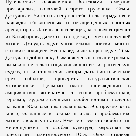
Путешествие ослож­няется болезнями, смертью
престарелых, поломкой старого грузовика. Семьи
Джоудов и Уилсонов несут в себе боль, страда­ния и
надежды обездоленных и незащищенных простых
арен­даторов. Лагерь переселенцев, которым встречает
их Кали­форния, далек от их надежд, от мечты о лучшей
жизни. Джоудов ждут унизительные поиски работы,
стычки с поли­цией. Несправедливость преследует Тома
Джоуда подобно ро­ку. Символическое название романа
выразило не только со­циальный протест и трагическую
судьбу, но и стремление автора дать биологический
срез событий, проверить натурали­стические
мотивировки. Цельный пласт произведений в
американской литературе со своей проблематикой,
героями, художественными особен­ностями получил
название Южноамериканская школа. Это прежде всего
книги, созданные в южных штагах, о проблема­тике
жизни в южных штатах. Вместе с тем это особый тип
мироощущения и особая культура, выросшая на
идеологии плантаторского Юга. Одна стилевая