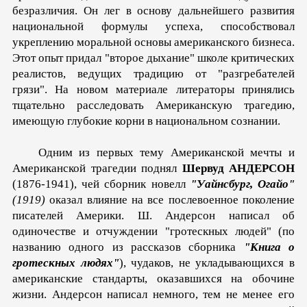
безразличия. Он лег в основу дальнейшего развития
национальной формулы успеха, способствовал
укреплению моральной основы американского бизнеса.
Этот опыт придал "второе дыхание" школе кри­тических
реалистов, ведущих традицию от "разгребателей
грязи". На новом материале литераторы принялись
тщательно расследовать Американскую трагедию,
имеющую глубокие корни в национальном сознании.
Одним из первых тему Американской мечты и
Американ­ской трагедии поднял
Шервуд АНДЕРСОН
(1876-1941), чей сборник новелл
"Уайнсбург, Огайо"
(1919)
оказал влияние на все послевоенное поколение
писателей Америки. Ш. Андер­сон написал об
одиночестве и отчуждении "гротескных лю­дей" (по
названию одного из рассказов сборника
"Книга о
гротескных людях"
), чудаков, не укладывающихся в
амери­канские стандарты, оказавшихся на обочине
жизни. Андерсон написал немного, тем не менее его