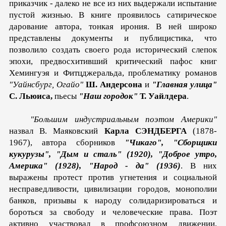
приказчик - далеко не все из них выдержали испытание
пустой жизнью. В книге проявилось сатирическое
дарование автора, тонкая ирония. В ней широко
представлены документы и публицистика, что
позволило соз­дать своего рода исторический слепок
эпохи, предвосхитив­ший критический пафос книг
Хемингуэя и Фитцджеральда, проблематику романов
"Уайнсбург, Огайо"
Ш. Андерсона
и
"Главная улица"
С. Льюиса,
пьесы
"Наш городок"
Т. Уайлдера
.
"Большим индустриальным поэтом Америки"
назвал В. Маяковский
Карла СЭНДБЕРГА
(1878-
1967), автора сборни­ков
"Чикаго", "Сборщики
кукурузы", "Дым и сталь" (1920), "Доброе утро,
Америка" (1928), "Народ - да" (1936)
. В них
выражены протест против угнетения и социальной
несправед­ливости, цивилизации городов, монополии
банков, призывы к народу солидаризироваться и
бороться за свободу и челове­ческие права. Поэт
активно участвовал в профсоюзном дви­жении,