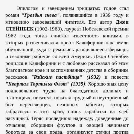
Эпилогом и завещанием тридцатых годов стал
роман
"Гроздья гнева"
, появившийся в 1939 году и
мгновенно завое­вавший читателя. Его автор
Джон
СТЕЙНБЕК
(1902-1968), лауреат Нобелевской премии
1962 года, тогда снискал извест­ность книгами, в
которых развенчивался ореол Калифорнии как земли
обетованной, куда стремились разорявшиеся фер­меры
и сезонные рабочие со всей Америки. Джон Стейнбек
родился в Калифорнии и с любовью рас­сказал об этом
благодатном крае и воспоминаниях детства в сборнике
рассказов
"Райские пастбища" (1932)
и повести
"Квартал Тортилья Флэт" (1935)
. Хорошо зная цену
подне­вольного труда на благодатных долинах и
плантациях, писа­тель показал трудный и неустроенный
быт переселенцев, се­зонных рабочих, которых
забрасывал в этот край, поиск заработка на хлеб
насущный. Теряя последнюю надежду, до­веденные до
отчаяния, сборщики фруктов и овощей начинают
бороться за свои права, организуют стачки против