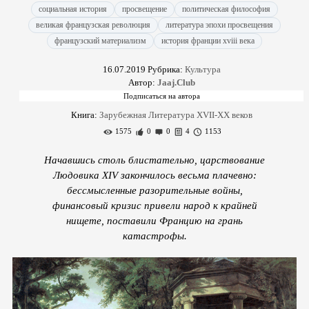
социальная история
просвещение
политическая философия
великая французская революция
литература эпохи просвещения
французский материализм
история франции xviii века
16.07.2019
Рубрика:
Культура
Автор:
Jaaj.Club
Книга:
Зарубежная Литература XVII-XX веков
1575
0
0
4
1153
Начавшись столь блистательно, царствование
Людовика XIV закончилось весьма плачевно:
бессмысленные разорительные войны,
финансовый кризис привели народ к крайней
нищете, поставили Францию на грань
катастрофы.