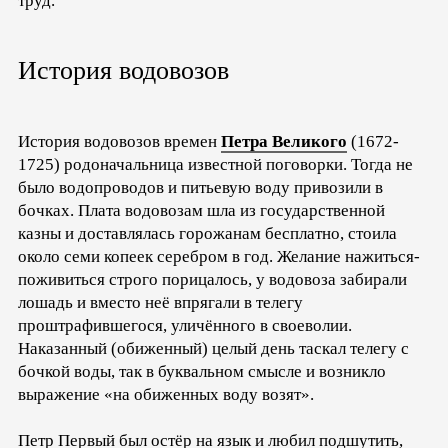
труд.
История водовозов
История водовозов времен
Петра Великого
(1672-
1725) родоначальница известной поговорки. Тогда не
было водопроводов и питьевую воду привозили в
бочках. Плата водовозам шла из государственной
казны и доставлялась горожанам бесплатно, стоила
около семи копеек серебром в год. Желание нажиться-
поживиться строго порицалось, у водовоза забирали
лошадь и вместо неё впрягали в телегу
проштрафившегося, уличённого в своеволии.
Наказанный (обиженный) целый день таскал телегу с
бочкой воды, так в буквальном смысле и возникло
выражение «на обиженных воду возят».
Петр Первый был остёр на язык и любил подшутить,