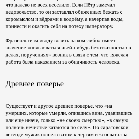
что далеко не всех веселило. Если Пётр замечал
недовольство, то он заставлял обиженных бежать с
коромыслом и вёдрами к водоёму, а начерпав воды,
принести и окатить себя на потеху императору.
Фразеологизм «воду возить на ком-либо» имеет
значение «пользоваться чьей-нибудь безотказностью в
делах, поручениях» возник в связи с тем, что тяжелая
работа была наказанием за обидчивость человека.
Древнее поверье
Существует и другое древнее поверье, что «на
умерших, которые умерли, опившись вина, удавившись
или еще иначе, только «не своею смертью», «в самую
полночь нечистые катаются по селу». По саратовской
легенде мужик пошел сватом к чертям и «сосватал за