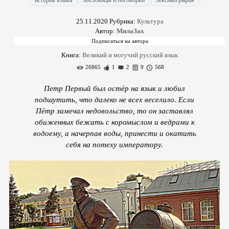
история языка
пословицы и поговорки
лексикография
25.11.2020
Рубрика:
Культура
Автор:
МилаЗах
Книга:
Великий и могучий русский язык
26865
1
2
9
568
Петр Первый был остёр на язык и любил
подшутить, что далеко не всех веселило. Если
Пётр замечал недовольство, то он заставлял
обиженных бежать с коромыслом и ведрами к
водоему, а начерпав воды, принести и окатить
себя на потеху императору.