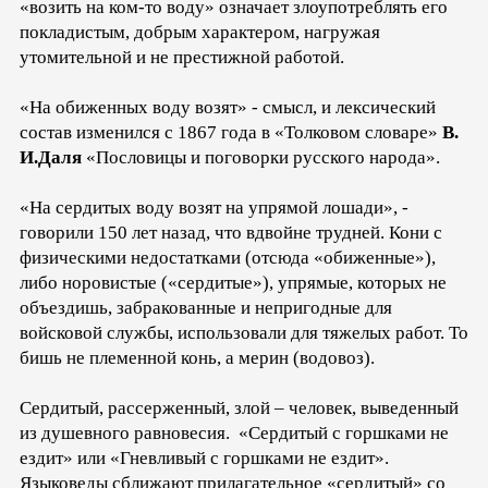
«возить на ком-то воду» означает злоупотреблять его
покладистым, добрым характером, нагружая
утомительной и не престижной работой.
«На обиженных воду возят» - смысл, и лексический
состав изменился с 1867 года в «Толковом словаре»
В.
И.Даля
«Пословицы и поговорки русского народа».
«На сердитых воду возят на упрямой лошади», -
говорили 150 лет назад, что вдвойне трудней. Кони с
физическими недостатками (отсюда «обиженные»),
либо норовистые («сердитые»), упрямые, которых не
объездишь, забракованные и непригодные для
войсковой службы, использовали для тяжелых работ. То
бишь не племенной конь, а мерин (водовоз).
Сердитый, рассерженный, злой – человек, выведенный
из душевного равновесия. «Сердитый с горшками не
ездит» или «Гневливый с горшками не ездит».
Языковеды сближают прилагательное «сердитый» со