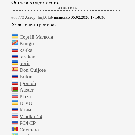
Осталось одно место!
#67772
Автор:
Jaaj.Club
написано 05.02.2020 17:58:30
Участники турнира:
Сергій Малюта
Kongo
ka4ka
tarakan
boris
Don Quijote
Erikus
Igomuh
Auster
Plaza
DIVO
Клим
Vladkor54
РСФСР
Cocinera