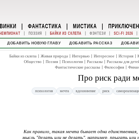
ВИНКИ
|
ФАНТАСТИКА
|
МИСТИКА
|
ПРИКЛЮЧЕ
|
|
|
|
|
ЧЕМПИОНАТ
ПОЭЗИЯ
БАЙКИ ИЗ СКЛЕПА
ФЭНТЕЗИ
SCI-FI 2026
ДОБАВИТЬ НОВУЮ ГЛАВУ
ДОБАВИТЬ РАССКАЗ
ДОБАВИ
|
|
|
|
|
Байки из склепа
Живая природа
Интервью
Интересное
История
|
|
|
|
Общество
Поэзия
Психология
Рассказы
Рассказы для дете
|
|
Фантастические рассказы
Философия
Фина
Про риск ради м
психология
мечта
вдохновение
риск
самореализац
Как правило, такая мечта бывает одна единственная,
мысль "делать или не делать", например, прыгать или 