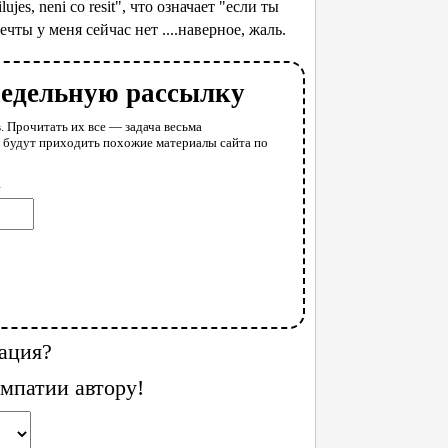
jes, neni co resit", что означает "если ты
чты у меня сейчас нет ....наверное, жаль.
недельную рассылку
. Прочитать их все — задача весьма
у будут приходить похожие материалы сайта по
l
ация?
мпатии автору!