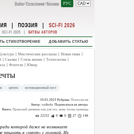
РУС
Войти
/
Регистрация
/
Корзина
НИЯ
|
ПОЭЗИЯ
|
SCI-FI 2026
|
SCI-FI 2025
БИТВЫ АВТОРОВ
ТЬ СТИХОТВОРЕНИЕ
ДОБАВИТЬ СТАТЬЮ
|
|
|
Культура
Мистические рассказы
Новая глава
|
|
|
|
й
Сказки
Стиль жизни
Технологии
|
|
нсы
Фэнтези
Юмор
ечты
ия
цитата
мотивационный пост
10.01.2023
Рубрика:
Психология
Автор:
radioda
Книга:
Пражский дневник или для тех, кому тесны границы
22252
0
0
27
146
 ради которой даже не возникает
не прыгать в «омут» с головой. Из