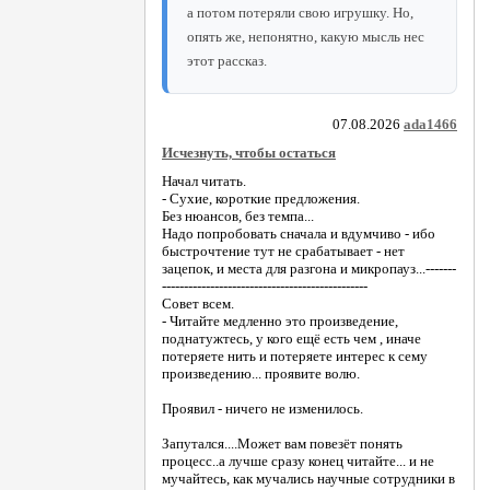
а потом потеряли свою игрушку. Но,
опять же, непонятно, какую мысль нес
этот рассказ.
07.08.2026
ada1466
Исчезнуть, чтобы остаться
Начал читать.
- Сухие, короткие предложения.
Без нюансов, без темпа...
Надо попробовать сначала и вдумчиво - ибо
быстрочтение тут не срабатывает - нет
зацепок, и места для разгона и микропауз...-------
-----------------------------------------------
Совет всем.
- Читайте медленно это произведение,
поднатужтесь, у кого ещё есть чем , иначе
потеряете нить и потеряете интерес к сему
произведению... проявите волю.
Проявил - ничего не изменилось.
Запутался....Может вам повезёт понять
процесс..а лучше сразу конец читайте... и не
мучайтесь, как мучались научные сотрудники в