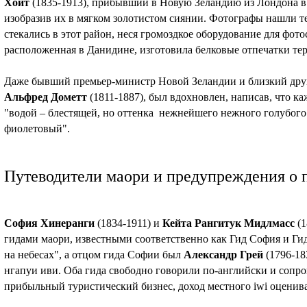
Хойт
(1835-1913), прибывший в Новую Зеландию из Лондона в 1
изобразив их в мягком золотистом сиянии. Фотографы нашли 
стекались в этот район, неся громоздкое оборудование для фото
расположенная в Данидине, изготовила белковые отпечатки тер
Даже бывший премьер-министр Новой Зеландии и близкий дру
Альфред Дометт
(1811-1887), был вдохновлен, написав, что ка
"водой – блестящей, но оттенка нежнейшего нежного голубого
фиолетовый".
Путеводители маори и предупреждения о 
София Хинеранги
(1834-1911) и
Кейта Рангитук Мидлмасс
(1
гидами маори, известными соответственно как Гид София и Ги
на небесах", а отцом гида Софии был
Александр Грей
(1796-18
нгапуи иви. Оба гида свободно говорили по-английски и сопро
прибыльный туристический бизнес, доход местного iwi оценива