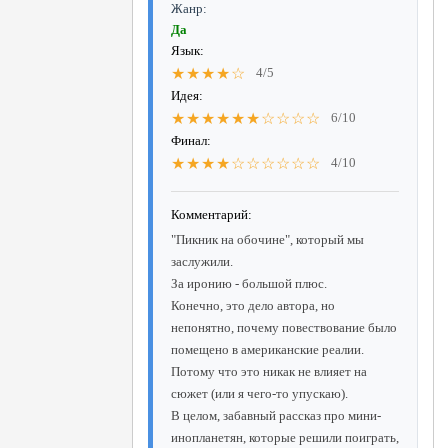
Жанр:
Да
Язык:
★★★★☆
4/5
Идея:
★★★★★★☆☆☆☆
6/10
Финал:
★★★★☆☆☆☆☆☆
4/10
Комментарий:
"Пикник на обочине", который мы
заслужили.
За иронию - большой плюс.
Конечно, это дело автора, но
непонятно, почему повествование было
помещено в американские реалии.
Потому что это никак не влияет на
сюжет (или я чего-то упускаю).
В целом, забавный рассказ про мини-
инопланетян, которые решили поиграть,