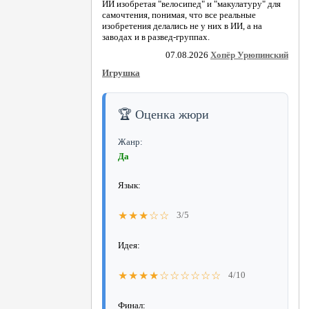
ИИ изобретая "велосипед" и "макулатуру" для
самочтения, понимая, что все реальные
изобретения делались не у них в ИИ, а на
заводах и в развед-группах.
07.08.2026
Хопёр Урюпинский
Игрушка
🏆 Оценка жюри
Жанр:
Да
Язык:
★★★☆☆
3/5
Идея:
★★★★☆☆☆☆☆☆
4/10
Финал: