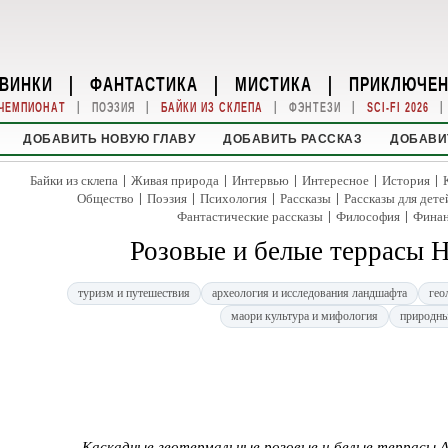
ВИНКИ
|
ФАНТАСТИКА
|
МИСТИКА
|
ПРИКЛЮЧЕ
|
|
|
|
|
ЧЕМПИОНАТ
ПОЭЗИЯ
БАЙКИ ИЗ СКЛЕПА
ФЭНТЕЗИ
SCI-FI 2026
ДОБАВИТЬ НОВУЮ ГЛАВУ
ДОБАВИТЬ РАССКАЗ
ДОБАВИ
|
|
|
|
|
Байки из склепа
Живая природа
Интервью
Интересное
История
|
|
|
|
Общество
Поэзия
Психология
Рассказы
Рассказы для дете
|
|
Фантастические рассказы
Философия
Фина
Розовые и белые террасы 
туризм и путешествия
археология и исследования ландшафта
гео
маори культура и мифология
природны
Каскадные геотермальные розовые и белые террасы А