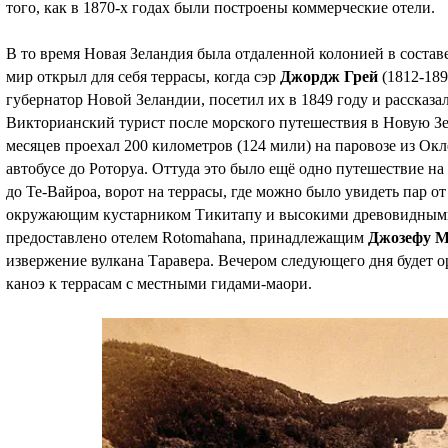
того, как в 1870-х годах были построены коммерческие отели.
В то время Новая Зеландия была отдаленной колонией в соста
мир открыл для себя террасы, когда сэр
Джордж Грей
(1812-189
губернатор Новой Зеландии, посетил их в 1849 году и рассказа
Викторианский турист после морского путешествия в Новую 
месяцев проехал 200 километров (124 мили) на паровозе из Окле
автобусе до Роторуа. Оттуда это было ещё одно путешествие на
до Те-Вайроа, ворот на террасы, где можно было увидеть пар 
окружающим кустарником Тикитапу и высокими древовидным
предоставлено отелем Rotomahana, принадлежащим
Джозефу 
извержение вулкана Таравера. Вечером следующего дня будет о
каноэ к террасам с местными гидами-маори.