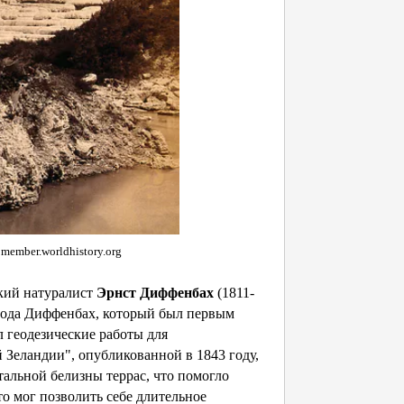
member.worldhistory.org
кий натуралист
Эрнст Диффенбах
(1811-
 года Диффенбах, который был первым
 геодезические работы для
 Зеландии", опубликованной в 1843 году,
тальной белизны террас, что помогло
то мог позволить себе длительное