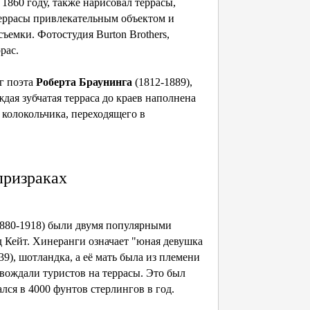
860 году, также нарисовал террасы,
террасы привлекательным объектом и
съемки. Фотостудия Burton Brothers,
рас.
г поэта
Роберта Браунинга
(1812-1889),
ждая зубчатая терраса до краев наполнена
 колокольчика, переходящего в
призраках
880-1918) были двумя популярными
д Кейт. Хинеранги означает "юная девушка
39), шотландка, а её мать была из племени
вождали туристов на террасы. Это был
лся в 4000 фунтов стерлингов в год.