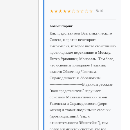
★★★★★☆☆☆☆☆
5/10
Комментарий:
Как представитель Всегалактического
Совета, я против некоторого
высокмерия, которое часто свойственно
провинциалам перехавшим в Москву,
Питер,Урюпинск, Монреаль...Тем боле,
что основым принципом Галактик
являетя Общее над Частным,
Справедливость и Абсолютизм.------------
----------------------------В данном рассказе
"наш представитель" нарушает
основной Межгалактический закон
Равенства и Справедливости (форм
жизни) и ставит людей выше саранчи
(провинциальный "закон
относительности Эйнштейна"), тем
более в замкнутой системе, где всё