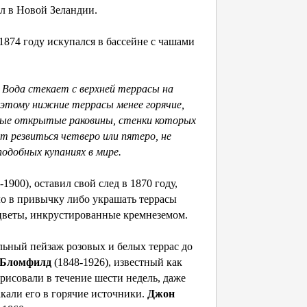
л в Новой Зеландии.
 1874 году искупался в бассейне с чашами
 Вода стекает с верхней террасы на
оэтому нижние террасы менее горячие,
ные открытые раковины, стенки которых
т резвиться четверо или пятеро, не
подобных купаниях в мире.
-1900), оставил свой след в 1870 году,
шло в привычку либо украшать террасы
 цветы, инкрустированные кремнеземом.
альный пейзаж розовых и белых террас до
 Бломфилд
(1848-1926), известный как
 рисовали в течение шести недель, даже
кали его в горячие источники.
Джон