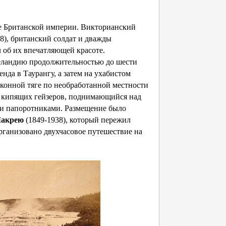
ве Британской империи. Викторианский
8), британский солдат и дважды
л об их впечатляющей красоте.
Зеландию продолжительностью до шести
нда в Таурангу, а затем на ухабистом
 конной тяге по необработанной местности
от кипящих гейзеров, поднимающийся над
и папоротниками. Размещение было
Макрею
(1849-1938), который пережил
рганизовано двухчасовое путешествие на