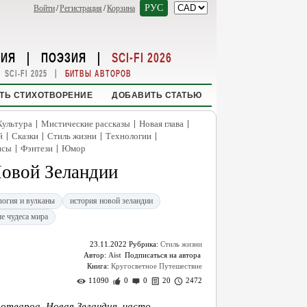
РУС
Войти
/
Регистрация
/
Корзина
НИЯ
|
ПОЭЗИЯ
|
SCI-FI 2026
|
SCI-FI 2025
БИТВЫ АВТОРОВ
ТЬ СТИХОТВОРЕНИЕ
ДОБАВИТЬ СТАТЬЮ
|
|
|
Культура
Мистические рассказы
Новая глава
|
|
|
|
й
Сказки
Стиль жизни
Технологии
|
|
нсы
Фэнтези
Юмор
Новой Зеландии
логия и вулканы
история новой зеландии
е чудеса мира
23.11.2022
Рубрика:
Стиль жизни
Автор:
Aist
Книга:
Кругосветное Путешествие
11090
0
0
20
2472
отеароа, Новая Зеландия, часто