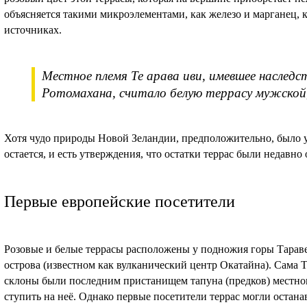
объясняется такими микроэлементами, как железо и марганец, 
источниках.
Местное племя Те арава иви, имевшее наследс
Ротомахана, считало белую террасу мужской,
Хотя чудо природы Новой Зеландии, предположительно, было у
остается, и есть утверждения, что остатки террас были недавно
Первые европейские посетители
Розовые и белые террасы расположены у подножия горы Тараве
острова (известном как вулканический центр Окатайна). Сама Та
склоны были последним пристанищем тапуна (предков) местног
ступить на неё. Однако первые посетители террас могли остана