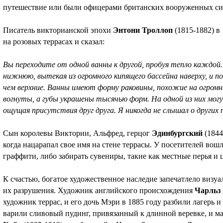
путешествие или были офицерами британских вооруженных си
Писатель викторианской эпохи
Энтони Троллоп
(1815-1882) в
на розовых террасах и сказал:
Вы переходите от одной ванны к другой, пробуя тепло каждой.
нижнюю, вытекая из огромного кипящего бассейна наверху, и п
чем верхние. Ванны имеют форму раковины, похожие на огром
вогнуты, а губы украшены тысячью форм. На одной из них могу
ощущая присутствия друг друга. Я никогда не слышал о других 
Сын королевы Виктории, Альфред, герцог
Эдинбургский
(1844
когда нацарапал свое имя на стене террасы. У посетителей во
граффити, либо забирать сувениры, такие как местные перья и
К счастью, богатое художественное наследие запечатлело визу
их разрушения. Художник английского происхождения
Чарльз
художник террас, и его дочь Мэри в 1885 году разбили лагерь и
варили сливовый пудинг, привязанный к длинной веревке, и ма