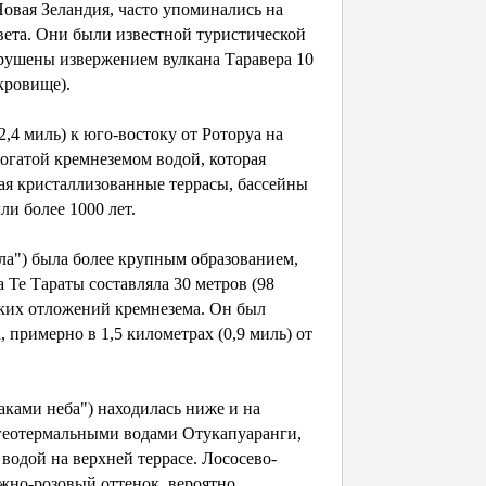
овая Зеландия, часто упоминались на
вета. Они были известной туристической
зрушены извержением вулкана Таравера 10
кровище).
2,4 миль) к юго-востоку от Роторуа на
огатой кремнеземом водой, которая
вая кристаллизованные террасы, бассейны
ли более 1000 лет.
ала") была более крупным образованием,
 Те Тараты составляла 30 метров (98
еских отложений кремнезема. Он был
 примерно в 1,5 километрах (0,9 миль) от
аками неба") находилась ниже и на
 геотермальными водами Отукапуаранги,
 водой на верхней террасе. Лососево-
жно-розовый оттенок, вероятно,