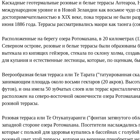
Каскадные геотермальные розовые и белые террасы Аотеароа, Н
международном уровне и в Новой Зеландии как восьмое чудо с
достопримечательностью в XIX веке, пока террасы не были ра
июня 1886 года. Террасы рассматривались маори как таонга (со
Расположенные на берегу озера Ротомахана, в 20 километрах (1
Северном острове, розовые и белые террасы были образованы б
вытекала из кипящих гейзеров, стекала по склону холма, созда
для купания и естественные лестницы, которые, по оценкам, бы
Веерообразная белая терраса или Те Тарата ("татуированная ск
занимающим площадь около восьми гектаров (20 акров). Высота
футов), и она имела 50 зубчатых слоев или террас кристаллич
расположен на северо-восточной оконечности озера Ротомахана,
розовой террасы.
Розовая терраса или Те Отукапуаранги ("фонтан затянутого обл
западной стороне озера Ротомахана. Посетители наслаждались
которые с пользой для здоровья купались в бассейнах с голубой
розовый цвет этой террасы, которая на вершине приобретает не