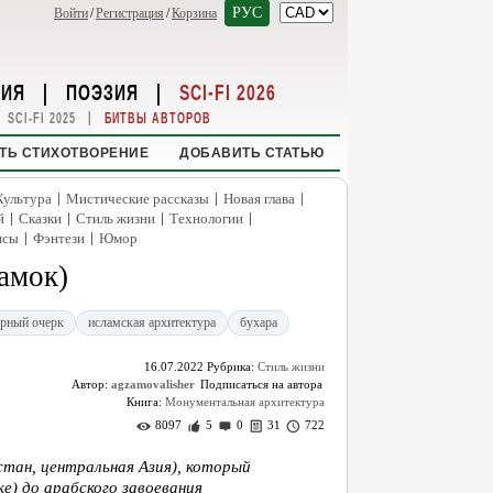
РУС
Войти
/
Регистрация
/
Корзина
НИЯ
|
ПОЭЗИЯ
|
SCI-FI 2026
|
SCI-FI 2025
БИТВЫ АВТОРОВ
ТЬ СТИХОТВОРЕНИЕ
ДОБАВИТЬ СТАТЬЮ
|
|
|
Культура
Мистические рассказы
Новая глава
|
|
|
|
й
Сказки
Стиль жизни
Технологии
|
|
нсы
Фэнтези
Юмор
амок)
урный очерк
исламская архитектура
бухара
16.07.2022
Рубрика:
Стиль жизни
Автор:
agzamovalisher
Книга:
Монументальная архитектура
8097
5
0
31
722
стан, центральная Азия), который
ке) до арабского завоевания