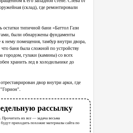
ращенном к его западной стене. Слева от
ружейная (склад), где ремонтировали
сь остатки типичной бани «Баттол Гази
логами, были обнаружены фундаменты
к нему помещения, тамбур внутри двора,
, что баня была сложной по устройству
а городом, гулаки (камины) со всех
собен хранить лед в холодильнике до
отреставрирован двор внутри арки, где
 "Горион".
недельную рассылку
. Прочитать их все — задача весьма
у будут приходить похожие материалы сайта по