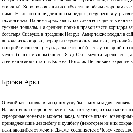
стороны). Хорошо сохранились «букет» по обеим сторонам фас
ними. На левой стене длинного коридора, ведущего внутрь свод
тахмонтокча. На некоторых выступах слева есть двери в ванную
тусклые подвалы. На средней полке в правой части коридора з
богатыря Сиёвуша в праздник Навруз. Амир также входил в са
выходе из коридора двор артиллериста (начальника дворцовой 
постройки снесены). Чуть дальше от неё (на углу западной сте
мечеть) с пешайваном (конец 18 в.). Окна мечети зарешечены, 
стен написаны стихи из Корана. Потолок Пешайвана украшен 
Брюки Арка
Орудийная головка в западном углу была комната для человек
На восточной стороне мечети находится кухня, а сзади монетный
серебряные монеты и монеты чака). Мятные штаны, ювелирный 
принадлежащие девонбегу и кушбегу (некоторые из них сохрани
начинающийся от мечети Джаме, соединяется с Чорсу через дв