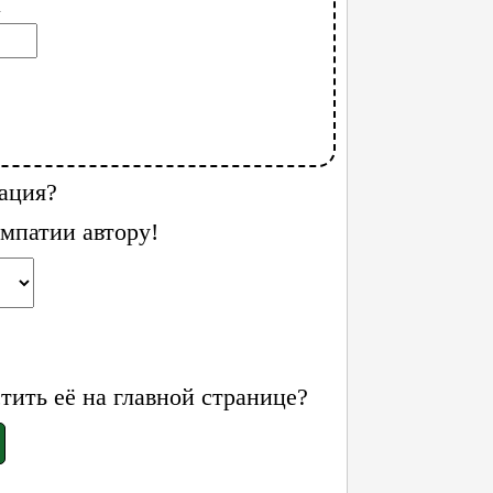
l
ация?
мпатии автору!
ить её на главной странице?