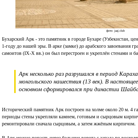
фото: jaaj.club
Бухарский Арк - это памятник в городе Бухаре (Узбекистан, це
1-году до нашей эры. В арке (замке) до арабского завоевания г
самоитов (IX-X вв.) он был перестроен и укреплён стенами и б
Арк несколько раз разрушался в период Карахан
монгольского нашествия (13 век). В настоящее
основном сформировался при династии Шайбан
Исторический памятник Арк построен на холме около 20 м. 4 г
периоды стены укрепляли камнем, готовым и сырцовым кирпи
ремонтировали сначала сырцовым, а затем жжёным кирпичом.
В Арк можно попасть через большие ворота с запада по восходя