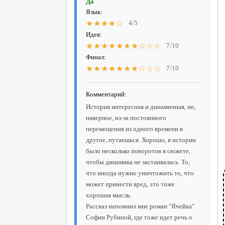
Да
Язык:
★★★★☆
4/5
Идея:
★★★★★★★☆☆☆
7/10
Финал:
★★★★★★★☆☆☆
7/10
Комментарий:
История интересная и динамичная, но,
наверное, из-за постоянного
перемещения из одного времени в
другое, путаешься. Хорошо, в истории
было несколько поворотов в сюжете,
чтобы динамика не застаивалась. То,
что иногда нужно уничтожить то, что
может принести вред, это тоже
хорошая мысль.
Рассказ напомнил мне роман "Ячейка"
Софии Рубиной, где тоже идет речь о