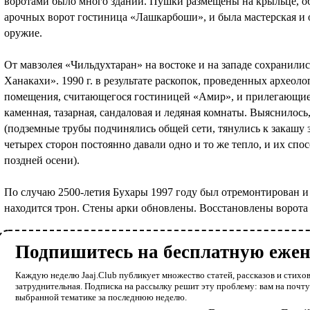
воротами было много зданий. Пушки размещены на крыльце, об
арочных ворот гостиница «Лашкарбоши», и была мастерская и о
оружие.
От мавзолея «Чильдухтаран» на востоке и на западе сохранили
Ханакахи». 1990 г. в результате раскопок, проведенных архео
помещения, считающегося гостиницей «Амир», и прилегающие 
каменная, тазарная, сандаловая и ледяная комнаты. Выяснилось
(подземные трубы подчинялись общей сети, тянулись к закашу з
четырех сторон постоянно давали одно и то же тепло, и их спо
поздней осени).
По случаю 2500-летия Бухары 1997 году был отремонтирован и 
находится трон. Стены арки обновлены. Восстановлены ворота
Подпишитесь на бесплатную еже
Каждую неделю Jaaj.Club публикует множество статей, рассказов и стихов
затруднительная. Подписка на рассылку решит эту проблему: вам на почт
выбранной тематике за последнюю неделю.