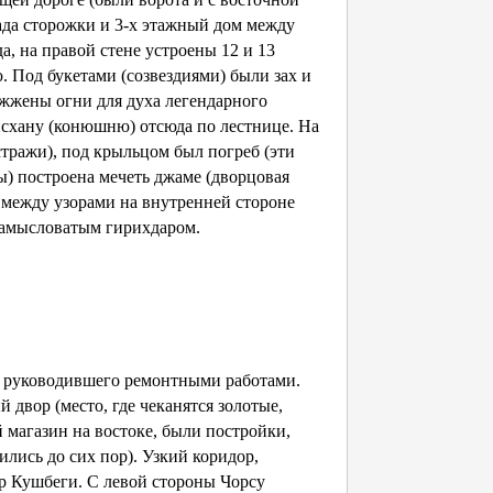
ада сторожки и 3-х этажный дом между
а, на правой стене устроены 12 и 13
. Под букетами (созвездиями) были зах и
ажжены огни для духа легендарного
йсхану (конюшню) отсюда по лестнице. На
стражи), под крыльцом был погреб (эти
ны) построена мечеть джаме (дворцовая
а между узорами на внутренней стороне
замысловатым гирихдаром.
а, руководившего ремонтными работами.
 двор (место, где чеканятся золотые,
магазин на востоке, были постройки,
лись до сих пор). Узкий коридор,
ор Кушбеги. С левой стороны Чорсу