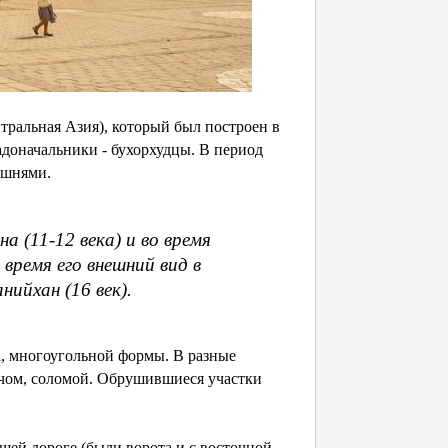
нтральная Азия), который был построен в
радоначальники - бухорхудцы. В период
ашнями.
а (11-12 века) и во время
 время его внешний вид в
ийхан (16 век).
а, многоугольной формы. В разные
чом, соломой. Обрушившиеся участки
щей дороге (были ворота и с восточной