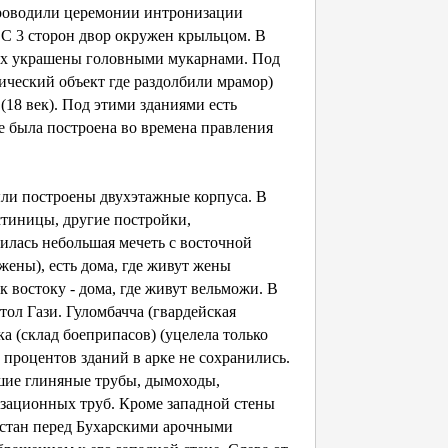
проводили церемонии интронизации
. С 3 сторон двор окружен крыльцом. В
рых украшены головными мукарнами. Под
фический объект где раздолбили мрамор)
18 век). Под этими зданиями есть
ке была построена во времена правления
были построены двухэтажные корпуса. В
остиницы, другие постройки,
илась небольшая мечеть с восточной
жены), есть дома, где живут жены
к востоку - дома, где живут вельможи. В
тол Гази. Гуломбачча (гвардейская
а (склад боеприпасов) (уцелела только
0 процентов зданий в арке не сохранились.
ьшие глиняные трубы, дымоходы,
изационных труб. Кроме западной стены
истан перед Бухарскими арочными