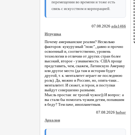
перемещении во времени и тоже есть
связь с искусством и корпорацией.
07.08.2026
ada1466
Игрушка
Почему американские реалии? Несколько
факторов: кукурузный "пояс", давно и прочно
освоенный и, соответственно, уровень
технологии в отличии от других стран более
высокий, второе - узнаваемость: США проще
представить, чем, скажем, Латинскую Америку
или другое место (да там и история будет
другой, т. к. менталитет играет не последнюю
роль). Да, можно и Россию, но, опять-таки...
менталитет. И сюжет, и герои, и поступки
выйдут совершенно разными.
Мысль простая: не трогай чужое)) И вопрос: а
вы стали бы помогать чужим детям, попавшим
в беду? Тем паче, инопланетным.
07.08.2026
habar
Архолон