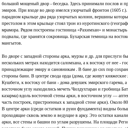
большой мощеный двор - беседка. Здесь принимали послов и 
эмиров. При входе во двор имелся узорчатый фронтон (1605 г.)
парадном крыльце два ряда узорчатых колонн, вершины кото
престолом в этом крыльце стоял трон из нуротинского (геогра
мрамора. Рядом построены гостиница «Рахимхан» и монастырь (
подвалы, где хранятся сокровища. Бухарская темница на восто
мангытов.
Во дворе с западной стороны арка, мурзы и др. для прислуги 
нескольких метрах находится саломхана, а к востоку от нее - г
принадлежащие эмиру и сановникам . В бане до сих пор сохран
стороны бани. В центре свода орда (дома, где живут княжеские 
Кушбеги, к востоку от бани - дома девушек эмирского гарема, а 
восточном углу находились мечеть Чилдухтаран и гробница Бат
казарма) вдоль восточной стены арки, в восточном углу — аптек
часть построек, пристроенных к западной стене арки). Около 8
В центре арки (среди остатков и руин фундамента) видны бол
проходящие сквозь землю и ведущие в арку. Это остатки канал
арки, все стены и башни по углам разрушены. На площади Рег