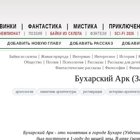
ВИНКИ
|
ФАНТАСТИКА
|
МИСТИКА
|
ПРИКЛЮЧЕ
|
|
|
|
|
ЧЕМПИОНАТ
ПОЭЗИЯ
БАЙКИ ИЗ СКЛЕПА
ФЭНТЕЗИ
SCI-FI 2026
ДОБАВИТЬ НОВУЮ ГЛАВУ
ДОБАВИТЬ РАССКАЗ
ДОБАВИ
|
|
|
|
|
Байки из склепа
Живая природа
Интервью
Интересное
История
|
|
|
|
Общество
Поэзия
Психология
Рассказы
Рассказы для дете
|
|
Фантастические рассказы
Философия
Фина
Бухарский Арк (З
археология
памятник архитектуры
реставрация
историко-архитект
Бухарский Арк - это памятник в городе Бухаре (Узбеки
был построен в 1-году до нашей эры. В арке (зам