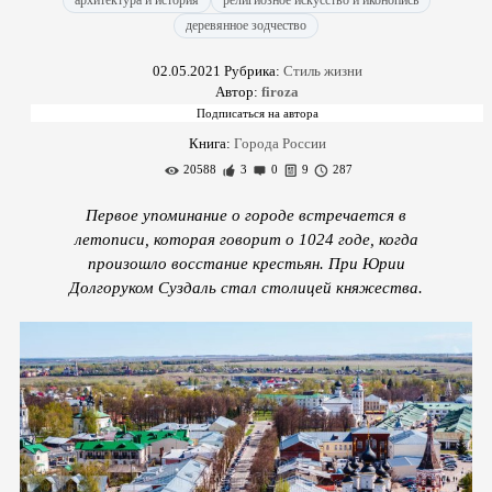
архитектура и история
религиозное искусство и иконопись
деревянное зодчество
02.05.2021
Рубрика:
Стиль жизни
Автор:
firoza
Книга:
Города России
20588
3
0
9
287
Первое упоминание о городе встречается в
летописи, которая говорит о 1024 годе, когда
произошло восстание крестьян. При Юрии
Долгоруком Суздаль стал столицей княжества.