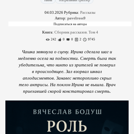
тайна
театральный триллер
04.03.2026
Рубрика:
Рассказы
Автор:
pavelross9
Книга:
Сборник рассказов. Том 4
242
0
0
2
9745
Чашка звякнула о сцену. Ирина сделала шаг и
медленно осела на подмостки. Смерть была так
убедительна, что никто из зрителей не поверил
в происходящее. Зал взорвал шквал
аплодисментов. Занавес неторопливо скрыл
тело актрисы. На поклон Ирина не вышла. Врач
приехавшей скорой констатировал смерть.