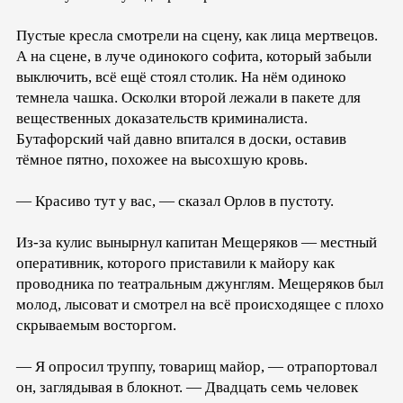
Пустые кресла смотрели на сцену, как лица мертвецов.
А на сцене, в луче одинокого софита, который забыли
выключить, всё ещё стоял столик. На нём одиноко
темнела чашка. Осколки второй лежали в пакете для
вещественных доказательств криминалиста.
Бутафорский чай давно впитался в доски, оставив
тёмное пятно, похожее на высохшую кровь.
— Красиво тут у вас, — сказал Орлов в пустоту.
Из-за кулис вынырнул капитан Мещеряков — местный
оперативник, которого приставили к майору как
проводника по театральным джунглям. Мещеряков был
молод, лысоват и смотрел на всё происходящее с плохо
скрываемым восторгом.
— Я опросил труппу, товарищ майор, — отрапортовал
он, заглядывая в блокнот. — Двадцать семь человек