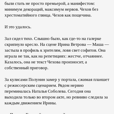
были стать не просто премьерой, а манифестом:
минимум декораций, максимум нервов. Чехов без
хрестоматийного глянца. Чехов как пощечина.
И это удалось.
Зал сидел тихо. Слышно было, как где-то на галерке
скрипнуло кресло. На сцене Ирина Ветрова — Маша —
застыла в профиль к зрителям, ловя свет софитов. Она
играла не так, как на репетициях: жестче, отчаяннее.
Казалось, она не текст Чехова произносит, а
собственный приговор.
За кулисами Полунин замер у портала, сжимая планшет
с режиссерским сценарием. Рядом нервно
переминалась Наталья Соболева. Сегодня она
выходила только во втором акте, но ревниво следила за
каждым движением Ирины.