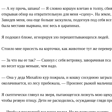
— А ну прочь, шпана! — Я словно коршун влетаю в толпу, сбивая
открывая обзор на отвратительную для меня «сцену». На земле,
Завидев меня, она еще больше заскулила, подогнув под себя вс
была местами вырвана, нос весь в царапинах.
Я подошел ближе, игнорируя зло перешептывающихся людей.
Стоило мне присесть на корточки, как животное тут же перевер
— За что вы ее так? — Скинул с себя ветровку, заворачивая пса
но весит куда меньше, чем надо.
— Она у деда Михайло кур пожрала, и кошку соседнюю загрызла
околачивается, из лесу прибежала, — Произнес рыжий мальчишк
Я скептически глянул на зверя, пытающегося лизнуть мою щеку.
чтобы резвую птицу. Дети не расходились, осуждающе глядя пря
— Чтобы я последний раз такое видел. Не то всем уши надеру, 