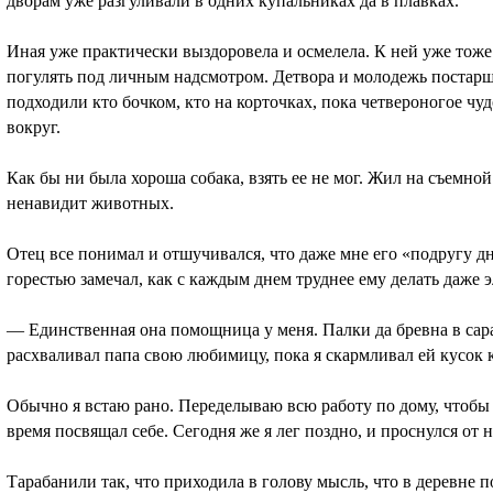
дворам уже разгуливали в одних купальниках да в плавках.
Иная уже практически выздоровела и осмелела. К ней уже тоже
погулять под личным надсмотром. Детвора и молодежь постарше
подходили кто бочком, кто на корточках, пока четвероногое чуд
вокруг.
Как бы ни была хороша собака, взять ее не мог. Жил на съемной
ненавидит животных.
Отец все понимал и отшучивался, что даже мне его «подругу дн
горестью замечал, как с каждым днем труднее ему делать даже
— Единственная она помощница у меня. Палки да бревна в сара
расхваливал папа свою любимицу, пока я скармливал ей кусок 
Обычно я встаю рано. Переделываю всю работу по дому, чтобы 
время посвящал себе. Сегодня же я лег поздно, и проснулся от н
Тарабанили так, что приходила в голову мысль, что в деревне п