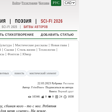
РУС
Войти
/
Регистрация
/
Корзина
НИЯ
|
ПОЭЗИЯ
|
SCI-FI 2026
|
SCI-FI 2025
БИТВЫ АВТОРОВ
ТЬ СТИХОТВОРЕНИЕ
ДОБАВИТЬ СТАТЬЮ
|
|
|
Культура
Мистические рассказы
Новая глава
|
|
|
|
й
Сказки
Стиль жизни
Технологии
|
|
нсы
Фэнтези
Юмор
ивотных
повесть
мистический элемент
22.03.2023
Рубрика:
Рассказы
Автор:
FriedSnow
Книга:
Верный друг
10346
0
0
24
1838
, сбивая кого - то с ног. Ребятня
ля меня «сцену». На земле,