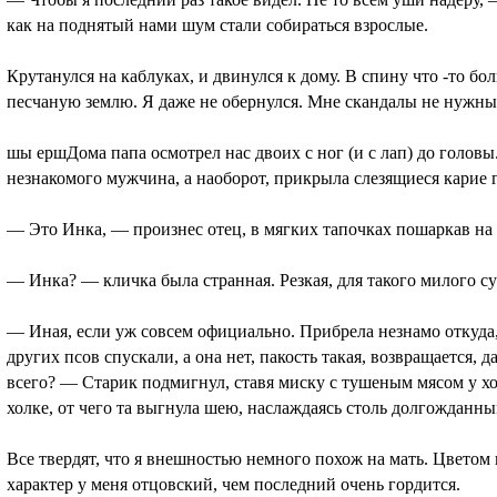
как на поднятый нами шум стали собираться взрослые.
Крутанулся на каблуках, и двинулся к дому. В спину что -то бол
песчаную землю. Я даже не обернулся. Мне скандалы не нужны
шы ершДома папа осмотрел нас двоих с ног (и с лап) до головы
незнакомого мужчина, а наоборот, прикрыла слезящиеся карие гл
— Это Инка, — произнес отец, в мягких тапочках пошаркав на
— Инка? — кличка была странная. Резкая, для такого милого с
— Иная, если уж совсем официально. Прибрела незнамо откуда, 
других псов спускали, а она нет, пакость такая, возвращается, 
всего? — Старик подмигнул, ставя миску с тушеным мясом у х
холке, от чего та выгнула шею, наслаждаясь столь долгожда
Все твердят, что я внешностью немного похож на мать. Цветом 
характер у меня отцовский, чем последний очень гордится.