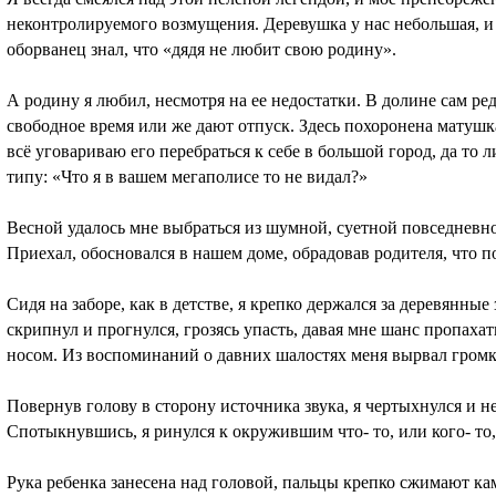
неконтролируемого возмущения. Деревушка у нас небольшая, и
оборванец знал, что «дядя не любит свою родину».
А родину я любил, несмотря на ее недостатки. В долине сам ре
свободное время или же дают отпуск. Здесь похоронена матушка
всё уговариваю его перебраться к себе в большой город, да то
типу: «Что я в вашем мегаполисе то не видал?»
Весной удалось мне выбраться из шумной, суетной повседневн
Приехал, обосновался в нашем доме, обрадовав родителя, что п
Сидя на заборе, как в детстве, я крепко держался за деревянные
скрипнул и прогнулся, грозясь упасть, давая мне шанс пропах
носом. Из воспоминаний о давних шалостях меня вырвал громк
Повернув голову в сторону источника звука, я чертыхнулся и н
Спотыкнувшись, я ринулся к окружившим что- то, или кого- то,
Рука ребенка занесена над головой, пальцы крепко сжимают ка