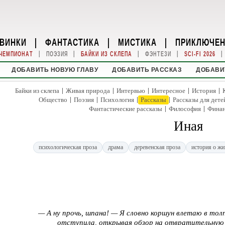
ВИНКИ
|
ФАНТАСТИКА
|
МИСТИКА
|
ПРИКЛЮЧЕ
|
|
|
|
|
ЧЕМПИОНАТ
ПОЭЗИЯ
БАЙКИ ИЗ СКЛЕПА
ФЭНТЕЗИ
SCI-FI 2026
ДОБАВИТЬ НОВУЮ ГЛАВУ
ДОБАВИТЬ РАССКАЗ
ДОБАВИ
|
|
|
|
|
Байки из склепа
Живая природа
Интервью
Интересное
История
|
|
|
|
Общество
Поэзия
Психология
Рассказы
Рассказы для дете
|
|
Фантастические рассказы
Философия
Фина
Иная
психологическая проза
драма
деревенская проза
история о ж
— А ну прочь, шпана! — Я словно коршун влетаю в толпу
отступила, открывая обзор на отвратительную д