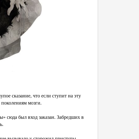
упое сказание, что если ступит на эту
м поколениям мозги.
ы» сюда был вход заказан. Забредших в
ь.
ение вызывало у сторожил приступы