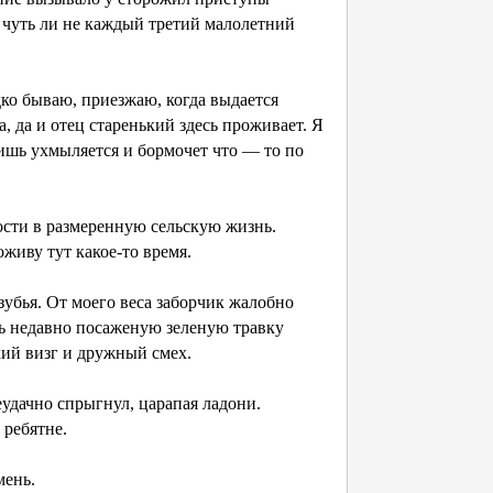
 чуть ли не каждый третий малолетний
дко бываю, приезжаю, когда выдается
, да и отец старенький здесь проживает. Я
 лишь ухмыляется и бормочет что — то по
ости в размеренную сельскую жизнь.
оживу тут какое-то время.
 зубья. От моего веса заборчик жалобно
ать недавно посаженую зеленую травку
ий визг и дружный смех.
еудачно спрыгнул, царапая ладони.
 ребятне.
мень.