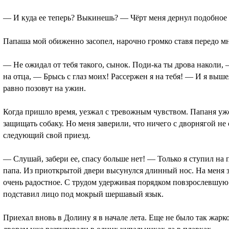
— И куда ее теперь? Выкинешь? — Чёрт меня дернул подобное 
Папаша мой обиженно засопел, нарочно громко ставя передо м
— Не ожидал от тебя такого, сынок. Поди-ка ты дрова наколи,
на отца, — Брысь с глаз моих! Рассержен я на тебя! — И я вышел
равно позовут на ужин.
Когда пришло время, уезжал с тревожным чувством. Папаня уже
защищать собаку. Но меня заверили, что ничего с дворнягой не 
следующий свой приезд.
— Слушай, забери ее, спасу больше нет! — Только я ступил на 
папа. Из приоткрытой двери высунулся длинный нос. На меня з
очень радостное. С трудом удерживая порядком повзрослевшу
подставил лицо под мокрый шершавый язык.
Приехал вновь в Долину я в начале лета. Еще не было так жарко