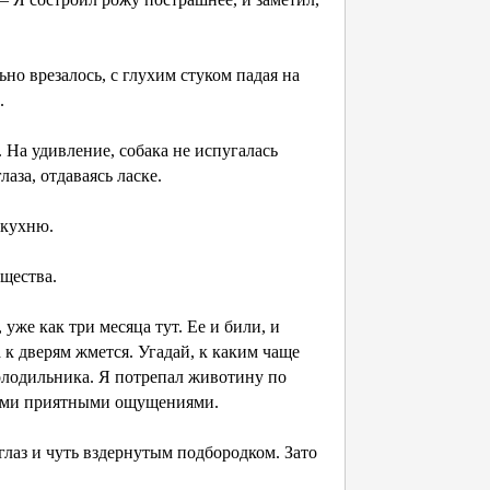
ьно врезалось, с глухим стуком падая на
.
. На удивление, собака не испугалась
аза, отдаваясь ласке.
 кухню.
ущества.
уже как три месяца тут. Ее и били, и
да к дверям жмется. Угадай, к каким чаще
олодильника. Я потрепал животину по
нными приятными ощущениями.
глаз и чуть вздернутым подбородком. Зато