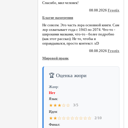
Спасибо, мил человек!
08.08.2026
Frostix
Благие намерения
Не совсем. Это часть лора основной книги. Сам
лор охватывает года с 1943 по 2074. Что-то -
широкими мазками, что-то - более подробно
(как этот рассказ). Не то, чтобы я
оправдывался, просто контекст. xD
08.08.2026
Frostix
Мировой пранк
🏆 Оценка жюри
Жанр:
Нет
Язык:
★★★☆☆
3/5
Идея:
★★☆☆☆☆☆☆☆☆
2/10
Финал: