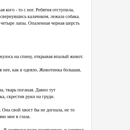
 кого - то с ног. Ребятня отступила,
 свернувшись калачиком, лежала собака.
е четыре лапы. Опаленная черная шерсть
нулось на спину, открывая впалый живот.
 в нее, как в одеяло. Животинка большая,
, тварь поганая. Давно тут
а, скрестив руки на груди.
 Она свой хвост бы не догнала, не то
мо мне в глаза.
— Я состроил рожу пострашнее, и заметил,