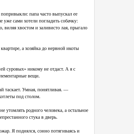
 попривыкли: папа часто выпускал ее
 уже сами хотели погладить собачку:
о, виляя хвостом и заливисто лая, прыгало
 квартире, а хозяйка до нервной икоты
ей суровых» никому не отдаст. А я с
 элементарные вещи.
й таскает. Умная, понятливая. —
котлеты под столом.
не утомлять родного человека, а остальное
епрестанного стука в дверь.
ожар. Я поднялся, сонно потягиваясь и