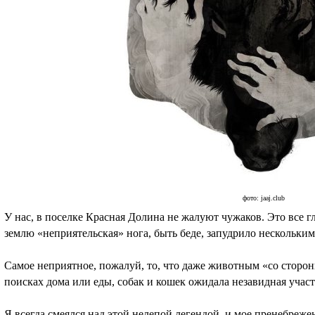
фото: jaaj.club
У нас, в поселке Красная Долина не жалуют чужаков. Это все гл
землю «неприятельская» нога, быть беде, запудрило нескольки
Самое неприятное, пожалуй, то, что даже животным «со сторон
поисках дома или еды, собак и кошек ожидала незавидная участ
Я всегда смеялся над этой нелепой легендой, и мое пренебреж