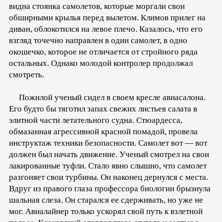
видна стоянка самолетов, которые моргали свои
обширными крылья перед вылетом. Климов прилег на
диван, облокотился на левое плечо. Казалось, что его
взгляд точечно направлен в один самолет, в одно
окошечко, которое не отличается от стройного ряда
остальных. Однако молодой контролер продолжал
смотреть.
Пожилой ученый сидел в своем кресле авиасалона.
Его будто бы тяготил запах свежих листьев салата в
элитной части летательного судна. Стюардесса,
обмазанная агрессивной красной помадой, провела
инструктаж техники безопасности. Самолет вот — вот
должен был начать движение. Ученый смотрел на свои
лакированные туфли. Стало явно слышно, что самолет
разгоняет свои турбины. Он наконец дернулся с места.
Вдруг из правого глаза профессора биологии брызнула
шальная слеза. Он старался ее сдерживать, но уже не
мог. Авиалайнер только ускорял свой путь к взлетной