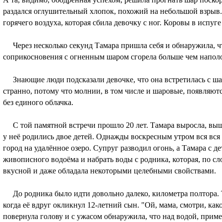
раздался оглушительный хлопок, похожий на небольшой взрыв
горячего воздуха, которая сбила девочку с ног. Коровы в испуге
Через несколько секунд Тамара пришла себя и обнаружила, чт
соприкосновения с огненным шаром сгорела больше чем напол
Знающие люди подсказали девочке, что она встретилась с ша
странно, потому что молнии, в том числе и шаровые, появляются
без единого облачка.
С той памятной встречи прошло 20 лет. Тамара выросла, вышл
у неё родились двое детей. Однажды воскресным утром вся вся 
город на удалённое озеро. Супруг разводил огонь, а Тамара с д
живописного водоёма и набрать воды с родника, которая, по с
вкусной и даже обладала некоторыми целебными свойствами.
До родника было идти довольно далеко, километра полтора.
когда её вдруг окликнул 12-летний сын. "Ой, мама, смотри, ка
повернула голову и с ужасом обнаружила, что над водой, приме