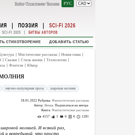
РУС
Войти
/
Регистрация
/
Корзина
НИЯ
|
ПОЭЗИЯ
|
SCI-FI 2026
|
SCI-FI 2025
БИТВЫ АВТОРОВ
ТЬ СТИХОТВОРЕНИЕ
ДОБАВИТЬ СТАТЬЮ
|
|
|
Культура
Мистические рассказы
Новая глава
|
|
|
|
й
Сказки
Стиль жизни
Технологии
|
|
нсы
Фэнтези
Юмор
 молния
научно-популярная проза
шаровая молния
18.01.2022
Рубрика:
Фантастические рассказы
Автор:
firoza
Книга:
Фантастические рассказы
4157
1
0
6
1281
шаровой молнией. И всякий раз,
лой и невредимой, что просто