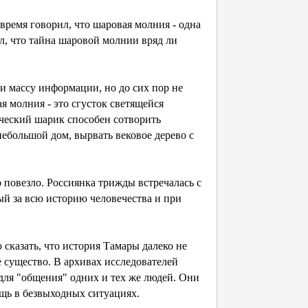
ремя говорил, что шаровая молния - одна
л, что тайна шаровой молнии вряд ли
 массу информации, но до сих пор не
ая молния - это сгусток светящейся
ческий шарик способен сотворить
небольшой дом, вырвать вековое дерево с
повезло. Россиянка трижды встречалась с
й за всю историю человечества и при
казать, что история Тамары далеко не
е существо. В архивах исследователей
для "общения" одних и тех же людей. Они
ощь в безвыходных ситуациях.