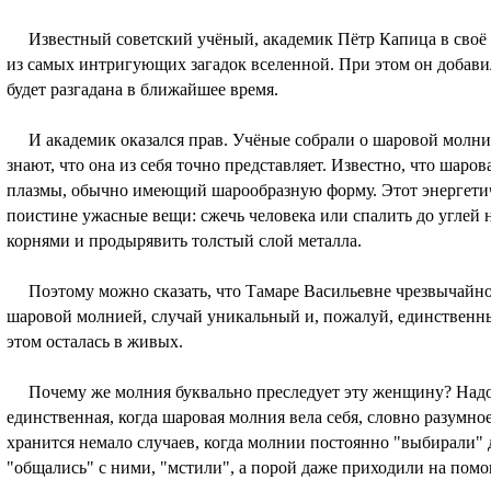
Известный советский учёный, академик Пётр Капица в своё в
из самых интригующих загадок вселенной. При этом он добави
будет разгадана в ближайшее время.
И академик оказался прав. Учёные собрали о шаровой молнии
знают, что она из себя точно представляет. Известно, что шаров
плазмы, обычно имеющий шарообразную форму. Этот энергети
поистине ужасные вещи: сжечь человека или спалить до углей 
корнями и продырявить толстый слой металла.
Поэтому можно сказать, что Тамаре Васильевне чрезвычайно 
шаровой молнией, случай уникальный и, пожалуй, единственны
этом осталась в живых.
Почему же молния буквально преследует эту женщину? Надо с
единственная, когда шаровая молния вела себя, словно разумно
хранится немало случаев, когда молнии постоянно "выбирали" 
"общались" с ними, "мстили", а порой даже приходили на пом