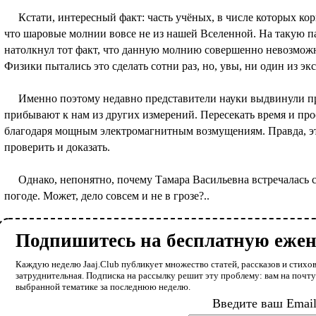
Кстати, интересный факт: часть учёных, в числе которых кор
что шаровые молнии вовсе не из нашей Вселенной. На такую п
натолкнул тот факт, что данную молнию совершенно невозможн
Физики пытались это сделать сотни раз, но, увы, ни один из эк
Именно поэтому недавно представители науки выдвинули пр
прибывают к нам из других измерений. Пересекать время и про
благодаря мощным электромагнитным возмущениям. Правда, эт
проверить и доказать.
Однако, непонятно, почему Тамара Васильевна встречалась 
погоде. Может, дело совсем и не в грозе?..
Подпишитесь на бесплатную еже
Каждую неделю Jaaj.Club публикует множество статей, рассказов и стихов
затруднительная. Подписка на рассылку решит эту проблему: вам на почт
выбранной тематике за последнюю неделю.
Введите ваш Emai