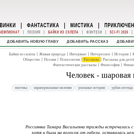
ВИНКИ
|
ФАНТАСТИКА
|
МИСТИКА
|
ПРИКЛЮЧЕ
|
|
|
|
|
ЧЕМПИОНАТ
ПОЭЗИЯ
БАЙКИ ИЗ СКЛЕПА
ФЭНТЕЗИ
SCI-FI 2026
ДОБАВИТЬ НОВУЮ ГЛАВУ
ДОБАВИТЬ РАССКАЗ
ДОБАВИ
|
|
|
|
|
Байки из склепа
Живая природа
Интервью
Интересное
История
|
|
|
|
Общество
Поэзия
Психология
Рассказы
Рассказы для дете
|
|
Фантастические рассказы
Философия
Фина
Человек - шаровая
мистика
паранормальные явления
реальные истории
урбан-легенда
Россиянка Тамара Васильевна трижды встречалась с 
хотя и была на волосок от гибели, оставалась це