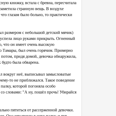
ую книжку, встала с бревна, пересчитала
 заметила странную вещь. В воздухе
что глазам было больно, то практически
ыл размером с небольшой детский мячик)
о успела лицо руками прикрыть. Огненный
о, что он имеет очень высокую
цо Тамары, был очень горячим. Примерно
е потом, придя домой, девочка обнаружила,
к будто была обварена.
л вокруг неё, выписывал замысловатые
очему-то не приближался. Такое поведение
 палку, которой погоняла особо
 со словами: "А ну, пошёл прочь! Убирайся
льно пятиться от рассерженной девочки.
е. Она швырнула в него палку, и тут...