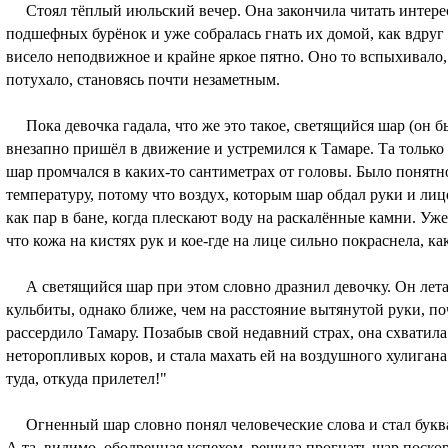
Стоял тёплый июльский вечер. Она закончила читать интересн
подшефных бурёнок и уже собралась гнать их домой, как вдруг
висело неподвижное и крайне яркое пятно. Оно то вспыхивало, 
потухало, становясь почти незаметным.
Пока девочка гадала, что же это такое, светящийся шар (он б
внезапно пришёл в движение и устремился к Тамаре. Та тольк
шар промчался в каких-то сантиметрах от головы. Было понятн
температуру, потому что воздух, которым шар обдал руки и ли
как пар в бане, когда плескают воду на раскалённые камни. Уж
что кожа на кистях рук и кое-где на лице сильно покраснела, ка
А светящийся шар при этом словно дразнил девочку. Он лета
кульбиты, однако ближе, чем на расстояние вытянутой руки, п
рассердило Тамару. Позабыв свой недавний страх, она схватила
неторопливых коров, и стала махать ей на воздушного хулигана
туда, откуда прилетел!"
Огненный шар словно понял человеческие слова и стал буква
А та, видимо, ободренная успехом, решила прогнать шар поскоре