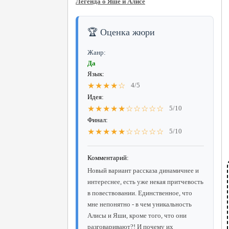
Легенда о Яше и Алисе
🏆 Оценка жюри
Жанр:
Да
Язык:
★★★★☆
4/5
Идея:
★★★★★☆☆☆☆☆
5/10
Финал:
★★★★★☆☆☆☆☆
5/10
Комментарий:
Новый вариант рассказа динамичнее и
интереснее, есть уже некая притчевость
в повествовании. Единственное, что
мне непонятно - в чем уникальность
Алисы и Яши, кроме того, что они
разговаривают?! И почему их