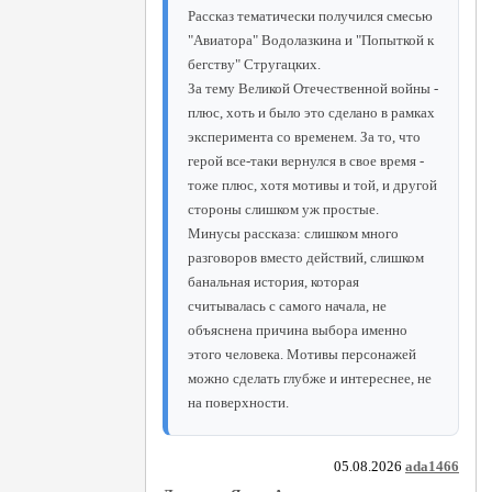
Рассказ тематически получился смесью
"Авиатора" Водолазкина и "Попыткой к
бегству" Стругацких.
За тему Великой Отечественной войны -
плюс, хоть и было это сделано в рамках
эксперимента со временем. За то, что
герой все-таки вернулся в свое время -
тоже плюс, хотя мотивы и той, и другой
стороны слишком уж простые.
Минусы рассказа: слишком много
разговоров вместо действий, слишком
банальная история, которая
считывалась с самого начала, не
объяснена причина выбора именно
этого человека. Мотивы персонажей
можно сделать глубже и интереснее, не
на поверхности.
05.08.2026
ada1466