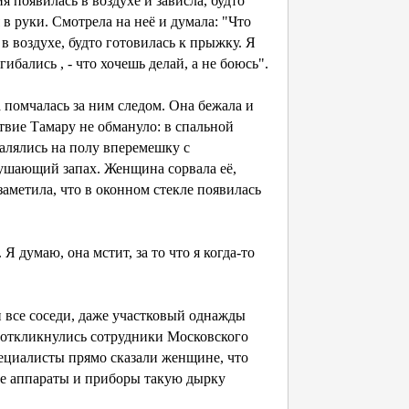
 появилась в воздухе и зависла, будто
я в руки. Смотрела на неё и думала: "Что
 в воздухе, будто готовилась к прыжку. Я
гибались , - что хочешь делай, а не боюсь".
 помчалась за ним следом. Она бежала и
ствие Тамару не обмануло: в спальной
алялись на полу вперемешку с
душающий запах. Женщина сорвала её,
заметила, что в оконном стекле появилась
 думаю, она мстит, за то что я когда-то
все соседи, даже участковый однажды
о откликнулись сотрудники Московского
пециалисты прямо сказали женщине, что
ке аппараты и приборы такую дырку