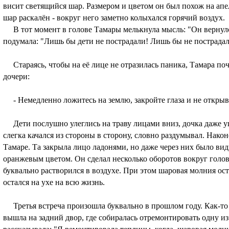
висит светящийся шар. Размером и цветом он был похож на апе
шар раскалён - вокруг него заметно колыхался горячий воздух.
В тот момент в голове Тамары мелькнула мысль: "Он вернулс
подумала: "Лишь бы дети не пострадали! Лишь бы не пострадал
Стараясь, чтобы на её лице не отразилась паника, Тамара по
дочери:
- Немедленно ложитесь на землю, закройте глаза и не открывай
Дети послушно улеглись на траву лицами вниз, дочка даже 
слегка качался из стороны в сторону, словно раздумывал. Нако
Тамаре. Та закрыла лицо ладонями, но даже через них было вид
оранжевым цветом. Он сделал несколько оборотов вокруг гол
буквально растворился в воздухе. При этом шаровая молния ост
остался на ухе на всю жизнь.
Третья встреча произошла буквально в прошлом году. Как-то
вышла на задний двор, где собиралась отремонтировать одну и