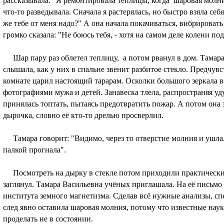
рассказывала: "Я ремонтировала теплицы, когда шаровая молния
что-то разведывала. Сначала я растерялась, но быстро взяла себ
же тебе от меня надо?" А она начала покачиваться, вибрировать
громко сказала: "Не боюсь тебя, - хотя на самом деле колени под
Шар пару раз облетел теплицу, а потом рванул в дом. Тамара
слышала, как у них в спальне звенит разбитое стекло. Предчув
комнате царил настоящий тарарам. Осколки большого зеркала в
фотографиями мужа и детей. Занавеска тлела, распространяя у
принялась топтать, пытаясь предотвратить пожар. А потом она 
дырочка, словно её кто-то дрелью просверлил.
Тамара говорит: "Видимо, через то отверстие молния и ушла. Я
палкой прогнала".
Посмотреть на дырку в стекле потом приходили практически 
заглянул. Тамара Васильевна учёных приглашала. На её письм
института земного магнетизма. Сделав всё нужные анализы, с
след явно оставила шаровая молния, потому что известные нау
проделать не в состоянии.