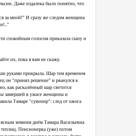
льсин. Даже издалека было понятно, что
я за мной!" И сразу же следом женщина
и!.."
чти спокойным голосом приказала сыну и
те их, пока я вам не скажу.
уши руками прикрыла. Шар тем временем
нец он "принял решение" и рванулся к
но, как раскалённый шар светится
овы замершей в ужасе женщины и
авила Тамаре "сувенир": след от ожога
 ясным зимним днём Тамара Васильевна
з теплиц. Пенсионерка (уже) потом