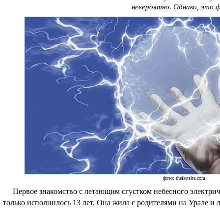
невероятно. Однако, это 
фото: thefactsite.com
Первое знакомство с летающим сгустком небесного электриче
только исполнилось 13 лет. Она жила с родителями на Урале и 