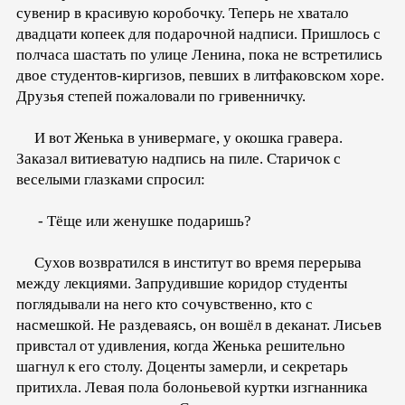
сувенир в красивую коробочку. Теперь не хватало
двадцати копеек для подарочной надписи. Пришлось с
полчаса шастать по улице Ленина, пока не встретились
двое студентов-киргизов, певших в литфаковском хоре.
Друзья степей пожаловали по гривенничку.
И вот Женька в универмаге, у окошка гравера.
Заказал витиеватую надпись на пиле. Старичок с
веселыми глазками спросил:
- Тёще или женушке подаришь?
Сухов возвратился в институт во время перерыва
между лекциями. Запрудившие коридор студенты
поглядывали на него кто сочувственно, кто с
насмешкой. Не раздеваясь, он вошёл в деканат. Лисьев
привстал от удивления, когда Женька решительно
шагнул к его столу. Доценты замерли, и секретарь
притихла. Левая пола болоньевой куртки изгнанника