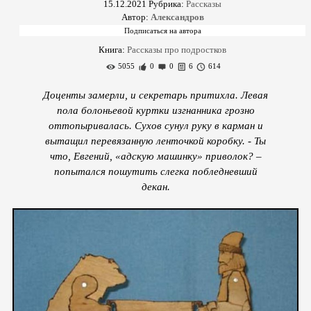
15.12.2021
Рубрика:
Рассказы
Автор:
Александров
Книга:
Рассказы про подростков
5055
0
0
6
614
Доценты замерли, и секретарь притихла. Левая
пола болоньевой куртки изгнанника грозно
оттопыривалась. Сухов сунул руку в карман и
вытащил перевязанную ленточкой коробку. - Ты
что, Евгений, «адскую машинку» приволок? –
попытался пошутить слегка побледневший
декан.