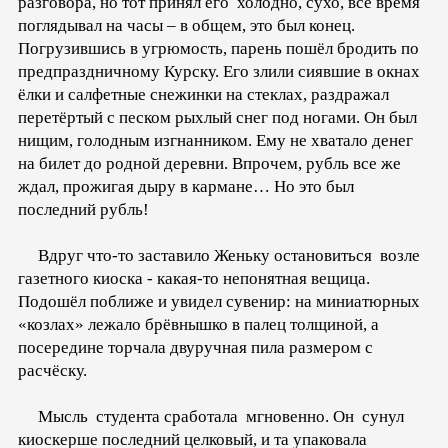
разговора, но тот принял его холодно, сухо, всё время
поглядывал на часы – в общем, это был конец.
Погрузившись в угрюмость, парень пошёл бродить по
предпраздничному Курску. Его злили сиявшие в окнах
ёлки и салфетные снежинки на стеклах, раздражал
перетёртый с песком рыхлый снег под ногами. Он был
нищим, голодным изгнанником. Ему не хватало денег
на билет до родной деревни. Впрочем, рубль все же
ждал, прожигая дыру в кармане… Но это был
последний рубль!
Вдруг что-то заставило Женьку остановиться возле
газетного киоска - какая-то непонятная вещица.
Подошёл поближе и увидел сувенир: на миниатюрных
«козлах» лежало брёвнышко в палец толщиной, а
посередине торчала двуручная пила размером с
расчёску.
Мысль студента сработала мгновенно. Он сунул
киоскерше последний целковый, и та упаковала