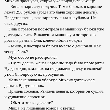
Михаил проснулся, стирка уже подходила к концу.
- Зина, я зарплату получил. Там в брюках в кармане
лежат 250 рублей (тогда это были хорошие деньги).
Представляешь, всю зарплату выдали рублями. Не
было других.
Зина с тревогой посмотрела на машинку- брюки уже
достирывались. Выключила машинку и осторожно
достала деньги. Они, конечно,были мокрые.
- Миша, я постирала брюки вместе с деньгами. Как
теперь быть?
Муж особо не расстроился.
- Ну ты даешь, жена! Карманы надо было проверять!
Ну да ладно, клади их на гладильную доску и включай
утюг. Я попробую их просушить.
Жена заканчивала уборку,а Михаил доглаживал
деньги. Вдруг звонок.
Пришла соседка. Увидела деньги, которые он сушил,
и удивленно спросила:
- Ой, что это вы делаете?
Миша, не лишенный юмора, ответил: