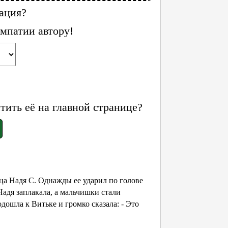
ация?
мпатии автору!
ить её на главной странице?
ица Надя С. Однажды ее ударил по голове
адя заплакала, а мальчишки стали
одошла к Витьке и громко сказала: - Это