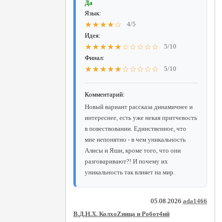
Да
Язык:
★★★★☆
4/5
Идея:
★★★★★☆☆☆☆☆
5/10
Финал:
★★★★★☆☆☆☆☆
5/10
Комментарий:
Новый вариант рассказа динамичнее и
интереснее, есть уже некая притчевость
в повествовании. Единственное, что
мне непонятно - в чем уникальность
Алисы и Яши, кроме того, что они
разговаривают?! И почему их
уникальность так влияет на мир.
05.08.2026
ada1466
В.Д.Н.Х. КолхоZница и Робот4ий