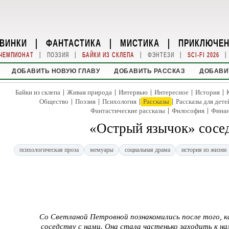
ВИНКИ
|
ФАНТАСТИКА
|
МИСТИКА
|
ПРИКЛЮЧЕ
|
|
|
|
|
ЧЕМПИОНАТ
ПОЭЗИЯ
БАЙКИ ИЗ СКЛЕПА
ФЭНТЕЗИ
SCI-FI 2026
ДОБАВИТЬ НОВУЮ ГЛАВУ
ДОБАВИТЬ РАССКАЗ
ДОБАВИ
|
|
|
|
|
Байки из склепа
Живая природа
Интервью
Интересное
История
|
|
|
|
Общество
Поэзия
Психология
Рассказы
Рассказы для дете
|
|
Фантастические рассказы
Философия
Фина
«Острый язычок» сосед
психологическая проза
мемуары
социальная драма
история из жизни
Со Светланой Петровной познакомились после того, ка
соседству с нами. Она стала частенько заходить к на