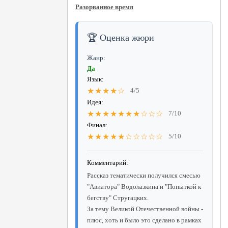
Разорванное время
🏆 Оценка жюри
Жанр:
Да
Язык:
★★★★☆
4/5
Идея:
★★★★★★★☆☆☆
7/10
Финал:
★★★★★☆☆☆☆☆
5/10
Комментарий:
Рассказ тематически получился смесью
"Авиатора" Водолазкина и "Попыткой к
бегству" Стругацких.
За тему Великой Отечественной войны -
плюс, хоть и было это сделано в рамках