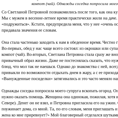
компот (чай). Однажды соседка попросила моего
Со Светланой Петровной познакомились после того, как она куп
Мы с мужем в весенне-летнее время практически жили на даче. 
«подружиться». Кстати, предупредила меня, что у нее «очень о
придавала значения ее словам.
Она стала частенько заходить к нам в обеденное время. Честно г
Во-первых, обед у нас чаще всего состоял: из окрошки или суп
компот (чай). Во-вторых, Светлана Петровна стала сразу же вн
привычный образ жизни. Даже не постеснялась сказать, что нуж
блюд, что мол так не наешься. Однако до знакомства с ней, все
привыкли по возможности отдыхать днем в жару, а с ее приход
«Вынужденные посиделки» затягивались и это часто меняло н
Однажды соседка попросила моего супруга вскопать огород. Он
нужно оказать помощь. Женщина она одинокая, пожилая, хотя и 
Севере). Денег он не взял, и Петровна пригласила его на ужин. 
поужинает дома, со мной. Та, по его словам, меня приглашать и
жена ко мне приревнует?» Мой благоверный отделался шутками,