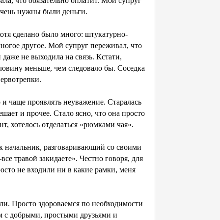
ала, что обязательно оплатит. Мой супруг
 очень нужны были деньги.
 хотя сделано было много: штукатурно-
многое другое. Мой супруг переживал, что
 даже не выходила на связь. Кстати,
ловину меньше, чем следовало бы. Соседка
нервотрепки.
о и чаще проявлять неуважение. Старалась
ешает и прочее. Стало ясно, что она просто
нт, хотелось отделаться «рюмками чая».
как начальник, разговаривающий со своими
се травой закидаете». Честно говоря, для
осто не входили ни в какие рамки, меня
ли. Просто здороваемся по необходимости
м с добрыми, простыми друзьями и