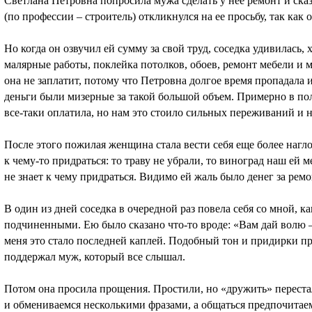
Светлана Петровна попросила мужа сделать у нее ремонт и сказ
(по профессии – строитель) откликнулся на ее просьбу, так как
Но когда он озвучил ей сумму за свой труд, соседка удивилась,
малярные работы, поклейка потолков, обоев, ремонт мебели и 
она не заплатит, потому что Петровна долгое время пропадала и
деньги были мизерные за такой большой объем. Примерно в по
все-таки оплатила, но нам это стоило сильных переживаний и 
После этого пожилая женщина стала вести себя еще более нагл
к чему-то придраться: то траву не убрали, то виноград наш ей м
не знает к чему придраться. Видимо ей жаль было денег за ремо
В один из дней соседка в очередной раз повела себя со мной, 
подчиненными. Ею было сказано что-то вроде: «Вам дай волю –в
меня это стало последней каплей. Подобный тон и придирки пр
поддержал муж, который все слышал.
Потом она просила прощения. Простили, но «дружить» переста
и обмениваемся несколькими фразами, а общаться предпочитае