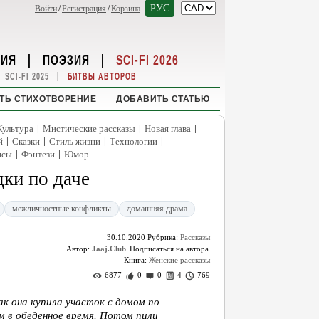
РУС
Войти
/
Регистрация
/
Корзина
НИЯ
|
ПОЭЗИЯ
|
SCI-FI 2026
|
SCI-FI 2025
БИТВЫ АВТОРОВ
ТЬ СТИХОТВОРЕНИЕ
ДОБАВИТЬ СТАТЬЮ
|
|
|
Культура
Мистические рассказы
Новая глава
|
|
|
|
й
Сказки
Стиль жизни
Технологии
|
|
нсы
Фэнтези
Юмор
ки по даче
межличностные конфликты
домашняя драма
30.10.2020
Рубрика:
Рассказы
Автор:
Jaaj.Club
Книга:
Женские рассказы
6877
0
0
4
769
к она купила участок с домом по
м в обеденное время. Потом пили