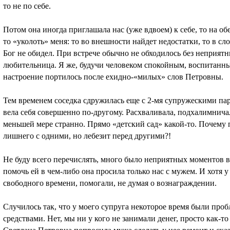
то не по себе.
Потом она иногда приглашала нас (уже вдвоем) к себе, то на обе
то «уколоть» меня: то во внешности найдет недостатки, то в сло
Бог не обидел. При встрече обычно не обходилось без неприят
любительница. Я же, будучи человеком спокойным, воспитанны
настроение портилось после ехидно-«милых» слов Петровны.
Тем временем соседка сдружилась еще с 2-мя супружескими пара
вела себя совершенно по-другому. Расхваливала, подхалимничал
меньшей мере странно. Прямо «детский сад» какой-то. Почему
лишнего с одними, но лебезит перед другими?!
Не буду всего перечислять, много было неприятных моментов в
помочь ей в чем-либо она просила только нас с мужем. И хотя 
свободного времени, помогали, не думая о вознаграждении.
Случилось так, что у моего супруга некоторое время были проб
средствами. Нет, мы ни у кого не занимали денег, просто как-то