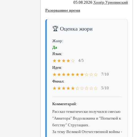
05.08.2026
Хопёр Урюпинский
Разорванное время
🏆 Оценка жюри
Жанр:
Да
Язык:
★★★★☆
4/5
Идея:
★★★★★★★☆☆☆
7/10
Финал:
★★★★★☆☆☆☆☆
5/10
Комментарий:
Рассказ тематически получился смесью
"Авиатора" Водолазкина и "Попыткой к
бегству" Стругацких.
За тему Великой Отечественной войны -