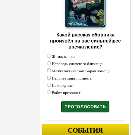
Какой рассказ сборника
произвёл на вас сильнейшее
впечатление?
Жизнь вечная
Исповедь сиамского близнеца
Межгалактическая скорая помощь
Неприветливая планета
Полнолуние
Робот приколист
СОБЫТИЯ