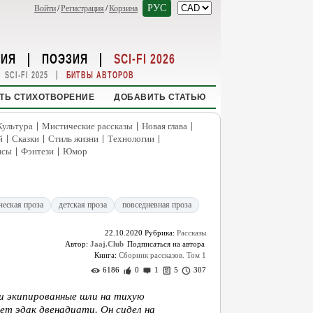
РУС
Войти
/
Регистрация
/
Корзина
НИЯ
|
ПОЭЗИЯ
|
SCI-FI 2026
|
SCI-FI 2025
БИТВЫ АВТОРОВ
ТЬ СТИХОТВОРЕНИЕ
ДОБАВИТЬ СТАТЬЮ
|
|
|
Культура
Мистические рассказы
Новая глава
|
|
|
|
й
Сказки
Стиль жизни
Технологии
|
|
нсы
Фэнтези
Юмор
ческая проза
детская проза
повседневная проза
22.10.2020
Рубрика:
Рассказы
Автор:
Jaaj.Club
Книга:
Сборник рассказов. Том 1
6186
0
1
5
307
 экипированные шли на тихую
лет эдак двенадцати. Он сидел на