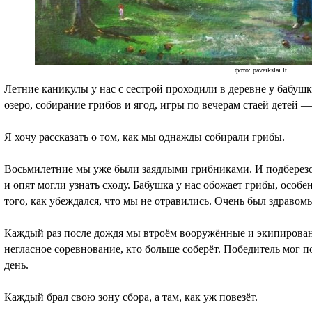
фото: paveikslai.lt
Летние каникулы у нас с сестрой проходили в деревне у бабуш
озеро, собирание грибов и ягод, игры по вечерам стаей детей 
Я хочу рассказать о том, как мы однажды собирали грибы.
Восьмилетние мы уже были заядлыми грибниками. И подберезов
и опят могли узнать сходу. Бабушка у нас обожает грибы, особе
того, как убеждался, что мы не отравились. Очень был здраво
Каждый раз после дождя мы втроём вооружённые и экипирован
негласное соревнование, кто больше соберёт. Победитель мог п
день.
Каждый брал свою зону сбора, а там, как уж повезёт.