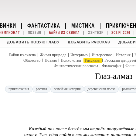
ВИНКИ
|
ФАНТАСТИКА
|
МИСТИКА
|
ПРИКЛЮЧЕ
|
|
|
|
|
ЧЕМПИОНАТ
ПОЭЗИЯ
БАЙКИ ИЗ СКЛЕПА
ФЭНТЕЗИ
SCI-FI 2026
ДОБАВИТЬ НОВУЮ ГЛАВУ
ДОБАВИТЬ РАССКАЗ
ДОБАВИ
|
|
|
|
|
Байки из склепа
Живая природа
Интервью
Интересное
История
|
|
|
|
Общество
Поэзия
Психология
Рассказы
Рассказы для дете
|
|
Фантастические рассказы
Философия
Фина
Глаз-алмаз
приключения
рассказ
семейная история
деревенская проза
реалисти
Каждый раз после дождя мы втроём вооружённые и
охоту. Тут, едва войдя в лес мы замечаем пацанёнка, 