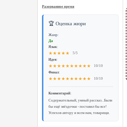
Разорванное время
🏆 Оценка жюри
Жанр:
Да
Язык:
★★★★★
5/5
Идея:
★★★★★★★★★★
10/10
Финал:
★★★★★★★★★★
10/10
Комментарий:
Содержательный, умный рассказ...Были
бы ещё звёздочки - поставил бы все!
Успехов автору и всем нам, товарищи.