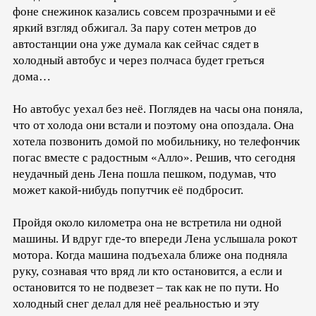
фоне снежинок казались совсем прозрачными и её
яркий взгляд обжигал. За пару сотен метров до
автостанции она уже думала как сейчас сядет в
холодный автобус и через полчаса будет греться
дома…
Но автобус уехал без неё. Поглядев на часы она поняла,
что от холода они встали и поэтому она опоздала. Она
хотела позвонить домой по мобильнику, но телефончик
погас вместе с радостным «Алло». Решив, что сегодня
неудачный день Лена пошла пешком, подумав, что
может какой-нибудь попутчик её подбросит.
Пройдя около километра она не встретила ни одной
машины. И вдруг где-то впереди Лена услышала рокот
мотора. Когда машина подъехала ближе она подняла
руку, сознавая что вряд ли кто остановится, а если и
остановится то не подвезет – так как не по пути. Но
холодный снег делал для неё реальностью и эту