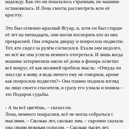
надежду. Как это ни показалось странным, но машина
остановилась. И Лена смогла рассмотреть всю её
красоту.
Это был огненно-красный Ягуар, и, хотя он был старше
её лет на пятнадцать, они могли поспорить кто из них
прекрасней. Она открыла дверцу и попросила подвезти.
Тот, кто сидел за рулём согласился. Ехали они недолго,
но всё же она успела немного отогреться. И лишь когда
машина затормозила около её дома и фонарь осветил
всё вокруг, её как молнией пробила мысль: «Откуда он
знал где я живу, я ведь ничего ему не говорила, кроме
как попросила подвезти?» Она плавно подняла взгляд
на лицо своего спасителя, и сразу его узнала и поняла –
это Подарок судьбы.
- А ты всё цветёшь, – сказал он.
Лена, немного покраснев, всё не могла собраться с
мыслями. – Сколько лет, сколько зим, – скромно сказала
она своим нежным голосом. – Сколько тысяч лет,