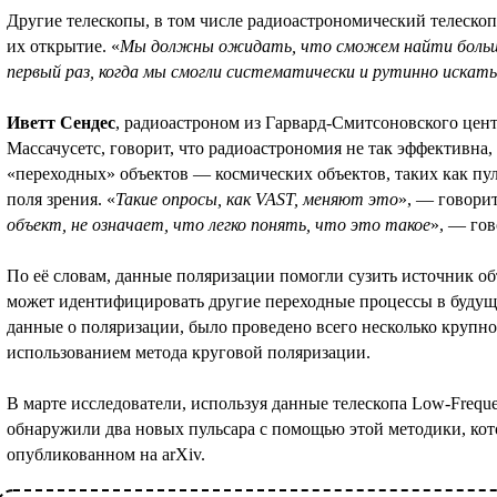
Другие телескопы, в том числе радиоастрономический телеск
их открытие. «
Мы должны ожидать, что сможем найти больше 
первый раз, когда мы смогли систематически и рутинно искать
Иветт Сендес
, радиоастроном из Гарвард-Смитсоновского цен
Массачусетс, говорит, что радиоастрономия не так эффективна,
«переходных» объектов — космических объектов, таких как пул
поля зрения. «
Такие опросы, как VAST, меняют это
», — говорит
объект, не означает, что легко понять, что это такое
», — гов
По её словам, данные поляризации помогли сузить источник объе
может идентифицировать другие переходные процессы в будущ
данные о поляризации, было проведено всего несколько крупн
использованием метода круговой поляризации.
В марте исследователи, используя данные телескопа Low-Frequ
обнаружили два новых пульсара с помощью этой методики, кот
опубликованном на arXiv.