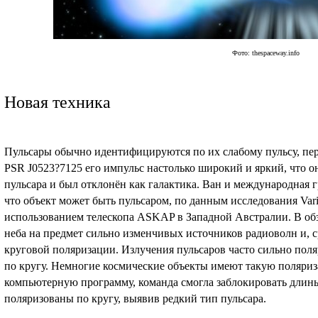
Фото: thespaceway.info
Новая техника
Пульсары обычно идентифицируются по их слабому пульсу, пе
PSR J0523?7125 его импульс настолько широкий и яркий, что 
пульсара и был отклонён как галактика. Ван и международная 
что объект может быть пульсаром, по данным исследования Varia
использованием телескопа ASKAP в Западной Австралии. В обз
неба на предмет сильно изменчивых источников радиоволн и, с
круговой поляризации. Излучения пульсаров часто сильно поля
по кругу. Немногие космические объекты имеют такую поляриз
компьютерную программу, команда смогла заблокировать длины
поляризованы по кругу, выявив редкий тип пульсара.