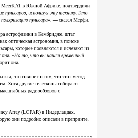
оп MeerKAT в Южной Африке, подтвердили
пульсаров, используя эту технику. Это
 поляризацию пульсара
», — сказал Мерфи.
тра астрофизики в Кембридже, штат
 как оптическая астрономия, в поиске
ьсары, которые появляются и исчезают из
 она. «
Но то, что вы нашли временный
орит она.
кта, что говорит о том, что этот метод
ем. Хотя другие телескопы собирают
омасштабных радиообзоров с
ency Array (LOFAR) в Нидерландах,
орую они подробно описали в препринте,