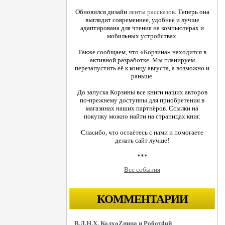
Обновился дизайн
ленты рассказов
. Теперь она
выглядит современнее, удобнее и лучше
адаптирована для чтения на компьютерах и
мобильных устройствах.
Также сообщаем, что «Корзина» находится в
активной разработке. Мы планируем
перезапустить её к концу августа, а возможно и
раньше.
До запуска Корзины все книги наших авторов
по-прежнему доступны для приобретения в
магазинах наших партнёров. Ссылки на
покупку можно найти на страницах книг.
Спасибо, что остаётесь с нами и помогаете
делать сайт лучше!
***
Все события
КОММЕНТАРИИ
В.Д.Н.Х. КолхоZница и Робот4ий