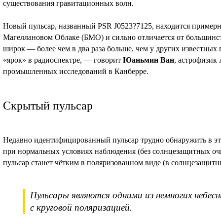
существования гравитационных волн.
Новый пульсар, названный PSR J0523?7125, находится примерно
Магеллановом Облаке (БМО) и сильно отличается от большинст
широк — более чем в два раза больше, чем у других известных
«ярок» в радиоспектре, — говорит
Юаньмин Ван
, астрофизик
промышленных исследований в Канберре.
Скрытый пульсар
Недавно идентифицированный пульсар трудно обнаружить в эт
при нормальных условиях наблюдения (без солнцезащитных очк
пульсар станет чётким в поляризованном виде (в солнцезащитн
Пульсары являются одними из немногих небес
с круговой поляризацией.