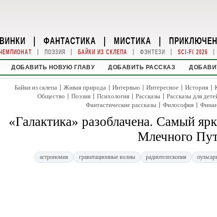
ВИНКИ
|
ФАНТАСТИКА
|
МИСТИКА
|
ПРИКЛЮЧЕ
|
|
|
|
|
ЧЕМПИОНАТ
ПОЭЗИЯ
БАЙКИ ИЗ СКЛЕПА
ФЭНТЕЗИ
SCI-FI 2026
ДОБАВИТЬ НОВУЮ ГЛАВУ
ДОБАВИТЬ РАССКАЗ
ДОБАВИ
|
|
|
|
|
Байки из склепа
Живая природа
Интервью
Интересное
История
|
|
|
|
Общество
Поэзия
Психология
Рассказы
Рассказы для дете
|
|
Фантастические рассказы
Философия
Фина
«Галактика» разоблачена. Самый ярк
Млечного Пу
астрономия
гравитационные волны
радиотелескопия
пульсар