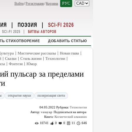
РУС
Войти
/
Регистрация
/
Корзина
НИЯ
|
ПОЭЗИЯ
|
SCI-FI 2026
|
SCI-FI 2025
БИТВЫ АВТОРОВ
ТЬ СТИХОТВОРЕНИЕ
ДОБАВИТЬ СТАТЬЮ
|
|
|
Культура
Мистические рассказы
Новая глава
|
|
|
|
й
Сказки
Стиль жизни
Технологии
|
|
нсы
Фэнтези
Юмор
ий пульсар за пределами
ти
ы
открытие науки
поляризация света
04.05.2022
Рубрика:
Технологии
Автор:
vassyap
Книга:
Космический альманах
10741
0
0
11
646