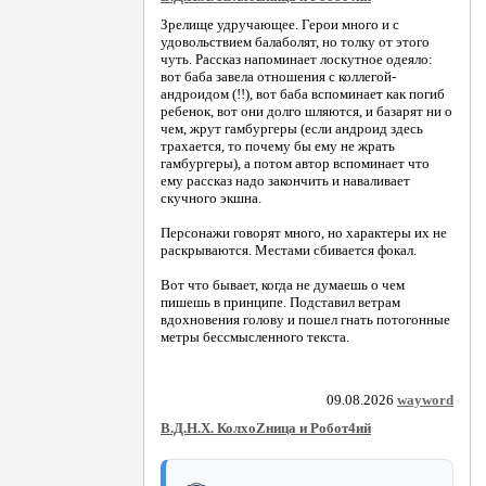
Зрелище удручающее. Герои много и с
удовольствием балаболят, но толку от этого
чуть. Рассказ напоминает лоскутное одеяло:
вот баба завела отношения с коллегой-
андроидом (!!), вот баба вспоминает как погиб
ребенок, вот они долго шляются, и базарят ни о
чем, жрут гамбургеры (если андроид здесь
трахается, то почему бы ему не жрать
гамбургеры), а потом автор вспоминает что
ему рассказ надо закончить и наваливает
скучного экшна.
Персонажи говорят много, но характеры их не
раскрываются. Местами сбивается фокал.
Вот что бывает, когда не думаешь о чем
пишешь в принципе. Подставил ветрам
вдохновения голову и пошел гнать потогонные
метры бессмысленного текста.
09.08.2026
wayword
В.Д.Н.Х. КолхоZница и Робот4ий