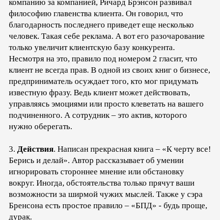
компанию за компанией, Ричард Брэнсон развивал
философию главенства клиента. Он говорил, что
благодарность последнего приведет еще несколько
человек. Такая себе реклама. А вот его разочарование
только увеличит клиентскую базу конкурента.
Несмотря на это, правило под номером 2 гласит, что
клиент не всегда прав. В одной из своих книг о бизнесе,
предприниматель осуждает того, кто мог придумать
известную фразу. Ведь клиент может действовать,
управляясь эмоциями или просто клеветать на вашего
подчиненного. А сотрудник – это актив, которого
нужно оберегать.
3.
Действия
. Написан прекрасная книга – «К черту все!
Берись и делай». Автор рассказывает об умении
игнорировать стороннее мнение или обстановку
вокруг. Иногда, обстоятельства только прячут ваши
возможности за ширмой чужих мыслей. Также у сэра
Бренсона есть простое правило – «БПД» - будь проще,
дурак.