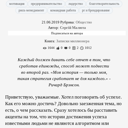
мотивация
предпринимательство
лидерство
благотворительность
риск-менеджмент
командная работа
pr и брендирование
21.06.2019
Рубрика:
Общество
Автор:
Сергій Малюта
Книга:
Записки миллионера
1644
0
0
2
1012
Каждый должен давать себе отчет в том, что
сработав единожды, способ может подвести
во второй раз. «Моя история — только моя,
такая стратегия сработает не для каждого.» -
Ричард Брэнсон.
Приветствую, уважаемые. Хотел поговорить об успехе.
Как его можно достичь? Довольно заезженная тема, но
есть, о чем рассказать. Сразу хотелось бы расставить
акценты на том, что истории достижения успеха
известными людьми не являются алгоритмом или