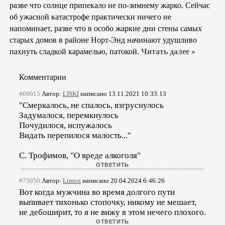
разве что солнце припекало не по-зимнему жарко. Сейчас
об ужасной катастрофе практически ничего не
напоминает, разве что в особо жаркие дни стены самых
старых домов в районе Норт-Энд начинают удушливо
пахнуть сладкой карамелью, патокой.
Читать далее »
Комментарии
#69015
Автор:
LISKI
написано 13.11.2021 10:33:13
"Смеркалось, не спалось, взгруснулось
Задумалося, перемкнулось
Почудилося, испужалось
Видать перепилося малость..."
С. Трофимов, "О вреде алкоголя"
#73050
Автор:
Limon
написано 20.04.2024 6:46:26
Вот когда мужчина во время долгого пути
выпивает тихонько стопочку, никому не мешает,
не дебоширит, то я не вижу в этом нечего плохого.