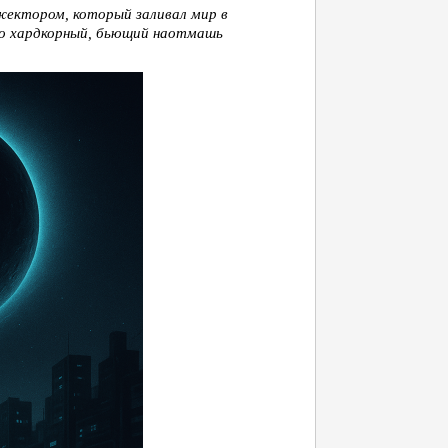
жектором, который заливал мир в
ко хардкорный, бьющий наотмашь