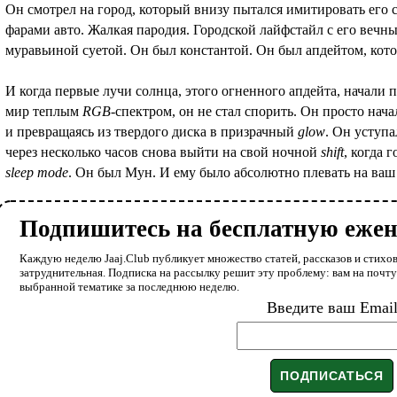
Он смотрел на город, который внизу пытался имитировать его
фарами авто. Жалкая пародия. Городской лайфстайл с его вечн
муравьиной суетой. Он был константой. Он был апдейтом, кото
И когда первые лучи солнца, этого огненного апдейта, начали 
мир теплым
RGB
-спектром, он не стал спорить. Он просто нача
и превращаясь из твердого диска в призрачный
glow
. Он уступ
через несколько часов снова выйти на свой ночной
shift
, когда 
sleep mode
. Он был Мун. И ему было абсолютно плевать на ва
Подпишитесь на бесплатную еже
Каждую неделю Jaaj.Club публикует множество статей, рассказов и стихов
затруднительная. Подписка на рассылку решит эту проблему: вам на почт
выбранной тематике за последнюю неделю.
Введите ваш Emai