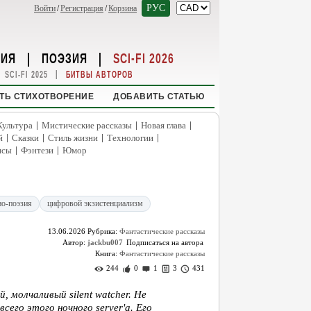
РУС
Войти
/
Регистрация
/
Корзина
НИЯ
|
ПОЭЗИЯ
|
SCI-FI 2026
|
SCI-FI 2025
БИТВЫ АВТОРОВ
ТЬ СТИХОТВОРЕНИЕ
ДОБАВИТЬ СТАТЬЮ
|
|
|
Культура
Мистические рассказы
Новая глава
|
|
|
|
й
Сказки
Стиль жизни
Технологии
|
|
нсы
Фэнтези
Юмор
но-поэзия
цифровой экзистенциализм
13.06.2026
Рубрика:
Фантастические рассказы
Автор:
jackbu007
Книга:
Фантастические рассказы
244
0
1
3
431
й, молчаливый silent watcher. Не
сего этого ночного server'а. Его