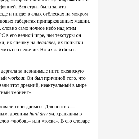
офонией. Вся стрит была залита
зде и нигде: в алых отблесках на мокром
иновых габаритах припаркованных машин.
 словно само ночное небо над этим
PC
в его вечной игре, чьи текстуры он
ки, их спешку на
deadlines
, их попытки
мить его величие. Но их лайтбоксы
 дергала за невидимые нити океанскую
щный
workout
. Он был причиной того, что
вали этот древний, неактуальный в мире
тный эмбиент».
ровали свои дримсы. Для поэтов —
мным, древним
hard driv ом
, хранящим в
слов «любовь» или «тоска». В его словаре