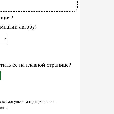
ация?
мпатии автору!
ить её на главной странице?
в всемогущего матриархального
ее »