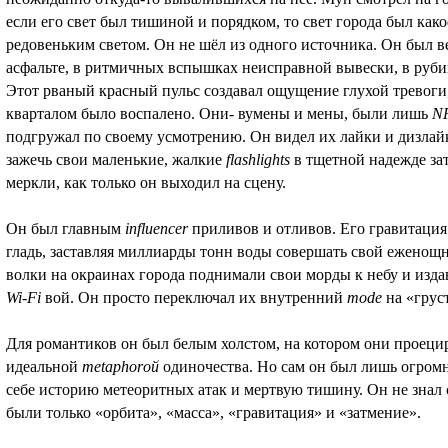
если его свет был тишиной и порядком, то свет города был как
редовеньким светом. Он не шёл из одного источника. Он был ве
асфальте, в ритмичных вспышках неисправной вывески, в руб
Этот рваный красный пульс создавал ощущение глухой тревоги,
кварталом было воспалено. Они- вумены и мены, были лишь
N
подгружал по своему усмотрению. Он видел их лайки и дизлай
зажечь свои маленькие, жалкие
flashlights
в тщетной надежде зат
меркли, как только он выходил на сцену.
Он был главным
influencer
приливов и отливов. Его гравитация
гладь, заставляя миллиарды тонн воды совершать свой ежено
волки на окраинах города поднимали свои морды к небу и изда
Wi-Fi
вой. Он просто переключал их внутренний
mode
на «грус
Для романтиков он был белым холстом, на котором они проеци
идеальной
metaphorой
одиночества. Но сам он был лишь огро
себе историю метеоритных атак и мертвую тишину. Он не знал 
были только «орбита», «масса», «гравитация» и «затмение».