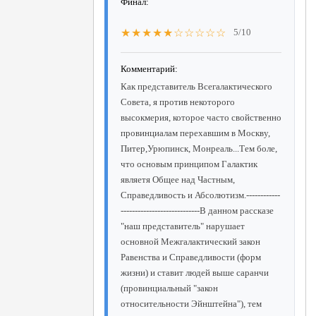
Финал:
★★★★★☆☆☆☆☆
5/10
Комментарий:
Как представитель Всегалактического
Совета, я против некоторого
высокмерия, которое часто свойственно
провинциалам перехавшим в Москву,
Питер,Урюпинск, Монреаль...Тем боле,
что основым принципом Галактик
являетя Общее над Частным,
Справедливость и Абсолютизм.------------
----------------------------В данном рассказе
"наш представитель" нарушает
основной Межгалактический закон
Равенства и Справедливости (форм
жизни) и ставит людей выше саранчи
(провинциальный "закон
относительности Эйнштейна"), тем