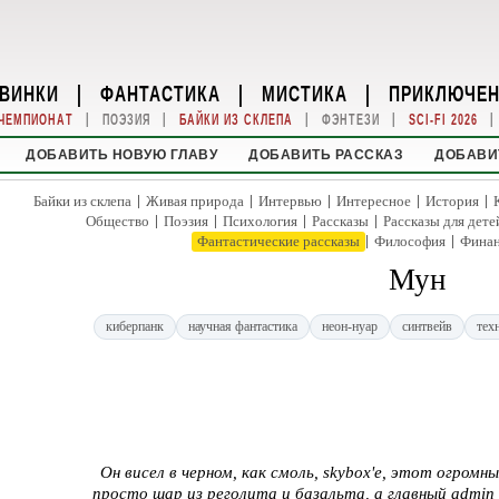
ВИНКИ
|
ФАНТАСТИКА
|
МИСТИКА
|
ПРИКЛЮЧЕ
|
|
|
|
|
ЧЕМПИОНАТ
ПОЭЗИЯ
БАЙКИ ИЗ СКЛЕПА
ФЭНТЕЗИ
SCI-FI 2026
ДОБАВИТЬ НОВУЮ ГЛАВУ
ДОБАВИТЬ РАССКАЗ
ДОБАВИ
|
|
|
|
|
Байки из склепа
Живая природа
Интервью
Интересное
История
|
|
|
|
Общество
Поэзия
Психология
Рассказы
Рассказы для дете
|
|
Фантастические рассказы
Философия
Фина
Мун
киберпанк
научная фантастика
неон-нуар
синтвейв
тех
Он висел в черном, как смоль, skybox'е, этот огромны
просто шар из реголита и базальта, а главный admin в