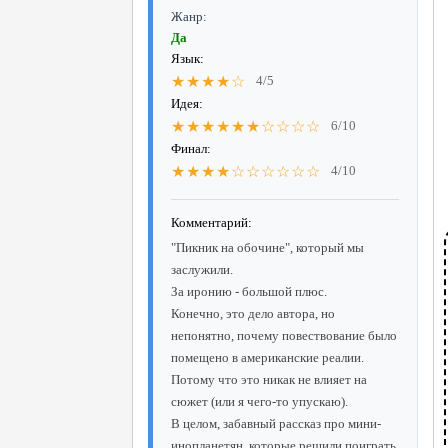
Жанр:
Да
Язык:
★★★★☆
4/5
Идея:
★★★★★★☆☆☆☆
6/10
Финал:
★★★★☆☆☆☆☆☆
4/10
Комментарий:
"Пикник на обочине", который мы
заслужили.
За иронию - большой плюс.
Конечно, это дело автора, но
непонятно, почему повествование было
помещено в американские реалии.
Потому что это никак не влияет на
сюжет (или я чего-то упускаю).
В целом, забавный рассказ про мини-
инопланетян, которые решили поиграть,