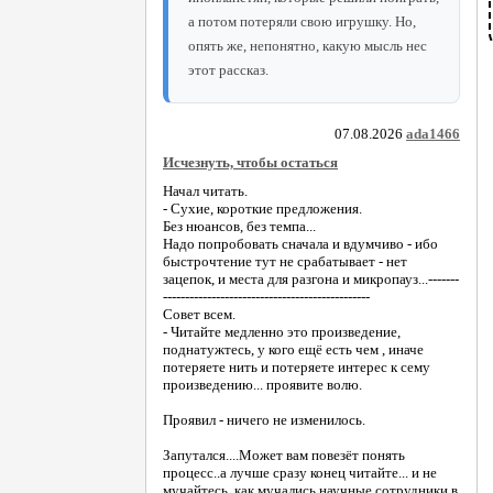
а потом потеряли свою игрушку. Но,
опять же, непонятно, какую мысль нес
этот рассказ.
07.08.2026
ada1466
Исчезнуть, чтобы остаться
Начал читать.
- Сухие, короткие предложения.
Без нюансов, без темпа...
Надо попробовать сначала и вдумчиво - ибо
быстрочтение тут не срабатывает - нет
зацепок, и места для разгона и микропауз...-------
-----------------------------------------------
Совет всем.
- Читайте медленно это произведение,
поднатужтесь, у кого ещё есть чем , иначе
потеряете нить и потеряете интерес к сему
произведению... проявите волю.
Проявил - ничего не изменилось.
Запутался....Может вам повезёт понять
процесс..а лучше сразу конец читайте... и не
мучайтесь, как мучались научные сотрудники в