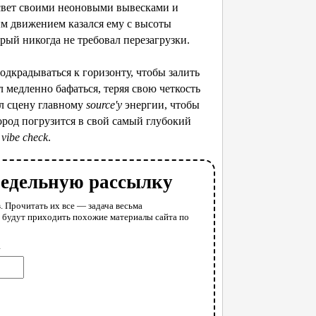
 свет своими неоновыми вывесками и
ым движением казался ему с высоты
рый никогда не требовал перезагрузки.
подкрадываться к горизонту, чтобы залить
л медленно бафаться, теряя свою четкость
ал сцену главному
source'у
энергии, чтобы
город погрузится в свой самый глубокий
ш
vibe check
.
недельную рассылку
. Прочитать их все — задача весьма
у будут приходить похожие материалы сайта по
l