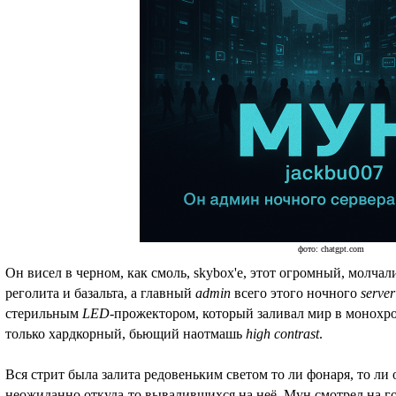
фото: chatgpt.com
Он висел в черном, как смоль, skybox'е, этот огромный, молча
реголита и базальта, а главный
admin
всего этого ночного
server
стерильным
LED
-прожектором, который заливал мир в монохр
только хардкорный, бьющий наотмашь
high contrast
.
Вся стрит была залита редовеньким светом то ли фонаря, то ли
неожиданно откуда-то вывалившихся на неё. Мун смотрел на г