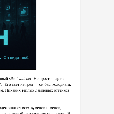
ливый
silent watcher
. Не просто шар из
'а
. Его свет не грел — он был холодным,
ом. Никаких теплых ламповых оттенков,
 одежонки от всех вуменов и менов,
ород, который пытался ему подражать. Но