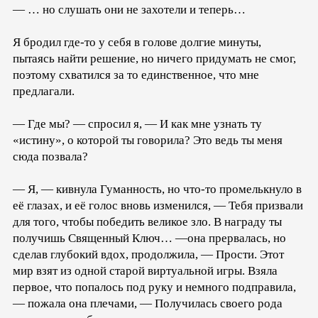
— … но слушать они не захотели и теперь…
Я бродил где-то у себя в голове долгие минуты,
пытаясь найти решение, но ничего придумать не смог,
поэтому схватился за то единственное, что мне
предлагали.
— Где мы? — спросил я, — И как мне узнать ту
«истину», о которой ты говорила? Это ведь ты меня
сюда позвала?
— Я, — кивнула Гуманность, но что-то промелькнуло в
её глазах, и её голос вновь изменился, — Тебя призвали
для того, чтобы победить великое зло. В награду ты
получишь Священный Ключ… —она прервалась, но
сделав глубокий вдох, продолжила, — Прости. Этот
мир взят из одной старой виртуальной игры. Взяла
первое, что попалось под руку и немного подправила,
— пожала она плечами, — Получилась своего рода