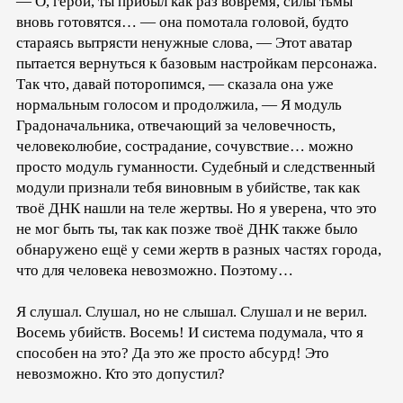
— О, герой, ты прибыл как раз вовремя, силы тьмы
вновь готовятся… — она помотала головой, будто
стараясь вытрясти ненужные слова, — Этот аватар
пытается вернуться к базовым настройкам персонажа.
Так что, давай поторопимся, — сказала она уже
нормальным голосом и продолжила, — Я модуль
Градоначальника, отвечающий за человечность,
человеколюбие, сострадание, сочувствие… можно
просто модуль гуманности. Судебный и следственный
модули признали тебя виновным в убийстве, так как
твоё ДНК нашли на теле жертвы. Но я уверена, что это
не мог быть ты, так как позже твоё ДНК также было
обнаружено ещё у семи жертв в разных частях города,
что для человека невозможно. Поэтому…
Я слушал. Слушал, но не слышал. Слушал и не верил.
Восемь убийств. Восемь! И система подумала, что я
способен на это? Да это же просто абсурд! Это
невозможно. Кто это допустил?