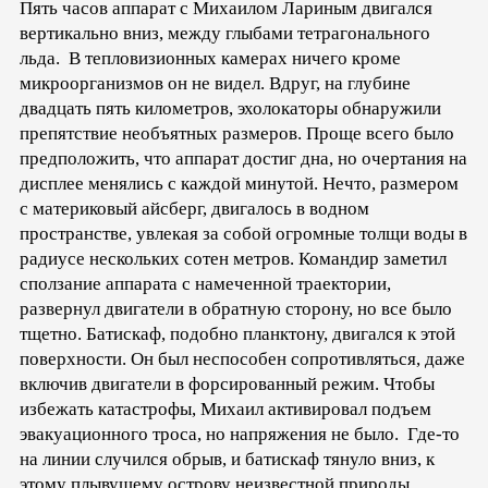
Пять часов аппарат с Михаилом Лариным двигался
вертикально вниз, между глыбами тетрагонального
льда. В тепловизионных камерах ничего кроме
микроорганизмов он не видел. Вдруг, на глубине
двадцать пять километров, эхолокаторы обнаружили
препятствие необъятных размеров. Проще всего было
предположить, что аппарат достиг дна, но очертания на
дисплее менялись с каждой минутой. Нечто, размером
с материковый айсберг, двигалось в водном
пространстве, увлекая за собой огромные толщи воды в
радиусе нескольких сотен метров. Командир заметил
сползание аппарата с намеченной траектории,
развернул двигатели в обратную сторону, но все было
тщетно. Батискаф, подобно планктону, двигался к этой
поверхности. Он был неспособен сопротивляться, даже
включив двигатели в форсированный режим. Чтобы
избежать катастрофы, Михаил активировал подъем
эвакуационного троса, но напряжения не было. Где-то
на линии случился обрыв, и батискаф тянуло вниз, к
этому плывущему острову неизвестной природы.