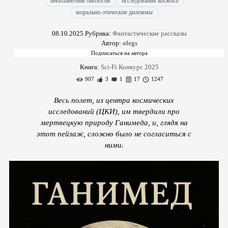
инопланетная биология
исследования космоса
морально-этические дилеммы
08.10.2025
Рубрика:
Фантастические рассказы
Автор:
olegs
Книга:
Sci-Fi Конкурс 2025
907
3
1
17
1247
Весь полет, из центра космических
исследований (ЦКИ), им твердили про
мертвецкую природу Ганимеда, и, глядя на
этот пейзаж, сложно было не согласиться с
ними.