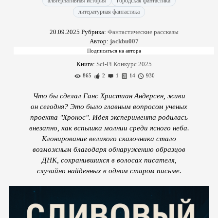
альтернативная история
городская фантастика
литературная фантастика
20.09.2025
Рубрика:
Фантастические рассказы
Автор:
jackbu007
Книга:
Sci-Fi Конкурс 2025
865
2
1
14
930
Что бы сделал Ганс Христиан Андерсен, живи
он сегодня? Это было главным вопросом ученых
проекта "Хронос". Идея эксперимента родилась
внезапно, как вспышка молнии среди ясного неба.
Клонирование великого сказочника стало
возможным благодаря обнаружению образцов
ДНК, сохранившихся в волосах писателя,
случайно найденных в одном старом письме.