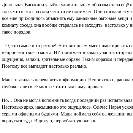
Довольная Васькина улыбка удивительным образом стала ещё ш
того, что в этот раз она чего-то не понимает. Они снимали эту
всё ещё приходилось объяснять ему банальные бытовые вещи и 
комнату соседа она вообще старалась не заходить, настолько у 
такое порядок.
– О, это самое интересное! Этот вот шлем умеет имитировать 
нейронами твоего мозга. ИИ понимает в какой участок отправл
ощущения, запахи, зрительные образы.Таким образом и передаё
Поэтому всё выглядит настолько реально.
Маша пыталась переварить информацию. Неприятно царапала м
глубоко залез в её мозг и что-то там симулировал.
Но… Она не могла вспомнить когда последний раз испытывала ч
Настолько ярко, насыщенно это ощущалось. Сейчас Нарья ускольз
серыми офисными буднями. Маша поймала себя на желании вырв
вернуться туда. В дикую, первобытную жизнь.