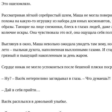
Это ошеломляло.
Рассматривая лёгкий серебристый шлем, Маша не могла поверить
похожа на какую-то игрушку из набора для юных космонавтов,
образы. Тающие на лице снежинки, блеск в глазах людей, даже 
колючие искры. Она чувствовала это всё, она ощущала себя пол
Выглянув в окно, Маша невольно ожидала увидеть там зиму, но
лето – пыльная духота, наполненная выхлопными газами. И с
грязный и пышущий накопленным за день жаром.
Сердце никак не могло успокоиться после бешеной пляски поср
– Ну? – Васёк нетерпеливо заглядывал в глаза. – Что думаешь?!
– Дай в себя прийти…
Васёк расплылся в довольной улыбке.