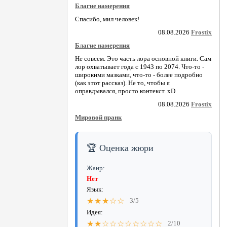
Благие намерения
Спасибо, мил человек!
08.08.2026
Frostix
Благие намерения
Не совсем. Это часть лора основной книги. Сам
лор охватывает года с 1943 по 2074. Что-то -
широкими мазками, что-то - более подробно
(как этот рассказ). Не то, чтобы я
оправдывался, просто контекст. xD
08.08.2026
Frostix
Мировой пранк
🏆 Оценка жюри
Жанр:
Нет
Язык:
★★★☆☆
3/5
Идея:
★★☆☆☆☆☆☆☆☆
2/10