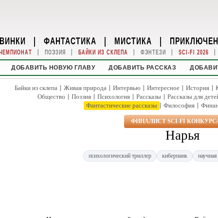
ВИНКИ
|
ФАНТАСТИКА
|
МИСТИКА
|
ПРИКЛЮЧЕ
|
|
|
|
|
ЧЕМПИОНАТ
ПОЭЗИЯ
БАЙКИ ИЗ СКЛЕПА
ФЭНТЕЗИ
SCI-FI 2026
ДОБАВИТЬ НОВУЮ ГЛАВУ
ДОБАВИТЬ РАССКАЗ
ДОБАВИ
|
|
|
|
|
Байки из склепа
Живая природа
Интервью
Интересное
История
|
|
|
|
Общество
Поэзия
Психология
Рассказы
Рассказы для дете
|
|
Фантастические рассказы
Философия
Фина
ФИНАЛИСТ SCI-FI КОНКУРСА
Нарья
психологический триллер
киберпанк
научная