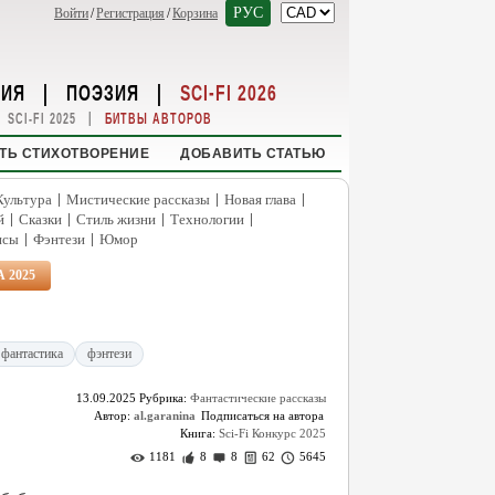
РУС
Войти
/
Регистрация
/
Корзина
НИЯ
|
ПОЭЗИЯ
|
SCI-FI 2026
|
SCI-FI 2025
БИТВЫ АВТОРОВ
ТЬ СТИХОТВОРЕНИЕ
ДОБАВИТЬ СТАТЬЮ
|
|
|
Культура
Мистические рассказы
Новая глава
|
|
|
|
й
Сказки
Стиль жизни
Технологии
|
|
нсы
Фэнтези
Юмор
 2025
 фантастика
фэнтези
13.09.2025
Рубрика:
Фантастические рассказы
Автор:
al.garanina
Книга:
Sci-Fi Конкурс 2025
1181
8
8
62
5645