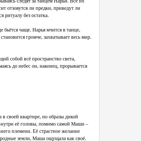
ываясь следят за танцем Нарьи. Все их
ит отзовутся ли предки, приведут ли
я ритуалу без остатка.
це бьётся чаще. Нарья мчится в танце,
к становится громче, захватывает весь мир.
щий собой всё пространство света,
ясь до небес он, наконец, прорывается
 в своей квартире, но образы дикой
 Внутри её головы, помимо самой Маши –
него племени. Её страстное желание
а родные земли, Маша ощущала как своё.