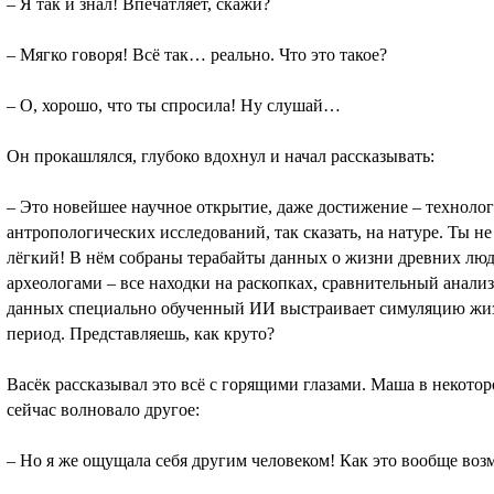
– Я так и знал! Впечатляет, скажи?
– Мягко говоря! Всё так… реально. Что это такое?
– О, хорошо, что ты спросила! Ну слушай…
Он прокашлялся, глубоко вдохнул и начал рассказывать:
– Это новейшее научное открытие, даже достижение – технолог
антропологических исследований, так сказать, на натуре. Ты н
лёгкий! В нём собраны терабайты данных о жизни древних люде
археологами – все находки на раскопках, сравнительный анализ
данных специально обученный ИИ выстраивает симуляцию жизн
период. Представляешь, как круто?
Васёк рассказывал это всё с горящими глазами. Маша в некотор
сейчас волновало другое:
– Но я же ощущала себя другим человеком! Как это вообще воз