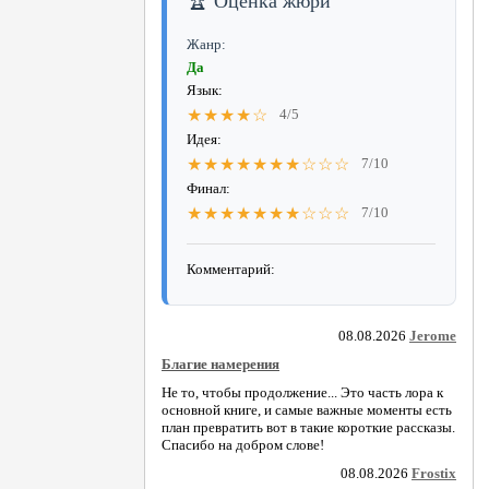
🏆 Оценка жюри
Жанр:
Да
Язык:
★★★★☆
4/5
Идея:
★★★★★★★☆☆☆
7/10
Финал:
★★★★★★★☆☆☆
7/10
Комментарий:
08.08.2026
Jerome
Благие намерения
Не то, чтобы продолжение... Это часть лора к
основной книге, и самые важные моменты есть
план превратить вот в такие короткие рассказы.
Спасибо на добром слове!
08.08.2026
Frostix