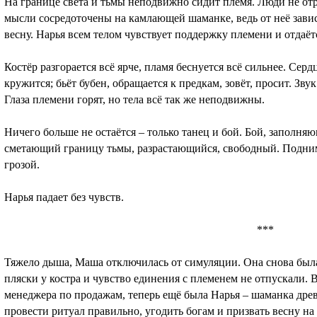
На границе света и тьмы неподвижно сидит племя. Люди не отр
мысли сосредоточены на камлающей шаманке, ведь от неё завис
весну. Нарья всем телом чувствует поддержку племени и отдаётс
Костёр разгорается всё ярче, пламя беснуется всё сильнее. Серд
кружится; бьёт бубен, обращается к предкам, зовёт, просит. Зву
Глаза племени горят, но тела всё так же неподвижны.
Ничего больше не остаётся – только танец и бой. Бой, заполняю
сметающий границу тьмы, разрастающийся, свободный. Поднима
грозой.
Нарья падает без чувств.
***
Тяжело дыша, Маша отключилась от симуляции. Она снова была
пляски у костра и чувство единения с племенем не отпускали.
менеджера по продажам, теперь ещё была Нарья – шаманка древ
провести ритуал правильно, угодить богам и призвать весну н