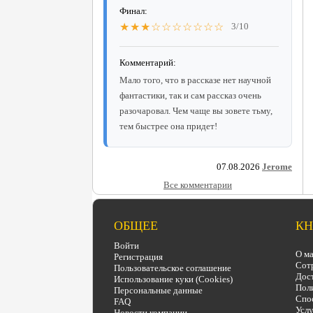
Финал:
★★★☆☆☆☆☆☆☆
3/10
Комментарий:
Мало того, что в рассказе нет научной
фантастики, так и сам рассказ очень
разочаровал. Чем чаще вы зовете тьму,
тем быстрее она придет!
07.08.2026
Jerome
Все комментарии
ОБЩЕЕ
КН
Войти
О ма
Регистрация
Сот
Пользовательское соглашение
Дост
Использование куки (Cookies)
Поли
Персональные данные
Спо
FAQ
Услу
Новости компании