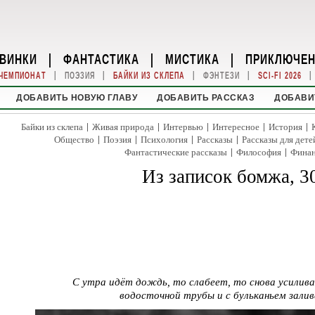
ВИНКИ
|
ФАНТАСТИКА
|
МИСТИКА
|
ПРИКЛЮЧЕ
|
|
|
|
|
ЧЕМПИОНАТ
ПОЭЗИЯ
БАЙКИ ИЗ СКЛЕПА
ФЭНТЕЗИ
SCI-FI 2026
ДОБАВИТЬ НОВУЮ ГЛАВУ
ДОБАВИТЬ РАССКАЗ
ДОБАВИ
|
|
|
|
|
Байки из склепа
Живая природа
Интервью
Интересное
История
|
|
|
|
Общество
Поэзия
Психология
Рассказы
Рассказы для дете
|
|
Фантастические рассказы
Философия
Фина
Из записок бомжа, 3
С утра идёт дождь, то слабеет, то снова усилив
водосточной трубы и с бульканьем залив