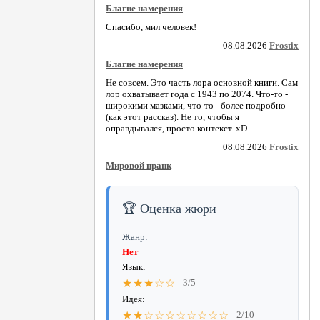
Благие намерения
Спасибо, мил человек!
08.08.2026
Frostix
Благие намерения
Не совсем. Это часть лора основной книги. Сам
лор охватывает года с 1943 по 2074. Что-то -
широкими мазками, что-то - более подробно
(как этот рассказ). Не то, чтобы я
оправдывался, просто контекст. xD
08.08.2026
Frostix
Мировой пранк
🏆 Оценка жюри
Жанр:
Нет
Язык:
★★★☆☆
3/5
Идея:
★★☆☆☆☆☆☆☆☆
2/10