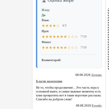
🏆 Оценка жюри
Жанр:
Да
Язык:
★★★★☆
4/5
Идея:
★★★★★★★☆☆☆
7/10
Финал:
★★★★★★★☆☆☆
7/10
Комментарий:
08.08.2026
Jerome
Благие намерения
Не то, чтобы продолжение... Это часть лора к
основной книге, и самые важные моменты есть
план превратить вот в такие короткие рассказы.
Спасибо на добром слове!
08.08.2026
Frostix