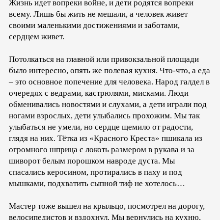
Жизнь идет вопреки войне, и дети родятся вопреки
всему. Лишь бы жить не мешали, а человек живет
своими маленькими достижениями и заботами,
сердцем живет.
Потолкаться на главной или привокзальной площади
было интересно, опять же полевая кухня. Что-что, а еда
– это основное попечение для человека. Народ галдел в
очередях с ведрами, кастрюлями, мисками. Люди
обменивались новостями и слухами, а дети играли под
ногами взрослых, дети улыбались прохожим. Мы так
улыбаться не умели, но сердце щемило от радости,
глядя на них. Тётка из «Красного Креста» пшикала из
огромного шприца с локоть размером в рукава и за
шиворот белым порошком навроде дуста. Мы
спасались керосином, протирались в паху и под
мышками, подхватить сыпной тиф не хотелось…
Мастер тоже вышел на крыльцо, посмотрел на дорогу,
велосипедистов и вздохнул. Мы вернулись на кухню,