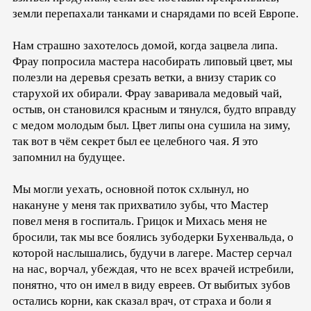
земли перепахали танками и снарядами по всей Европе.
Нам страшно захотелось домой, когда зацвела липа.
Фрау попросила мастера насобирать липовый цвет, мы
полезли на деревья срезать ветки, а внизу старик со
старухой их обирали. Фрау заваривала медовый чай,
остыв, он становился красным и тянулся, будто вправду
с медом молодым был. Цвет липы она сушила на зиму,
так вот в чём секрет был ее целебного чая. Я это
запомнил на будущее.
Мы могли уехать, основной поток схлынул, но
накануне у меня так прихватило зубы, что Мастер
повел меня в госпиталь. Грицок и Михась меня не
бросили, так мы все боялись зубодерки Бухенвальда, о
которой наслышались, будучи в лагере. Мастер серчал
на нас, ворчал, убеждая, что не всех врачей истребили,
понятно, что он имел в виду евреев. От выбитых зубов
остались корни, как сказал врач, от страха и боли я