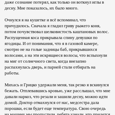
даже сознание потерял, как только он воткнул иглы в
десну. Мне показалось, их было много.
Очнулся я на кушетке и всё вспоминал, что
причудилось. Сначала я гладил гриву рыжего коня,
потом почувствовал шелковистость каштановых волос.
Распущенная коса прикрывала спину девушки по
ягодицы. И от понимания, что я в газовой камере,
смотрю не на голые задницы баб, прикрывшихся
волосами, а на эти искрящиеся волосы, что вспыхнули
на миг от солнечного света, когда внезапно
распахнулась дверь, и парней стали отбирать на
работы.
Михась и Грицко удержали меня, так резко я вскинулся
бежать. Отплевавшись кровью, уже расслышал, что мне
давали наркоз, что резали и зашили десну, можно идти
домой. Доктор отмахнулся от нас, медсестра дала
порошки, если будет еще температура. Свою очередь
на машину мы пропустили, ребята узнали, что придется