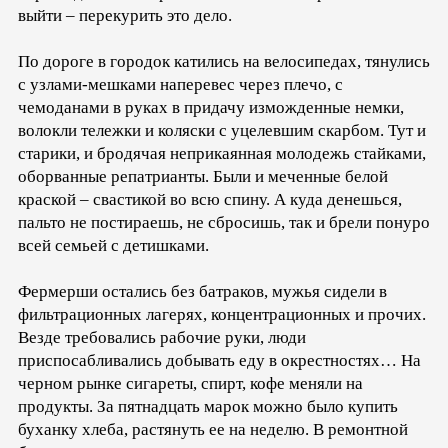
выйти – перекурить это дело.
По дороге в городок катились на велосипедах, тянулись
с узлами-мешками наперевес через плечо, с
чемоданами в руках в придачу изможденные немки,
волокли тележки и коляски с уцелевшим скарбом. Тут и
старики, и бродячая неприкаянная молодежь стайками,
оборванные репатрианты. Были и меченные белой
краской – свастикой во всю спину. А куда денешься,
пальто не постираешь, не сбросишь, так и брели понуро
всей семьей с детишками.
Фермерши остались без батраков, мужья сидели в
фильтрационных лагерях, концентрационных и прочих.
Везде требовались рабочие руки, люди
приспосабливались добывать еду в окрестностях… На
черном рынке сигареты, спирт, кофе меняли на
продукты. За пятнадцать марок можно было купить
буханку хлеба, растянуть ее на неделю. В ремонтной