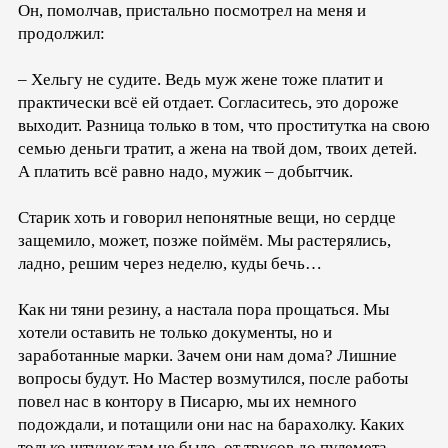
Он, помолчав, пристально посмотрел на меня и
продолжил:
– Хельгу не судите. Ведь муж жене тоже платит и
практически всё ей отдает. Согласитесь, это дороже
выходит. Разница только в том, что проститутка на свою
семью деньги тратит, а жена на твой дом, твоих детей.
А платить всё равно надо, мужик – добытчик.
Старик хоть и говорил непонятные вещи, но сердце
защемило, может, позже поймём. Мы растерялись,
ладно, решим через неделю, куды бечь…
Как ни тяни резину, а настала пора прощаться. Мы
хотели оставить не только документы, но и
заработанные марки. Зачем они нам дома? Лишние
вопросы будут. Но Мастер возмутился, после работы
повел нас в контору в Писарю, мы их немного
подождали, и потащили они нас на барахолку. Каких
только штучек там не было, от трусов до пулемета.