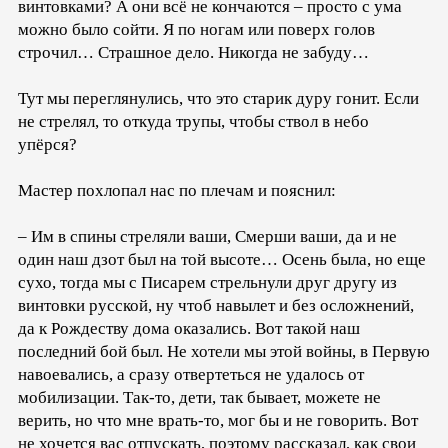
винтовками? А они всё не кончаются – просто с ума
можно было сойти. Я по ногам или поверх голов
строчил… Страшное дело. Никогда не забуду…
Тут мы переглянулись, что это старик дуру гонит. Если
не стрелял, то откуда трупы, чтобы ствол в небо
упёрся?
Мастер похлопал нас по плечам и пояснил:
– Им в спины стреляли ваши, Смерши ваши, да и не
один наш дзот был на той высоте… Осень была, но еще
сухо, тогда мы с Писарем стрельнули друг другу из
винтовки русской, ну чтоб навылет и без осложнений,
да к Рождеству дома оказались. Вот такой наш
последний бой был. Не хотели мы этой войны, в Первую
навоевались, а сразу отвертеться не удалось от
мобилизации. Так-то, дети, так бывает, можете не
верить, но что мне врать-то, мог бы и не говорить. Вот
не хочется вас отпускать, поэтому рассказал, как свои