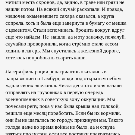
метили места схронов, да, видно, в траве или грязи не
нашли потом. На всякий случай раскопали. И правда,
мешочек окаменевшего сахара оказался, а крупа
сопрела, хоть и была еще завернута в бумагу от мешка
с цементом. Стали вспоминать, бродить вокруг, вдруг
еще что найдем. Не нашли, да и эту заначку, пожалуй,
случайно проворонили, когда стрёмно стало лесом
ходить в лагерь. Мы спустились к железной дороге,
хотелось попробовать сварить каши.
Лагеря фильтрации репатриантов оказались в
направлении на Гамбург, люди под открытым небом
ждали своих эшелонов. Числа десятого июня начали
отправлять на грузовиках в первую очередь
военнопленных в советскую зону оккупации. Мы
почесали репу, пока у нас была крыша над головой,
решили еще месяц поработать. Если бы их кормили,
они бы не шатались по городу, прикинули мы. Такого
голода даже во время войны не было, да и откуда
взяться продуктам, если все поставки прекратились,