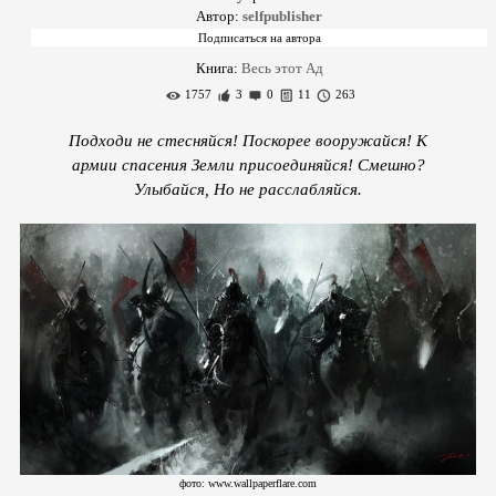
Автор:
selfpublisher
Книга:
Весь этот Ад
1757
3
0
11
263
Подходи не стесняйся! Поскорее вооружайся! К
армии спасения Земли присоединяйся! Смешно?
Улыбайся, Но не расслабляйся.
фото: www.wallpaperflare.com