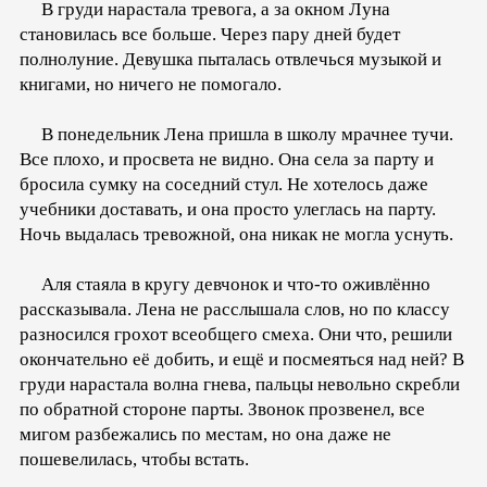
В груди нарастала тревога, а за окном Луна
становилась все больше. Через пару дней будет
полнолуние. Девушка пыталась отвлечься музыкой и
книгами, но ничего не помогало.
В понедельник Лена пришла в школу мрачнее тучи.
Все плохо, и просвета не видно. Она села за парту и
бросила сумку на соседний стул. Не хотелось даже
учебники доставать, и она просто улеглась на парту.
Ночь выдалась тревожной, она никак не могла уснуть.
Аля стаяла в кругу девчонок и что-то оживлённо
рассказывала. Лена не расслышала слов, но по классу
разносился грохот всеобщего смеха. Они что, решили
окончательно её добить, и ещё и посмеяться над ней? В
груди нарастала волна гнева, пальцы невольно скребли
по обратной стороне парты. Звонок прозвенел, все
мигом разбежались по местам, но она даже не
пошевелилась, чтобы встать.