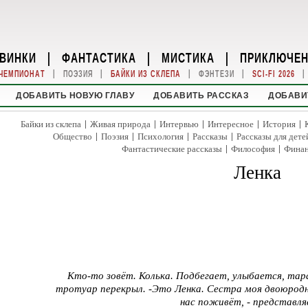
ВИНКИ
|
ФАНТАСТИКА
|
МИСТИКА
|
ПРИКЛЮЧЕ
|
|
|
|
|
ЧЕМПИОНАТ
ПОЭЗИЯ
БАЙКИ ИЗ СКЛЕПА
ФЭНТЕЗИ
SCI-FI 2026
ДОБАВИТЬ НОВУЮ ГЛАВУ
ДОБАВИТЬ РАССКАЗ
ДОБАВИ
|
|
|
|
|
Байки из склепа
Живая природа
Интервью
Интересное
История
|
|
|
|
Общество
Поэзия
Психология
Рассказы
Рассказы для дете
|
|
Фантастические рассказы
Философия
Фина
Ленка
Кто-то зовёт. Колька. Подбегает, улыбается, та
тротуар перекрыл. -Это Ленка. Сестра моя двоюродн
нас поживёт, - представля