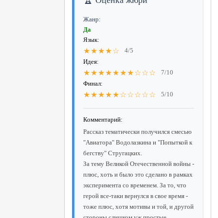
Жанр:
Да
Язык:
★★★★☆
4/5
Идея:
★★★★★★★☆☆☆
7/10
Финал:
★★★★★☆☆☆☆☆
5/10
Комментарий:
Рассказ тематически получился смесью
"Авиатора" Водолазкина и "Попыткой к
бегству" Стругацких.
За тему Великой Отечественной войны -
плюс, хоть и было это сделано в рамках
эксперимента со временем. За то, что
герой все-таки вернулся в свое время -
тоже плюс, хотя мотивы и той, и другой
стороны слишком уж простые.