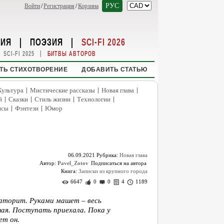
РУС
Войти
/
Регистрация
/
Корзина
НИЯ
|
ПОЭЗИЯ
|
SCI-FI 2026
|
SCI-FI 2025
БИТВЫ АВТОРОВ
ТЬ СТИХОТВОРЕНИЕ
ДОБАВИТЬ СТАТЬЮ
|
|
|
Культура
Мистические рассказы
Новая глава
|
|
|
|
й
Сказки
Стиль жизни
Технологии
|
|
нсы
Фэнтези
Юмор
06.09.2021
Рубрика:
Новая глава
Автор:
Pavel_Zotov
Книга:
Записки из крупного города
6647
0
0
4
1189
раторит. Руками машет – весь
ая. Поступать приехала. Пока у
ет он.