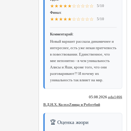
★★★★★☆☆☆☆☆
5/10
Финал:
★★★★★☆☆☆☆☆
5/10
Комментарий:
Новый вариант рассказа динамичнее и
интереснее, есть уже некая притчевость
в повествовании. Единственное, что
мне непонятно - в чем уникальность
Алисы и Яши, кроме того, что они
разговаривают?! И почему их
уникальность так влияет на мир.
05.08.2026
ada1466
В.Д.Н.Х. КолхоZница и Робот4ий
🏆 Оценка жюри