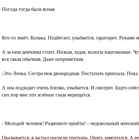
Погода тогда была ясная.
Кто-то зовёт. Колька. Подбегает, улыбается, тараторит. Руками 
А за ним девчонка стоит. Низкая, худая, волосы каштановые. Ч
вся такая обычная. Даже неприметная.
-Это Ленка. Сестра моя двоюродная. Поступать приехала. Пока у
А она подходит очень близко, улыбается. И смотрит. Будто соб
сих пор мне эти зелёные глаза мерещатся.
- Молодой человек! Разрешите пройти! – недовольный женский
Оказывается, я застыл посреди тротуара. Опять замечтался. А 