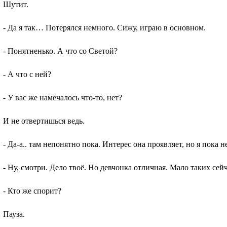
Шутит.
- Да я так… Потерялся немного. Сижу, играю в основном.
- Понятненько. А что со Светой?
- А что с ней?
- У вас же намечалось что-то, нет?
И не отвертишься ведь.
- Да-а.. там непонятно пока. Интерес она проявляет, но я пока 
- Ну, смотри. Дело твоё. Но девчонка отличная. Мало таких сейч
- Кто же спорит?
Пауза.