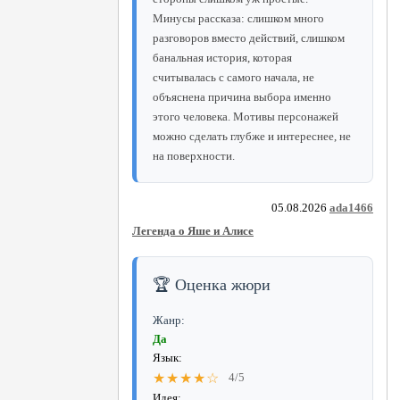
Минусы рассказа: слишком много
разговоров вместо действий, слишком
банальная история, которая
считывалась с самого начала, не
объяснена причина выбора именно
этого человека. Мотивы персонажей
можно сделать глубже и интереснее, не
на поверхности.
05.08.2026
ada1466
Легенда о Яше и Алисе
🏆 Оценка жюри
Жанр:
Да
Язык:
★★★★☆
4/5
Идея: