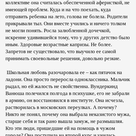
коллективе она считалась обеспеченной аферисткой, не
имеющей проблем. Куда и на что поехать, куда
отправить ребенка на лето, голова не болела. Родители
прикрывали тыл. Они вместе учились и ничего толком
не могли понять. Росла залюбленной дочечкой,
искренне удивившейся тому, что у других детство было
иным. Здоровые возрастные капризы. Не более.
Запретов не существовало, что выучило ее самой
принимать своевольные решения, довольно резкие.
Школьная любовь разочаровала ее – как пятачок на
ладони. Она просто переросла одноклассника. Мальчик
рыдал, но ей жалость не свойственна. Вундеркинд
Ванюша полечился полгода в психушке, его не забрали
в армию, он восстановился в институте. Она исчезла,
растворилась в московских переулках. А почему?
Никто не понял, почему она выбрала неказистого мужа,
старше себя и так рано вышла замуж, не размышляя.
Кто эти люди, пришедшие ей на помощь в чужом
городе? Она поступила на второй курс и училась