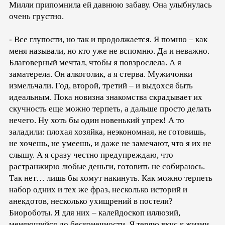
Милли припомнила ей давнюю забаву. Она улыбнулась
очень грустно.
- Все глупости, но так и продолжается. Я помню – как
меня называли, но кто уже не вспомню. Да и неважно.
Благоверный мечтал, чтобы я повзрослела. А я
заматерела. Он алкоголик, а я стерва. Мужичонки
измельчали. Год, второй, третий – и выдохся быть
идеальным. Пока новизна знакомства скрадывает их
скучность еще можно терпеть, а дальше просто делать
нечего. Ну хоть бы один новенький упрек! А то
заладили: плохая хозяйка, неэкономная, не готовишь,
не хочешь, не умеешь, и даже не замечают, что я их не
слышу. А я сразу честно предупреждаю, что
растранжирю любые деньги, готовить не собираюсь.
Так нет… лишь бы хомут накинуть. Как можно терпеть
набор одних и тех же фраз, несколько историй и
анекдотов, несколько ухищрений в постели?
Биороботы. Я для них – калейдоскоп иллюзий,
меняющийся до бесконечности. Я теряю вкус к жизни,