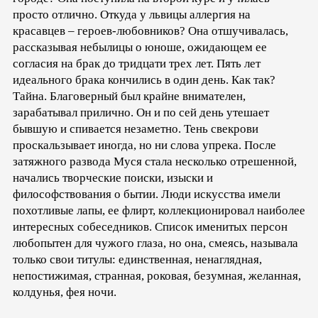
просто отлично. Откуда у львицы аллергия на
красавцев – героев-любовников? Она отшучивалась,
рассказывая небылицы о юноше, ожидающем ее
согласия на брак до тридцати трех лет. Пять лет
идеального брака кончились в один день. Как так?
Тайна. Благоверный был крайне внимателен,
зарабатывал прилично. Он и по сей день утешает
бывшую и спивается незаметно. Тень свекрови
проскальзывает иногда, но ни слова упрека. После
затяжного развода Муся стала несколько отрешенной,
начались творческие поиски, изыски и
философствования о бытии. Люди искусства имели
похотливые лапы, ее флирт, коллекционировал наиболее
интересных собеседников. Список именитых персон
любопытен для чужого глаза, но она, смеясь, называла
только свои титулы: единственная, ненаглядная,
непостижимая, странная, роковая, безумная, желанная,
колдунья, фея ночи.