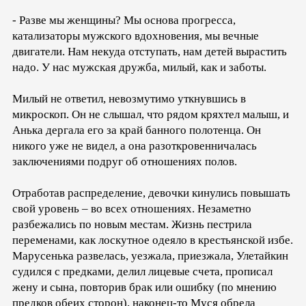
- Разве мы женщины? Мы основа прогресса,
катализаторы мужского вдохновения, мы вечные
двигатели. Нам некуда отступать, нам детей вырастить
надо. У нас мужская дружба, милый, как и заботы.
Милый не ответил, невозмутимо уткнувшись в
микроскоп. Он не слышал, что рядом кряхтел малыш, и
Анька дергала его за край банного полотенца. Он
никого уже не видел, а она разоткровенничалась
заключениями подруг об отношениях полов.
Отработав распределение, девочки кинулись повышать
свой уровень – во всех отношениях. Незаметно
разбежались по новым местам. Жизнь пестрила
переменами, как лоскутное одеяло в крестьянской избе.
Марусенька развелась, уезжала, приезжала, Улетайкин
судился с предками, делил лицевые счета, прописал
жену и сына, повторив брак или ошибку (по мнению
предков обеих сторон), наконец-то Муся обрела