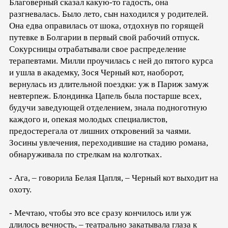
Благоверный сказал какую-то гадость, она
разгневалась. Было лето, сын находился у родителей.
Она едва оправилась от шока, отдохнув по горящей
путевке в Болгарии в первый свой рабочий отпуск.
Сокурсницы отрабатывали свое распределение
терапевтами. Милли проучилась с ней до пятого курса
и ушла в академку, Зося Черный кот, наоборот,
вернулась из длительной поездки: уж в Париж замуж
невтерпеж. Блондинка Цапель была постарше всех,
будучи заведующей отделением, знала подноготную
каждого и, опекая молодых специалистов,
предостерегала от лишних откровений за чаями.
Зосины увлечения, переходившие на стадию романа,
обнаруживала по стрелкам на колготках.
- Ага, – говорила Белая Цапля, – Черный кот выходит на
охоту.
- Мечтаю, чтобы это все сразу кончилось или уж
длилось вечность, – театрально закатывала глаза к