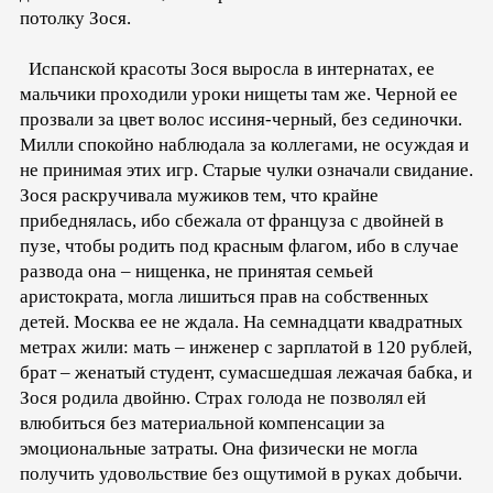
потолку Зося.
Испанской красоты Зося выросла в интернатах, ее
мальчики проходили уроки нищеты там же. Черной ее
прозвали за цвет волос иссиня-черный, без сединочки.
Милли спокойно наблюдала за коллегами, не осуждая и
не принимая этих игр. Старые чулки означали свидание.
Зося раскручивала мужиков тем, что крайне
прибеднялась, ибо сбежала от француза с двойней в
пузе, чтобы родить под красным флагом, ибо в случае
развода она – нищенка, не принятая семьей
аристократа, могла лишиться прав на собственных
детей. Москва ее не ждала. На семнадцати квадратных
метрах жили: мать – инженер с зарплатой в 120 рублей,
брат – женатый студент, сумасшедшая лежачая бабка, и
Зося родила двойню. Страх голода не позволял ей
влюбиться без материальной компенсации за
эмоциональные затраты. Она физически не могла
получить удовольствие без ощутимой в руках добычи.