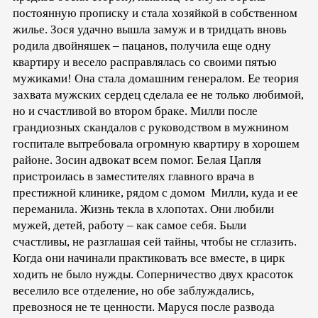
постоянную прописку и стала хозяйкой в собственном
жилье. Зося удачно вышла замуж и в тридцать вновь
родила двойняшек – пацанов, получила еще одну
квартиру и весело расправлялась со своими пятью
мужиками! Она стала домашним генералом. Ее теория
захвата мужских сердец сделала ее не только любимой,
но и счастливой во втором браке. Милли после
грандиозных скандалов с руководством в мужнином
госпитале вытребовала огромную квартиру в хорошем
районе. Зосин адвокат всем помог. Белая Цапля
пристроилась в заместителях главного врача в
престижной клинике, рядом с домом Милли, куда и ее
переманила. Жизнь текла в хлопотах. Они любили
мужей, детей, работу – как самое себя. Были
счастливы, не разглашая сей тайны, чтобы не сглазить.
Когда они начинали практиковать все вместе, в цирк
ходить не было нужды. Соперничество двух красоток
веселило все отделение, но обе заблуждались,
превознося не те ценности. Маруся после развода