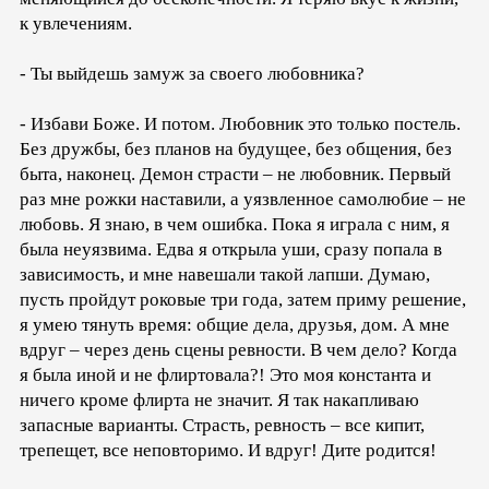
к увлечениям.
- Ты выйдешь замуж за своего любовника?
- Избави Боже. И потом. Любовник это только постель.
Без дружбы, без планов на будущее, без общения, без
быта, наконец. Демон страсти – не любовник. Первый
раз мне рожки наставили, а уязвленное самолюбие – не
любовь. Я знаю, в чем ошибка. Пока я играла с ним, я
была неуязвима. Едва я открыла уши, сразу попала в
зависимость, и мне навешали такой лапши. Думаю,
пусть пройдут роковые три года, затем приму решение,
я умею тянуть время: общие дела, друзья, дом. А мне
вдруг – через день сцены ревности. В чем дело? Когда
я была иной и не флиртовала?! Это моя константа и
ничего кроме флирта не значит. Я так накапливаю
запасные варианты. Страсть, ревность – все кипит,
трепещет, все неповторимо. И вдруг! Дите родится!