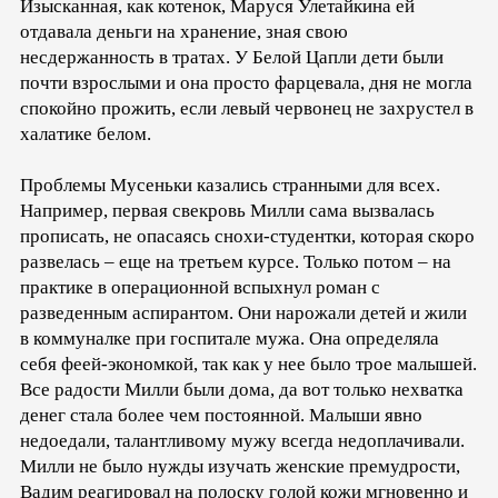
Изысканная, как котенок, Маруся Улетайкина ей
отдавала деньги на хранение, зная свою
несдержанность в тратах. У Белой Цапли дети были
почти взрослыми и она просто фарцевала, дня не могла
спокойно прожить, если левый червонец не захрустел в
халатике белом.
Проблемы Мусеньки казались странными для всех.
Например, первая свекровь Милли сама вызвалась
прописать, не опасаясь снохи-студентки, которая скоро
развелась – еще на третьем курсе. Только потом – на
практике в операционной вспыхнул роман с
разведенным аспирантом. Они нарожали детей и жили
в коммуналке при госпитале мужа. Она определяла
себя феей-экономкой, так как у нее было трое малышей.
Все радости Милли были дома, да вот только нехватка
денег стала более чем постоянной. Малыши явно
недоедали, талантливому мужу всегда недоплачивали.
Милли не было нужды изучать женские премудрости,
Вадим реагировал на полоску голой кожи мгновенно и