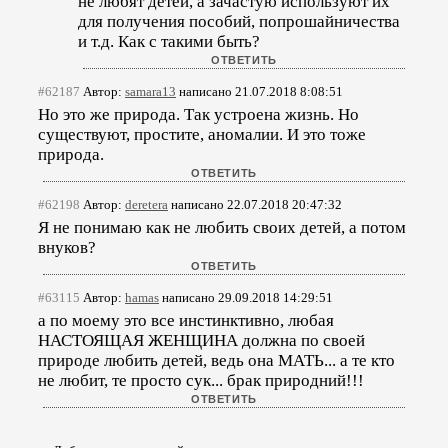
не любят детей, а зачастую используют их
для получения пособий, попрошайничества
и т.д. Как с такими быть?
#62187
Автор:
samara13
написано 21.07.2018 8:08:51
Но это же природа. Так устроена жизнь. Но
существуют, простите, аномалии. И это тоже
природа.
#62198
Автор:
deretera
написано 22.07.2018 20:47:32
Я не понимаю как не любить своих детей, а потом
внуков?
#63115
Автор:
hamas
написано 29.09.2018 14:29:51
а по моему это все инстинктивно, любая
НАСТОЯЩАЯ ЖЕНЩИНА должна по своей
природе любить детей, ведь она МАТЬ... а те кто
не любит, те просто сук... брак природний!!!