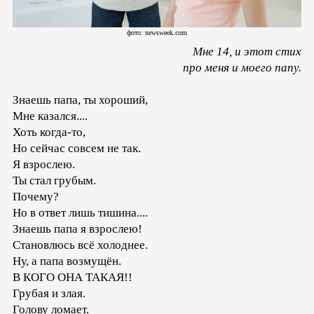
фото: newsweek.com
Мне 14, и этот стих
про меня и моего папу.
Знаешь папа, ты хороший,
Мне казался....
Хоть когда-то,
Но сейчас совсем не так.
Я взрослею.
Ты стал грубым.
Почему?
Но в ответ лишь тишина....
Знаешь папа я взрослею!
Становлюсь всё холоднее.
Ну, а папа возмущён.
В КОГО ОНА ТАКАЯ!!
Грубая и злая.
Голову ломает.