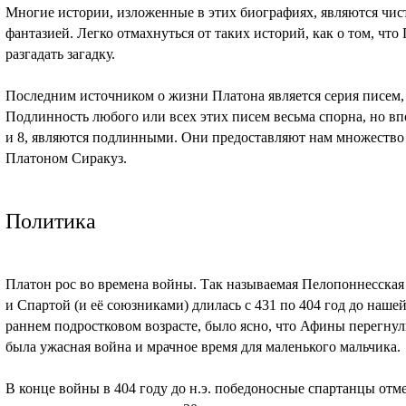
Многие истории, изложенные в этих биографиях, являются чис
фантазией. Легко отмахнуться от таких историй, как о том, что 
разгадать загадку.
Последним источником о жизни Платона является серия писем,
Подлинность любого или всех этих писем весьма спорна, но впо
и 8, являются подлинными. Они предоставляют нам множество
Платоном Сиракуз.
Политика
Платон рос во времена войны. Так называемая Пелопоннесска
и Спартой (и её союзниками) длилась с 431 по 404 год до наше
раннем подростковом возрасте, было ясно, что Афины перегнул
была ужасная война и мрачное время для маленького мальчика.
В конце войны в 404 году до н.э. победоносные спартанцы о