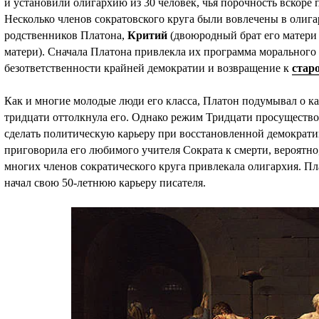
и установили олигархию из 30 человек, чья порочность вскоре
Несколько членов сократовского круга были вовлечены в олига
родственников Платона,
Критий
(двоюродный брат его матер
матери). Сначала Платона привлекла их программа морального
безответственности крайней демократии и возвращение к
стар
Как и многие молодые люди его класса, Платон подумывал о к
тридцати оттолкнула его. Однако режим Тридцати просущество
сделать политическую карьеру при восстановленной демократии.
приговорила его любимого учителя Сократа к смерти, вероятно, 
многих членов сократического круга привлекала олигархия. П
начал свою 50-летнюю карьеру писателя.