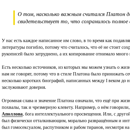
О том, насколько важным считался Платон да
свидетельствует то, что сохранилось полное 
У нас есть каждое написанное им слово, в то время как подав
литературы погибло, потому что считалось, что её не стоит сохр
рукописей было затруднено, а их копирование отнимало много
Есть несколько источников, из которых мы можем узнать о жиз
нам не говорят, потому что в стиле Платона было принижать се
несколько коротких биографий, написанных между I веком до н.э
заслуживают доверия.
Огромная слава и значение Платона означали, что ещё при жизн
похвалы, так и чрезмерную клевету. Например, о нём говорили,
Аполлона
, бога интеллектуального просвещения. Или, с друго
был физически отталкивающим, морально развращённым и инт
был гомосексуалом, распутником и рабом тиранов, несмотря на