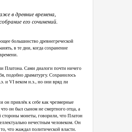
же в древние времена,
собрание его сочинений.
ляющее большинство древнегреческой
анять, в те дни, когда сохранение
 времени.
ни Платона. Сами диалоги почти ничего
бя, подобно драматургу. Сохранилось
. и VI веком н.э., но они вряд ли
и он привлёк к себе как чрезмерные
 что он был сыном не смертного отца, а
й стороны монеты, говорили, что Платон
еллектуально нечестным человеком. Он
 то, что жаждал политической власти.