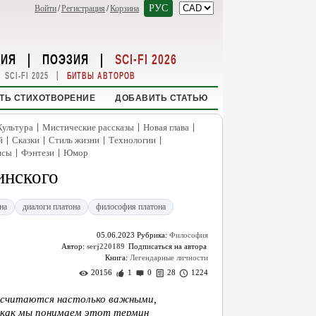
РУС
Войти
/
Регистрация
/
Корзина
НИЯ
|
ПОЭЗИЯ
|
SCI-FI 2026
|
SCI-FI 2025
БИТВЫ АВТОРОВ
ТЬ СТИХОТВОРЕНИЕ
ДОБАВИТЬ СТАТЬЮ
|
|
|
Культура
Мистические рассказы
Новая глава
|
|
|
|
й
Сказки
Стиль жизни
Технологии
|
|
нсы
Фэнтези
Юмор
инского
на
диалоги платона
философия платона
05.06.2023
Рубрика:
Философия
Автор:
serj220189
Книга:
Легендарные личности
20156
1
0
28
1224
 считаются настолько важными,
 как мы понимаем этот термин