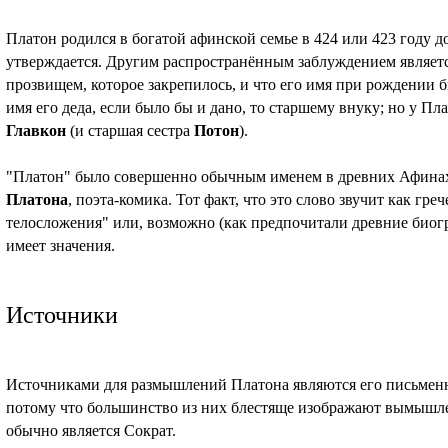
Платон родился в богатой афинской семье в 424 или 423 году до н
утверждается. Другим распространённым заблуждением являетс
прозвищем, которое закрепилось, и что его имя при рождении 
имя его деда, если было бы и дано, то старшему внуку; но у Пл
Главкон
(и старшая сестра
Потон
).
"Платон" было совершенно обычным именем в древних Афинах,
Платона
, поэта-комика. Тот факт, что это слово звучит как гре
телосложения" или, возможно (как предпочитали древние биог
имеет значения.
Источники
Источниками для размышлений Платона являются его письменн
потому что большинство из них блестяще изображают вымышле
обычно является Сократ.