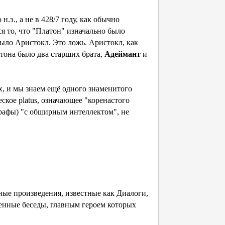
.э., а не в 428/7 году, как обычно
я то, что "Платон" изначально было
было Аристокл. Это ложь. Аристокл, как
атона было два старших брата,
Адеймант
и
 и мы знаем ещё одного знаменитого
ческое platus, означающее "коренастого
рафы) "с обширным интеллектом", не
ые произведения, известные как Диалоги,
нные беседы, главным героем которых