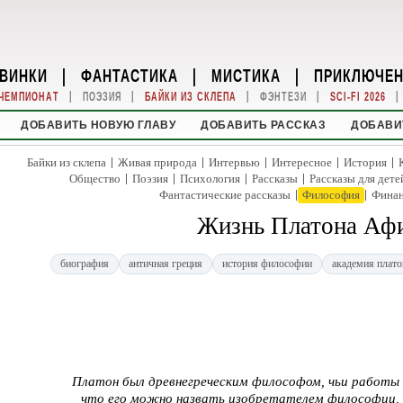
ВИНКИ
|
ФАНТАСТИКА
|
МИСТИКА
|
ПРИКЛЮЧЕ
|
|
|
|
|
ЧЕМПИОНАТ
ПОЭЗИЯ
БАЙКИ ИЗ СКЛЕПА
ФЭНТЕЗИ
SCI-FI 2026
ДОБАВИТЬ НОВУЮ ГЛАВУ
ДОБАВИТЬ РАССКАЗ
ДОБАВИ
|
|
|
|
|
Байки из склепа
Живая природа
Интервью
Интересное
История
|
|
|
|
Общество
Поэзия
Психология
Рассказы
Рассказы для дете
|
|
Фантастические рассказы
Философия
Фина
Жизнь Платона Аф
биография
античная греция
история философии
академия плато
Платон был древнегреческим философом, чьи работы
что его можно назвать изобретателем философии,