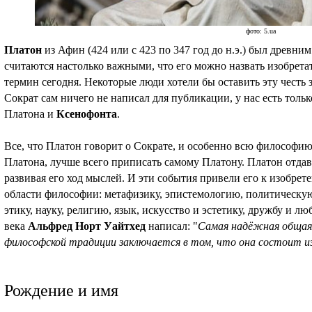
фото: 5.ua
Платон
из Афин (424 или с 423 по 347 год до н.э.) был древни
считаются настолько важными, что его можно назвать изобрет
термин сегодня. Некоторые люди хотели бы оставить эту честь 
Сократ сам ничего не написал для публикации, у нас есть толь
Платона и
Ксенофонта
.
Все, что Платон говорит о Сократе, и особенно всю философи
Платона, лучше всего приписать самому Платону. Платон отдав
развивая его ход мыслей. И эти события привели его к изобре
области философии: метафизику, эпистемологию, политическ
этику, науку, религию, язык, искусство и эстетику, дружбу и 
века
Альфред Норт Уайтхед
написал: "
Самая надёжная общая
философской традиции заключается в том, что она состоит из
Рождение и имя