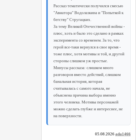
Рассказ тематически получился смесью
"Авиатора" Водолазкина и "Попыткой к
бегству" Стругацких.
За тему Великой Отечественной войны -
плюс, хоть и было это сделано в рамках
эксперимента со временем. За то, что
герой все-таки вернулся в свое время -
тоже плюс, хотя мотивы и той, и другой
стороны слишком уж простые.
Минусы рассказа: слишком много
разговоров вместо действий, слишком
банальная история, которая
считывалась с самого начала, не
объяснена причина выбора именно
этого человека. Мотивы персонажей
можно сделать глубже и интереснее, не
на поверхности.
05.08.2026
ada1466