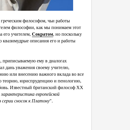
м греческим философом, чьи работы
ателем философии, как мы понимаем этот
за его учителем,
Сократом
, но поскольку
ко квазимудрые описания его и работы
ю, приписываемую ему в диалогах
ал дань уважения своему учителю,
тению или внесению важного вклада во все
ую теорию, юриспруденцию и пенологию,
любовь. Известный британский философ XX
 характеристика европейской
 серии сносок к Платону
".