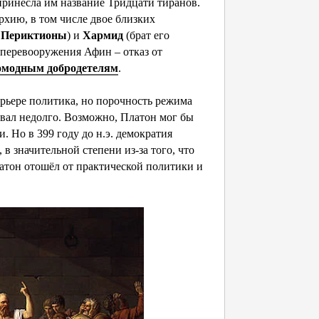
 принесла им название Тридцати тиранов.
рхию, в том числе двое близких
и
Периктионы
) и
Хармид
(брат его
 перевооружения Афин – отказ от
омодным добродетелям
.
арьере политика, но порочность режима
вал недолго. Возможно, Платон мог бы
 Но в 399 году до н.э. демократия
в значительной степени из-за того, что
латон отошёл от практической политики и