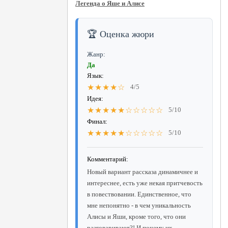
Легенда о Яше и Алисе
🏆 Оценка жюри
Жанр:
Да
Язык:
★★★★☆
4/5
Идея:
★★★★★☆☆☆☆☆
5/10
Финал:
★★★★★☆☆☆☆☆
5/10
Комментарий:
Новый вариант рассказа динамичнее и
интереснее, есть уже некая притчевость
в повествовании. Единственное, что
мне непонятно - в чем уникальность
Алисы и Яши, кроме того, что они
разговаривают?! И почему их