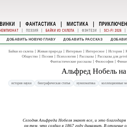
ВИНКИ
|
ФАНТАСТИКА
|
МИСТИКА
|
ПРИКЛЮЧЕ
|
|
|
|
|
ЧЕМПИОНАТ
ПОЭЗИЯ
БАЙКИ ИЗ СКЛЕПА
ФЭНТЕЗИ
SCI-FI 2026
ДОБАВИТЬ НОВУЮ ГЛАВУ
ДОБАВИТЬ РАССКАЗ
ДОБАВИ
|
|
|
|
|
Байки из склепа
Живая природа
Интервью
Интересное
История
|
|
|
|
Общество
Поэзия
Психология
Рассказы
Рассказы для дете
|
|
Фантастические рассказы
Философия
Фина
Альфред Нобель на
история науки
биографическая статья
нумизматика
коллекционные м
Сегодня Альфреда Нобеля знают все, и это благодаря 
он тем, что создал в 1867 году динамит. В отличие 