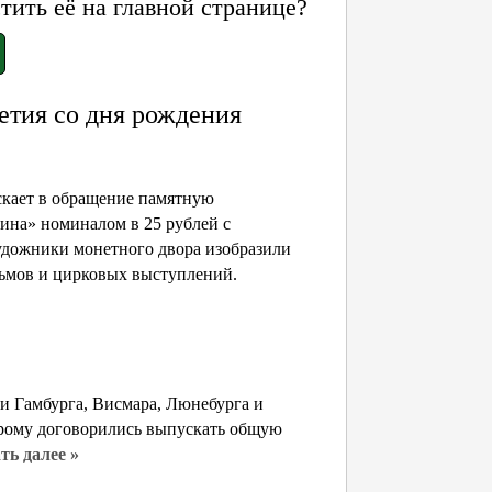
ить её на главной странице?
етия со дня рождения
скает в обращение памятную
на» номиналом в 25 рублей с
удожники монетного двора изобразили
льмов и цирковых выступлений.
и Гамбурга, Висмара, Люнебурга и
орому договорились выпускать общую
ть далее »