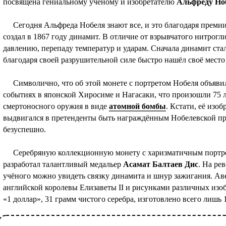
посвящена гениальному учёному и изобретателю
Альфреду Но
Сегодня Альфреда Нобеля знают все, и это благодаря премии 
создал в 1867 году динамит. В отличие от взрывчатого нитрог
давлению, перепаду температур и ударам. Сначала динамит ста
благодаря своей разрушительной силе быстро нашёл своё место
Символично, что об этой монете с портретом Нобеля объявили
событиях в японской Хиросиме и Нагасаки, что произошли 75 л
смертоносного оружия в виде
атомной бомбы
. Кстати, её изоб
выдвигался в претенденты быть награждённым Нобелевской пре
безуспешно.
Серебряную коллекционную монету с харизматичным портрет
разработал талантливый медальер
Асамат Балтаев Дис
. На ре
учёного можно увидеть связку динамита и шнур зажигания. А
английской королевы Елизаветы II и рисунками различных изо
«1 доллар», 31 грамм чистого серебра, изготовлено всего лишь 