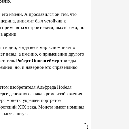
белю
.
его имени. А прославился он тем, что
лицерина, динамит был устойчив к
л применяться строителями, шахтёрами, но
 в армии.
 в дни, когда весь мир вспоминает о
ет назад, а именно, о применении другого
ретатель
Роберт Оппенгеймер
трижды
мией, но, и наверное это справедливо,
ом изобретателя Альфреда Нобеля
версе денежного знака кроме изображения
верс монеты украшен портретом
бретений XIX века. Монета имеет номинал
1 тысяча штук.