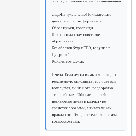
животу и степени сутулости.----------------
-------
ЛюдЯм нужно кино! И желательно
цветное и широкоформатное...
Образ нужен, товарищи.
Как завещало нам советское
образование.
Без образов будет ЕГЭ, ведущее в
Цифровой.
Концлагерь Скуки.
Имена. Если имена вымышленные, то
рекомендую описывать героя цветом
волос, глаз, линией рта, подбородка -
это сработает. Ибо сами по себе
незнакомые имена и клички - не
являются образами, а читатели как
правило не обладают телепатическими
возможностями.