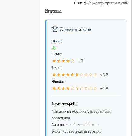
07.08.2026
Хопёр Урюпинский
Игрушка
🏆 Оценка жюри
Жанр:
Да
Язык:
★★★★☆
4/5
Идея:
★★★★★★☆☆☆☆
6/10
Финал:
★★★★☆☆☆☆☆☆
4/10
Комментарий:
"Пикник на обочине", который мы
заслужили.
За иронию - большой плюс.
Конечно, это дело автора, но