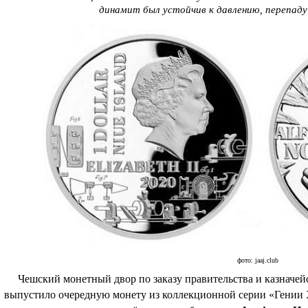
динамит был устойчив к давлению, перепад
фото: jaaj.club
Чешский монетный двор по заказу правительства и казначейст
выпустило очередную монету из коллекционной серии «Гении X