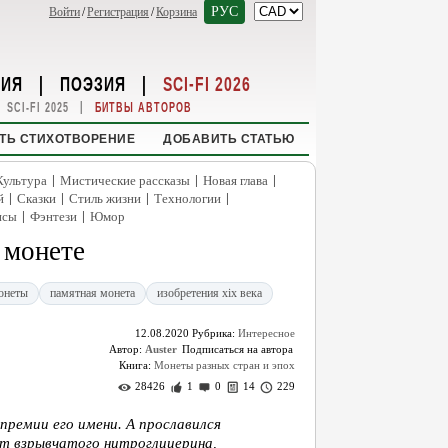
РУС
Войти
/
Регистрация
/
Корзина
НИЯ
|
ПОЭЗИЯ
|
SCI-FI 2026
|
SCI-FI 2025
БИТВЫ АВТОРОВ
ТЬ СТИХОТВОРЕНИЕ
ДОБАВИТЬ СТАТЬЮ
|
|
|
Культура
Мистические рассказы
Новая глава
|
|
|
|
й
Сказки
Стиль жизни
Технологии
|
|
нсы
Фэнтези
Юмор
 монете
онеты
памятная монета
изобретения xix века
12.08.2020
Рубрика:
Интересное
Автор:
Auster
Книга:
Монеты разных стран и эпох
28426
1
0
14
229
премии его имени. А прославился
от взрывчатого нитроглицерина,