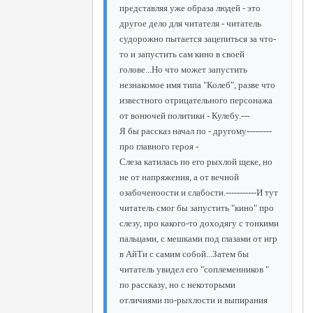
представляя уже образа людей - это
другое дело для читателя - читатель
судорожно пытается зацепиться за что-
то и запустить сам кино в своей
голове...Но что может запустить
незнакомое имя типа "Колеб", разве что
известного отрицательного персонажа
от вонючей политики - Кулебу.---
Я бы рассказ начал по - другому---------
про главного героя -
Слеза катилась по его рыхлой щеке, но
не от напряжения, а от вечной
озабоченоости и слабости.-----------И тут
читатель смог бы запустить "кино" про
слезу, про какого-то доходягу с тонкими
пальцами, с мешками под глазами от игр
в АйТи с самим собой...Затем бы
читатель увидел его "соплеменников "
по рассказу, но с некоторыми
отличиями по-рыхлости и выпирания