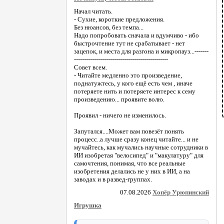
Начал читать.
- Сухие, короткие предложения.
Без нюансов, без темпа...
Надо попробовать сначала и вдумчиво - ибо
быстрочтение тут не срабатывает - нет
зацепок, и места для разгона и микропауз...-------
-----------------------------------------------
Совет всем.
- Читайте медленно это произведение,
поднатужтесь, у кого ещё есть чем , иначе
потеряете нить и потеряете интерес к сему
произведению... проявите волю.
Проявил - ничего не изменилось.
Запутался....Может вам повезёт понять
процесс..а лучше сразу конец читайте... и не
мучайтесь, как мучались научные сотрудники в
ИИ изобретая "велосипед" и "макулатуру" для
самочтения, понимая, что все реальные
изобретения делались не у них в ИИ, а на
заводах и в развед-группах.
07.08.2026
Хопёр Урюпинский
Игрушка