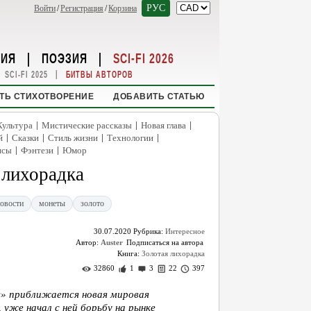
РУС
Войти
/
Регистрация
/
Корзина
НИЯ
|
ПОЭЗИЯ
|
SCI-FI 2026
|
SCI-FI 2025
БИТВЫ АВТОРОВ
ТЬ СТИХОТВОРЕНИЕ
ДОБАВИТЬ СТАТЬЮ
|
|
|
Культура
Мистические рассказы
Новая глава
|
|
|
|
й
Сказки
Стиль жизни
Технологии
|
|
нсы
Фэнтези
Юмор
 лихорадка
овости
монеты
золото
30.07.2020
Рубрика:
Интересное
Автор:
Auster
Книга:
Золотая лихорадка
32860
1
3
22
397
s» приближается новая мировая
 уже начал с ней борьбу на рынке