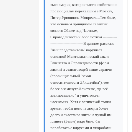
высокмерия, которое часто свойственно
провинциалам перехавшим в Москву,
Питер,Урюпинск, Монреаль...Тем боле,
что основым принципом Галактик
являетя Общее над Частным,
Справедливость и Абсолютизм.------------
----------------------------В данном рассказе
"наш представитель" нарушает
основной Межгалактический закон
Равенства и Справедливости (форм
жизни) и ставит людей выше саранчи
(провинциальный "закон
относительности Эйнштейна"), тем
более в замкнутой системе, где всё
взаимосвязано" и уничтожает
насекомых. Хотя с логической точки
зрения чтобы помочь людям более
долго и счастливо жить на чужой им
планете (Земле) надо было бы
поработать с вирусами и микробами...