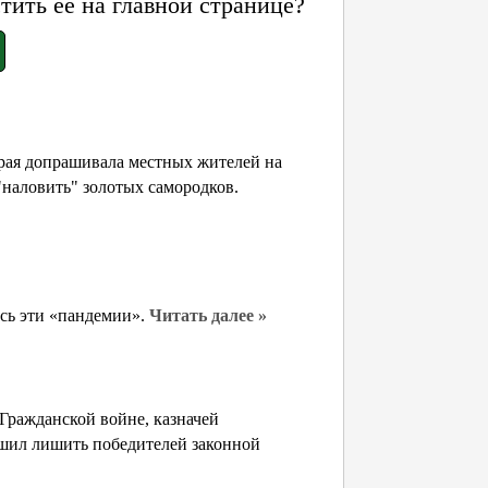
ить её на главной странице?
орая допрашивала местных жителей на
"наловить" золотых самородков.
ись эти «пандемии».
Читать далее »
 Гражданской войне, казначей
ешил лишить победителей законной