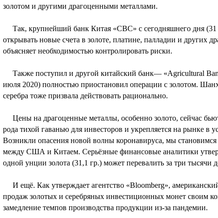
золотом и другими драгоценными металлами.
Так, крупнейший банк Китая «CBC» с сегодняшнего дня (31 
открывать новые счета в золоте, платине, палладии и других д
объясняет необходимостью контролировать риски.
Также поступил и другой китайский банк— «Agricultural Bank 
июля 2020) полностью приостановил операции с золотом. Шанх
серебра тоже призвала действовать рационально.
Цены на драгоценные металлы, особенно золото, сейчас бьют
рода тихой гаванью для инвесторов и укрепляется на рынке в у
Возникли опасения новой волны коронавируса, мы становимся
между США и Китаем. Серьёзные финансовые аналитики утвержд
одной унции золота (31,1 гр.) может перевалить за три тысячи 
И ещё. Как утверждает агентство «Bloomberg», американски
продаж золотых и серебряных инвестиционных монет своим к
замедление темпов производства продукции из-за пандемии.