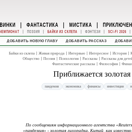
ВИНКИ
|
ФАНТАСТИКА
|
МИСТИКА
|
ПРИКЛЮЧЕ
|
|
|
|
|
ЧЕМПИОНАТ
ПОЭЗИЯ
БАЙКИ ИЗ СКЛЕПА
ФЭНТЕЗИ
SCI-FI 2026
ДОБАВИТЬ НОВУЮ ГЛАВУ
ДОБАВИТЬ РАССКАЗ
ДОБАВИ
|
|
|
|
|
Байки из склепа
Живая природа
Интервью
Интересное
История
|
|
|
|
Общество
Поэзия
Психология
Рассказы
Рассказы для дете
|
|
Фантастические рассказы
Философия
Фина
Приближается золотая
пандемия
экономика
финансы
инвестиции
н
По сообщениям информационного агентства «Reuter
«пандемия» - золотая лихорадка. Китай, как известно,