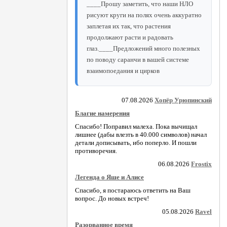
____Прошу заметить, что наши НЛО
рисуют круги на полях очень аккуратно
заплетая их так, что растения
продолжают расти и радовать
глаз.____Предложений много полезных
по поводу саранчи в вашей системе
взаимопоедания и цирков
07.08.2026
Хопёр Урюпинский
Благие намерения
Спасибо! Поправил малеха. Пока вычищал
лишнее (дабы влезть в 40.000 символов) начал
детали дописывать, ибо поперло. И пошли
противоречия.
06.08.2026
Frostix
Легенда о Яше и Алисе
Спасибо, я постараюсь ответить на Ваш
вопрос. До новых встреч!
05.08.2026
Ravel
Разорванное время