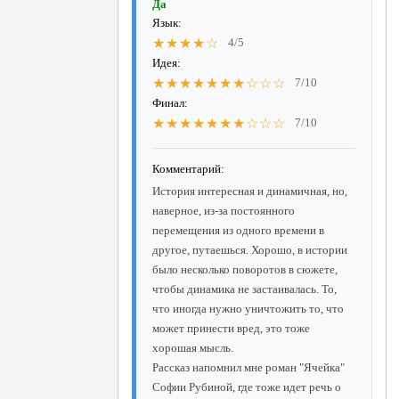
Да
Язык:
★★★★☆
4/5
Идея:
★★★★★★★☆☆☆
7/10
Финал:
★★★★★★★☆☆☆
7/10
Комментарий:
История интересная и динамичная, но,
наверное, из-за постоянного
перемещения из одного времени в
другое, путаешься. Хорошо, в истории
было несколько поворотов в сюжете,
чтобы динамика не застаивалась. То,
что иногда нужно уничтожить то, что
может принести вред, это тоже
хорошая мысль.
Рассказ напомнил мне роман "Ячейка"
Софии Рубиной, где тоже идет речь о