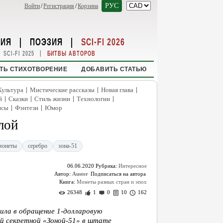
РУС
Войти
/
Регистрация
/
Корзина
НИЯ
|
ПОЭЗИЯ
|
SCI-FI 2026
|
SCI-FI 2025
БИТВЫ АВТОРОВ
ТЬ СТИХОТВОРЕНИЕ
ДОБАВИТЬ СТАТЬЮ
|
|
|
Культура
Мистические рассказы
Новая глава
|
|
|
|
й
Сказки
Стиль жизни
Технологии
|
|
нсы
Фэнтези
Юмор
лой
монеты
серебро
зона-51
06.06.2020
Рубрика:
Интересное
Автор:
Auster
Книга:
Монеты разных стран и эпох
26348
1
0
10
162
тила в обращение 1-долларовую
ой секретной «Зоной-51» в штате