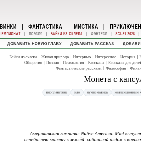
ВИНКИ
|
ФАНТАСТИКА
|
МИСТИКА
|
ПРИКЛЮЧЕ
|
|
|
|
|
ЧЕМПИОНАТ
ПОЭЗИЯ
БАЙКИ ИЗ СКЛЕПА
ФЭНТЕЗИ
SCI-FI 2026
ДОБАВИТЬ НОВУЮ ГЛАВУ
ДОБАВИТЬ РАССКАЗ
ДОБАВИ
|
|
|
|
|
Байки из склепа
Живая природа
Интервью
Интересное
История
|
|
|
|
Общество
Поэзия
Психология
Рассказы
Рассказы для дете
|
|
Фантастические рассказы
Философия
Фина
Монета с капсу
инопланетяне
нло
нумизматика
коллекционные 
Американская компания Native American Mint выпус
серебряную монету с землёй, собранной рядом с военн