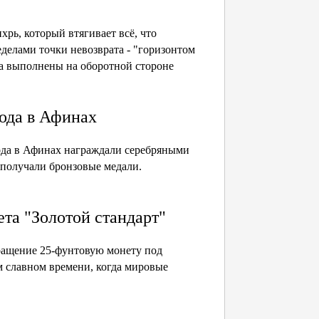
рь, который втягивает всё, что
еделами точки невозврата - "горизонтом
на выполнены на оборотной стороне
ода в Афинах
ода в Афинах награждали серебряными
а получали бронзовые медали.
та "Золотой стандарт"
ращение 25-фунтовую монету под
м славном времени, когда мировые