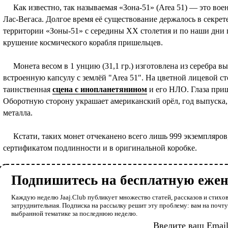
Как известно, так называемая «Зона-51» (Area 51) — это во
Лас-Вегаса. Долгое время её существование держалось в секрет
территории «Зоны-51» с середины ХХ столетия и по наши дни 
крушение космического корабля пришельцев.
Монета весом в 1 унцию (31,1 гр.) изготовлена из серебра в
встроенную капсулу с землёй "Area 51". На цветной лицевой с
таинственная
сцена с инопланетянином
и его НЛО. Глаза приш
Оборотную сторону украшает американский орёл, год выпуска, 
металла.
Кстати, таких монет отчеканено всего лишь 999 экземпляров
сертификатом подлинности и в оригинальной коробке.
Подпишитесь на бесплатную еже
Каждую неделю Jaaj.Club публикует множество статей, рассказов и стихов
затруднительная. Подписка на рассылку решит эту проблему: вам на почт
выбранной тематике за последнюю неделю.
Введите ваш Emai