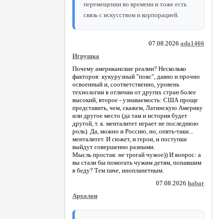
перемещении во времени и тоже есть
связь с искусством и корпорацией.
07.08.2026
ada1466
Игрушка
Почему американские реалии? Несколько
факторов: кукурузный "пояс", давно и прочно
освоенный и, соответственно, уровень
технологии в отличии от других стран более
высокий, второе - узнаваемость: США проще
представить, чем, скажем, Латинскую Америку
или другое место (да там и история будет
другой, т. к. менталитет играет не последнюю
роль). Да, можно и Россию, но, опять-таки...
менталитет. И сюжет, и герои, и поступки
выйдут совершенно разными.
Мысль простая: не трогай чужое)) И вопрос: а
вы стали бы помогать чужим детям, попавшим
в беду? Тем паче, инопланетным.
07.08.2026
habar
Архолон