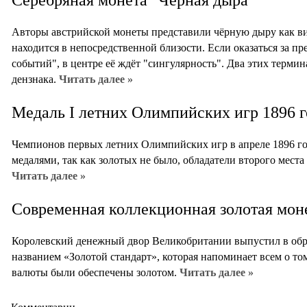
Серебряная монета "Чёрная дыра"
Авторы австрийской монеты представили чёрную дыру как вих
находится в непосредственной близости. Если оказаться за пр
событий", в центре её ждёт "сингулярность". Два этих терми
дензнака.
Читать далее »
Медаль I летних Олимпийских игр 1896 г
Чемпионов первых летних Олимпийских игр в апреле 1896 г
медалями, так как золотых не было, обладатели второго мест
Читать далее »
Современная коллекционная золотая моне
Королевский денежный двор Великобритании выпустил в об
названием «Золотой стандарт», которая напоминает всем о то
валюты были обеспечены золотом.
Читать далее »