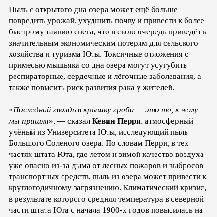
Пыль с открытого дна озера может ещё больше
повредить урожай, ухудшить почву и привести к более
быстрому таянию снега, что в свою очередь приведёт к
значительным экономическим потерям для сельского
хозяйства и туризма Юты. Токсичные отложения с
примесью мышьяка со дна озера могут усугубить
респираторные, сердечные и лёгочные заболевания, а
также повысить риск развития рака у жителей.
«
Последний гвоздь в крышку гроба — это то, к чему
мы пришли
», — сказал
Кевин Перри
, атмосферный
учёный из Университета Юты, исследующий пыль
Большого Соленого озера. По словам Перри, в тех
частях штата Юта, где летом и зимой качество воздуха
уже опасно из-за дыма от лесных пожаров и выбросов
транспортных средств, пыль из озера может привести к
круглогодичному загрязнению. Климатический кризис,
в результате которого средняя температура в северной
части штата Юта с начала 1900-х годов повысилась на