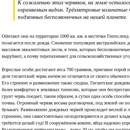
К сожалению этих червяков, на земле осталос
охраняемым видом. Трёхметровые кольчатые ч
подземных беспозвоночных на нашей планете.
Обитают они на территории 1000 кв. км. в местечке Гиппсленд 
полагается после дождя. Снижение популяции австралийских д
массивов эвкалиптовых лесов, в тени, которых беспозвоночные
вырубают, а почву перепахивают для сельскохозяйственных угод
Взрослые особи достигают веса 700 граммов, приезжие порой п
деле гигантский червь ничем не отличается от своего обычного 
Его строение и размножение также сходны. Гигантские дождевы
более комфортно в земляных тоннелях, которые они беспрестан
грунт червь поедает, таким образом, в сутки одна особь способ
почвы. Огромный червяк весьма разговорчив, под землей он п
булькает. Размножение дождевых червей происходит весной и 
строению, они самостоятельно оплодотворяются и делают клад
требуется целый год! В сооружённом коконе, яйца надежно упр
Вылупившиеся детёныши малы – всего 20 см, чтобы им достигну