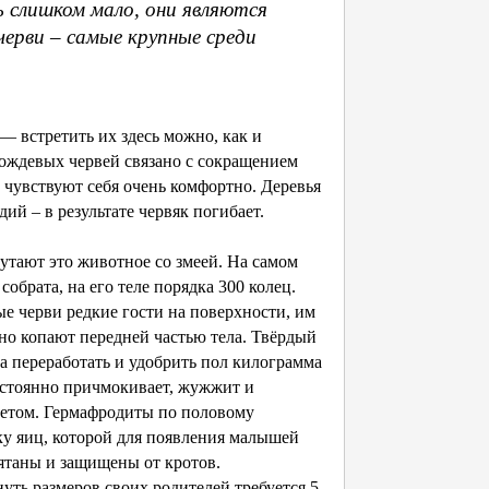
ь слишком мало, они являются
ерви – самые крупные среди
— встретить их здесь можно, как и
ождевых червей связано с сокращением
 чувствуют себя очень комфортно. Деревья
ий – в результате червяк погибает.
утают это животное со змеей. На самом
собрата, на его теле порядка 300 колец.
е черви редкие гости на поверхности, им
но копают передней частью тела. Твёрдый
на переработать и удобрить пол килограмма
остоянно причмокивает, жужжит и
летом. Гермафродиты по половому
ку яиц, которой для появления малышей
ятаны и защищены от кротов.
ть размеров своих родителей требуется 5