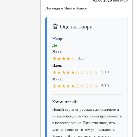
05.08.2026
ada1466
Легенда о Яше и Алисе
🏆 Оценка жюри
Жанр:
Да
Язык:
★★★★☆
4/5
Идея:
★★★★★☆☆☆☆☆
5/10
Финал:
★★★★★☆☆☆☆☆
5/10
Комментарий:
Новый вариант рассказа динамичнее и
интереснее, есть уже некая притчевость
в повествовании. Единственное, что
мне непонятно - в чем уникальность
Алисы и Яши, кроме того, что они