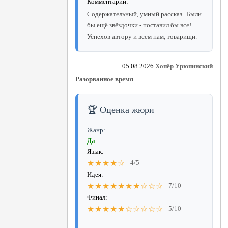
Комментарий:
Содержательный, умный рассказ...Были
бы ещё звёздочки - поставил бы все!
Успехов автору и всем нам, товарищи.
05.08.2026
Хопёр Урюпинский
Разорванное время
🏆 Оценка жюри
Жанр:
Да
Язык:
★★★★☆
4/5
Идея:
★★★★★★★☆☆☆
7/10
Финал:
★★★★★☆☆☆☆☆
5/10