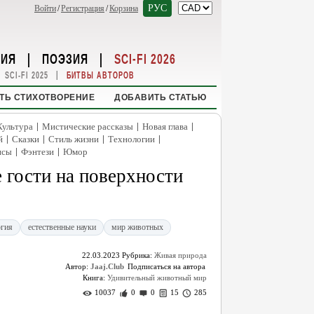
РУС
Войти
/
Регистрация
/
Корзина
НИЯ
|
ПОЭЗИЯ
|
SCI-FI 2026
|
SCI-FI 2025
БИТВЫ АВТОРОВ
ТЬ СТИХОТВОРЕНИЕ
ДОБАВИТЬ СТАТЬЮ
|
|
|
Культура
Мистические рассказы
Новая глава
|
|
|
|
й
Сказки
Стиль жизни
Технологии
|
|
нсы
Фэнтези
Юмор
 гости на поверхности
гия
естественные науки
мир животных
22.03.2023
Рубрика:
Живая природа
Автор:
Jaaj.Club
Книга:
Удивительный животный мир
10037
0
0
15
285