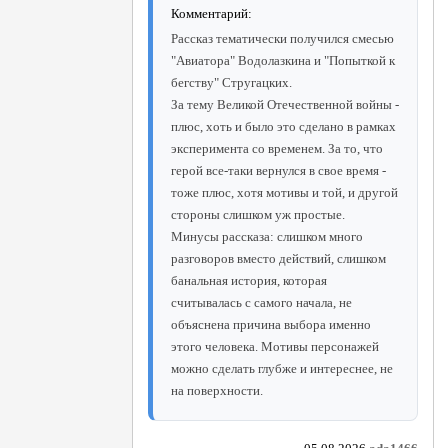
Комментарий:
Рассказ тематически получился смесью
"Авиатора" Водолазкина и "Попыткой к
бегству" Стругацких.
За тему Великой Отечественной войны -
плюс, хоть и было это сделано в рамках
эксперимента со временем. За то, что
герой все-таки вернулся в свое время -
тоже плюс, хотя мотивы и той, и другой
стороны слишком уж простые.
Минусы рассказа: слишком много
разговоров вместо действий, слишком
банальная история, которая
считывалась с самого начала, не
объяснена причина выбора именно
этого человека. Мотивы персонажей
можно сделать глубже и интереснее, не
на поверхности.