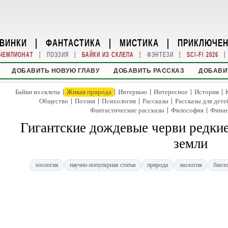
ВИНКИ
|
ФАНТАСТИКА
|
МИСТИКА
|
ПРИКЛЮЧЕ
|
|
|
|
|
ЧЕМПИОНАТ
ПОЭЗИЯ
БАЙКИ ИЗ СКЛЕПА
ФЭНТЕЗИ
SCI-FI 2026
ДОБАВИТЬ НОВУЮ ГЛАВУ
ДОБАВИТЬ РАССКАЗ
ДОБАВИ
|
|
|
|
|
Байки из склепа
Живая природа
Интервью
Интересное
История
|
|
|
|
Общество
Поэзия
Психология
Рассказы
Рассказы для дете
|
|
Фантастические рассказы
Философия
Фина
Гигантские дождевые черви редкие
земли
зоология
научно-популярная статья
природа
экология
биоло