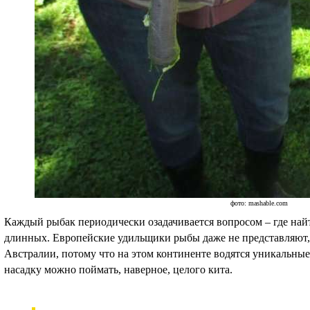
фото: mashable.com
Каждый рыбак периодически озадачивается вопросом – где най
длинных. Европейские удильщики рыбы даже не представляют, 
Австралии, потому что на этом континенте водятся уникальны
насадку можно поймать, наверное, целого кита.