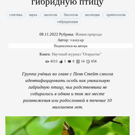
гибридную птицу
генетика
наука
экология
биология
эволюция
орнитология
гибридизация
08.11.2022
Рубрика:
Живая природа
Автор:
vassyap
Книга:
Научный журнал "Открытие"
4215
1
0
14
656
Группа учёных во главе с Пенн Стейт смогла
идентифицировать особь как уникальную
гибридную птицу, чьи родственники не
собирались в одном и том же месте
размножения или родословной в течение 10
миллионов лет.