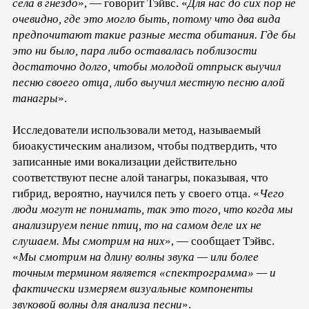
села в гнездо
», — говорит Тэйвс. «
Для нас до сих пор не
очевидно, где это могло быть, потому что два вида
предпочитают такие разные места обитания. Где бы
это ни было, пара либо оставалась поблизости
достаточно долго, чтобы молодой отпрыск выучил
песню своего отца, либо выучил местную песню алой
танагры
».
Исследователи использовали метод, называемый
биоакустическим анализом, чтобы подтвердить, что
записанные ими вокализации действительно
соответствуют песне алой танагры, показывая, что
гибрид, вероятно, научился петь у своего отца. «
Чего
люди могут не понимать, так это того, что когда мы
анализируем пение птиц, то на самом деле их не
слушаем. Мы смотрим на них
», — сообщает Тэйвс.
«
Мы смотрим на длину волны звука — или более
точным термином является «спектрограмма» — и
фактически измеряем визуальные компоненты
звуковой волны для анализа песни
».