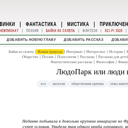
ВИНКИ
|
ФАНТАСТИКА
|
МИСТИКА
|
ПРИКЛЮЧЕ
|
|
|
|
|
ЧЕМПИОНАТ
ПОЭЗИЯ
БАЙКИ ИЗ СКЛЕПА
ФЭНТЕЗИ
SCI-FI 2026
ДОБАВИТЬ НОВУЮ ГЛАВУ
ДОБАВИТЬ РАССКАЗ
ДОБАВИ
|
|
|
|
|
Байки из склепа
Живая природа
Интервью
Интересное
История
|
|
|
|
Общество
Поэзия
Психология
Рассказы
Рассказы для дете
|
|
Фантастические рассказы
Философия
Фина
ЛюдоПарк или люди в
эссе
экология
общественная критика
этика живо
Недавно побывала в довольно крупном аквариуме во Ф
супер условия. Увидела там одного краба огромного, 