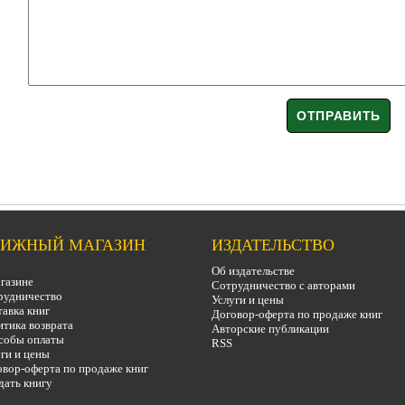
ИЖНЫЙ МАГАЗИН
ИЗДАТЕЛЬСТВО
Об издательстве
газине
Сотрудничество с авторами
рудничество
Услуги и цены
авка книг
Договор-оферта по продаже книг
тика возврата
Авторские публикации
собы оплаты
RSS
ги и цены
вор-оферта по продаже книг
дать книгу