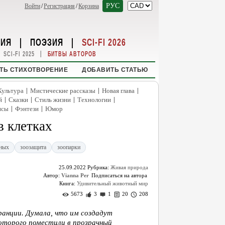
РУС
Войти
/
Регистрация
/
Корзина
НИЯ
|
ПОЭЗИЯ
|
SCI-FI 2026
|
SCI-FI 2025
БИТВЫ АВТОРОВ
ТЬ СТИХОТВОРЕНИЕ
ДОБАВИТЬ СТАТЬЮ
|
|
|
Культура
Мистические рассказы
Новая глава
|
|
|
|
й
Сказки
Стиль жизни
Технологии
|
|
нсы
Фэнтези
Юмор
 клетках
тных
зоозащита
зоопарки
25.09.2022
Рубрика:
Живая природа
Автор:
Vianna Per
Книга:
Удивительный животный мир
5673
3
1
20
208
ранции. Думала, что им создадут
которого поместили в прозрачный