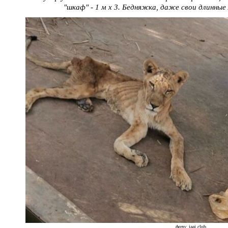
"шкаф" - 1 м х 3. Бедняжка, даже свои длинные
фото: jaaj.club