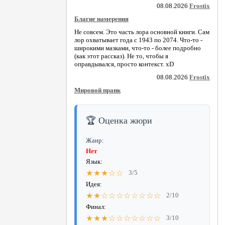
08.08.2026
Frostix
Благие намерения
Не совсем. Это часть лора основной книги. Сам
лор охватывает года с 1943 по 2074. Что-то -
широкими мазками, что-то - более подробно
(как этот рассказ). Не то, чтобы я
оправдывался, просто контекст. xD
08.08.2026
Frostix
Мировой пранк
🏆 Оценка жюри
Жанр:
Нет
Язык:
★★★☆☆
3/5
Идея:
★★☆☆☆☆☆☆☆☆
2/10
Финал:
★★★☆☆☆☆☆☆☆
3/10