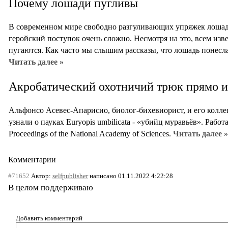
Почему лошади пугливы
В современном мире свободно разгуливающих упряжек лошад
геройский поступок очень сложно. Несмотря на это, всем изв
пугаются. Как часто мы слышим рассказы, что лошадь понесла 
Читать далее »
Акробатический охотничий трюк прямо и
Альфонсо Асевес-Апарисио, биолог-бихевиорист, и его коллег
узнали о пауках Euryopis umbilicata - «убийц муравьёв». Рабо
Proceedings of the National Academy of Sciences.
Читать далее »
Комментарии
#71652
Автор:
selfpublisher
написано 01.11.2022 4:22:28
В целом поддерживаю
Добавить комментарий