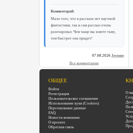
Комментарий:
Мало того, что в рассказе нет научной
фантастики, так и сам рассказ очень
разочаровал. Чем чаще вы зовете тьму,
тем быстрее она придет!
07.08.2026
Jerome
Все комментарии
ОБЩЕЕ
КН
Войти
О ма
Регистрация
Сот
Пользовательское соглашение
Дост
Использование куки (Cookies)
Поли
Персональные данные
Спо
FAQ
Услу
Новости компании
Дого
О проекте
Про
Обратная связь