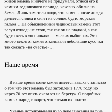
живой камень и ничего не придумали, отнеся его к
камням ледникового периода, каковых обилие на
Земле. Лишь заметили люди, что камень после дождя
делается синим и сияет на солнце, будто морская
галька… На обыкновенный ледниковый камень этот
валун отнюдь не схож, так как он не гладкий, а как
будто весь в «оспинках» — мелких выбоинах. Это
много веков от камня откалывали небольшие кусочки
так сказать «на счастье»…
Наше время
В наше время возле камня имеется вышка с записью
о том что этот камень был затоплен в 1778 году, но
через 70 лет опять оказался на берегу». О подобных
камнях народ говорит, что «земля их родит».
Учёные истолковывали чудо передвижения валуна