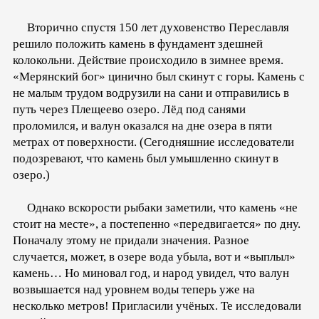
Вторично спустя 150 лет духовенство Переславля
решило положить камень в фундамент здешней
колокольни. Действие происходило в зимнее время.
«Мерянский бог» цинично был скинут с горы. Камень с
не малым трудом водрузили на сани и отправились в
путь через Плещеево озеро. Лёд под санями
проломился, и валун оказался на дне озера в пяти
метрах от поверхности. (Сегодняшние исследователи
подозревают, что камень был умышленно скинут в
озеро.)
Однако вскорости рыбаки заметили, что камень «не
стоит на месте», а постепенно «передвигается» по дну.
Поначалу этому не придали значения. Разное
случается, может, в озере вода убыла, вот и «выплыл»
камень… Но миновал год, и народ увидел, что валун
возвышается над уровнем воды теперь уже на
несколько метров! Пригласили учёных. Те исследовали