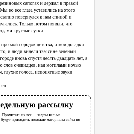
резиновых сапогах и держал в правой
Мы во все глаза уставились на этого
внезапно повернулся к нам спиной и
угались. Только потом поняли, что,
годами круглые сутки.
ро мой городок детства, и мои догадки
сто, и люди видели там сине-зелёный
городе вновь спустя десять-двадцать лет, а
 со слов очевидцев, над могилами ночью
, глухие голоса, непонятные звуки.
сел.
недельную рассылку
. Прочитать их все — задача весьма
у будут приходить похожие материалы сайта по
l