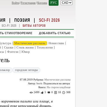
РУС
Войти
/
Регистрация
/
Корзина
НИЯ
|
ПОЭЗИЯ
|
SCI-FI 2026
|
SCI-FI 2025
БИТВЫ АВТОРОВ
ТЬ СТИХОТВОРЕНИЕ
ДОБАВИТЬ СТАТЬЮ
|
|
|
Культура
Мистические рассказы
Новая глава
|
|
|
|
й
Сказки
Стиль жизни
Технологии
|
|
нсы
Фэнтези
Юмор
ель
ольклор
городские легенды
07.08.2019
Рубрика:
Мистические рассказы
Автор:
boris
Книга:
На старом кладбище
2499
5
0
18
308
коричневом пальто или плаще, в
правой руке керосиновый фонарь,