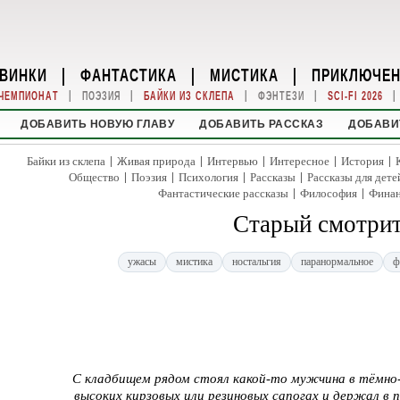
ВИНКИ
|
ФАНТАСТИКА
|
МИСТИКА
|
ПРИКЛЮЧЕ
|
|
|
|
|
ЧЕМПИОНАТ
ПОЭЗИЯ
БАЙКИ ИЗ СКЛЕПА
ФЭНТЕЗИ
SCI-FI 2026
ДОБАВИТЬ НОВУЮ ГЛАВУ
ДОБАВИТЬ РАССКАЗ
ДОБАВИ
|
|
|
|
|
Байки из склепа
Живая природа
Интервью
Интересное
История
|
|
|
|
Общество
Поэзия
Психология
Рассказы
Рассказы для дете
|
|
Фантастические рассказы
Философия
Фина
Старый смотрит
ужасы
мистика
ностальгия
паранормальное
ф
С кладбищем рядом стоял какой-то мужчина в тёмно- 
высоких кирзовых или резиновых сапогах и держал в 