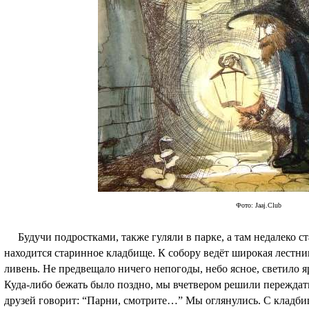
Фото: Jaaj.Club
Будучи подростками, также гуляли в парке, а там недалеко ста
находится старинное кладбище. К собору ведёт широкая лестниц
ливень. Не предвещало ничего непогоды, небо ясное, светило я
Куда-либо бежать было поздно, мы вчетвером решили переждать
друзей говорит: “Парни, смотрите…” Мы оглянулись. С кладби