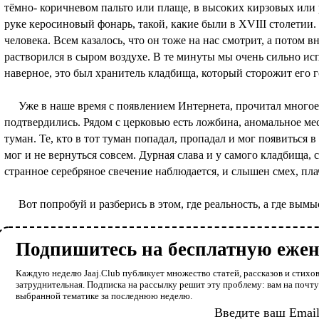
тёмно- коричневом пальто или плаще, в высоких кирзовых или 
руке керосиновый фонарь, такой, какие были в XVIII столетии. 
человека. Всем казалось, что он тоже на нас смотрит, а потом 
растворился в сыром воздухе. В те минуты мы очень сильно исп
наверное, это был хранитель кладбища, который сторожит его 
Уже в наше время с появлением Интернета, прочитал многое п
подтвердились. Рядом с церковью есть ложбина, аномальное ме
туман. Те, кто в тот туман попадал, пропадал и мог появиться в 
мог и не вернуться совсем. Дурная слава и у самого кладбища,
странное серебряное свечение наблюдается, и слышен смех, плач
Вот попробуй и разберись в этом, где реальность, а где вымы
Подпишитесь на бесплатную еже
Каждую неделю Jaaj.Club публикует множество статей, рассказов и стихов
затруднительная. Подписка на рассылку решит эту проблему: вам на почт
выбранной тематике за последнюю неделю.
Введите ваш Emai