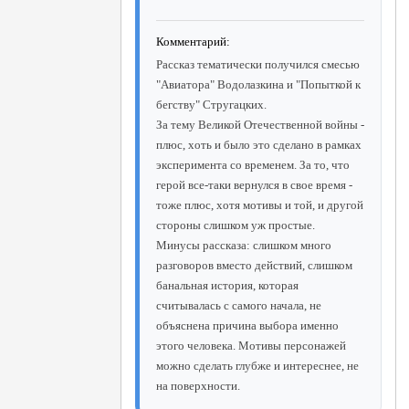
Комментарий:
Рассказ тематически получился смесью
"Авиатора" Водолазкина и "Попыткой к
бегству" Стругацких.
За тему Великой Отечественной войны -
плюс, хоть и было это сделано в рамках
эксперимента со временем. За то, что
герой все-таки вернулся в свое время -
тоже плюс, хотя мотивы и той, и другой
стороны слишком уж простые.
Минусы рассказа: слишком много
разговоров вместо действий, слишком
банальная история, которая
считывалась с самого начала, не
объяснена причина выбора именно
этого человека. Мотивы персонажей
можно сделать глубже и интереснее, не
на поверхности.