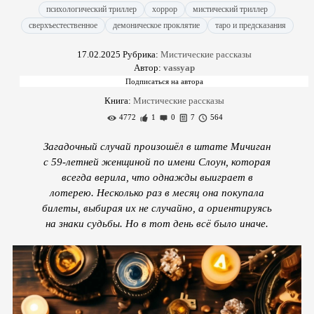
психологический триллер
хоррор
мистический триллер
сверхъестественное
демоническое проклятие
таро и предсказания
17.02.2025
Рубрика:
Мистические рассказы
Автор:
vassyap
Книга:
Мистические рассказы
4772
1
0
7
564
Загадочный случай произошёл в штате Мичиган
с 59-летней женщиной по имени Слоун, которая
всегда верила, что однажды выиграет в
лотерею. Несколько раз в месяц она покупала
билеты, выбирая их не случайно, а ориентируясь
на знаки судьбы. Но в тот день всё было иначе.