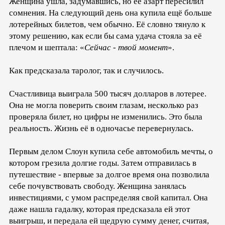
Женщина ушла, задумавшись, но её азарт пересилил
сомнения. На следующий день она купила ещё больше
лотерейных билетов, чем обычно. Её словно тянуло к
этому решению, как если бы сама удача стояла за её
плечом и шептала: «
Сейчас - твой момент
».
Как предсказала таролог, так и случилось.
Счастливица выиграла 500 тысяч долларов в лотерее.
Она не могла поверить своим глазам, несколько раз
проверяла билет, но цифры не изменились. Это была
реальность. Жизнь её в одночасье перевернулась.
Первым делом Слоун купила себе автомобиль мечты, о
котором грезила долгие годы. Затем отправилась в
путешествие - впервые за долгое время она позволила
себе почувствовать свободу. Женщина занялась
инвестициями, с умом распределяя свой капитал. Она
даже нашла гадалку, которая предсказала ей этот
выигрыш, и передала ей щедрую сумму денег, считая,