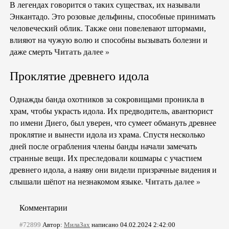
В легендах говорится о таких существах, их называли
Энкантадо. Это розовые дельфины, способные принимать
человеческий облик. Также они повелевают штормами,
влияют на чужую волю и способны вызывать болезни и
даже смерть
Читать далее »
Проклятие древнего идола
Однажды банда охотников за сокровищами проникла в
храм, чтобы украсть идола. Их предводитель, авантюрист
по имени Диего, был уверен, что сумеет обмануть древнее
проклятие и вынести идола из храма. Спустя несколько
дней после ограбления члены банды начали замечать
странные вещи. Их преследовали кошмары с участием
древнего идола, а наяву они видели призрачные видения и
слышали шёпот на незнакомом языке.
Читать далее »
Комментарии
#72899
Автор:
МилаЗах
написано 04.02.2024 2:42:00