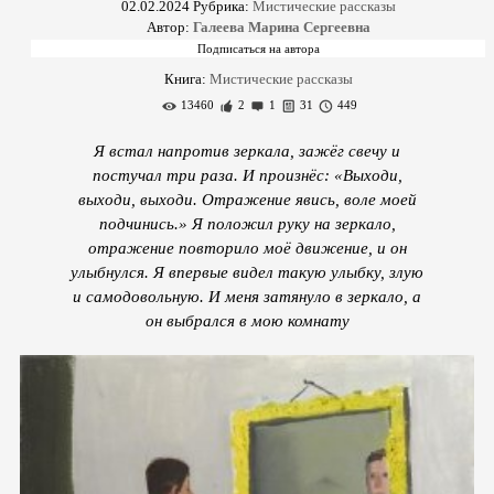
02.02.2024
Рубрика:
Мистические рассказы
Автор:
Галеева Марина Сергеевна
Книга:
Мистические рассказы
13460
2
1
31
449
Я встал напротив зеркала, зажёг свечу и
постучал три раза. И произнёс: «Выходи,
выходи, выходи. Отражение явись, воле моей
подчинись.» Я положил руку на зеркало,
отражение повторило моё движение, и он
улыбнулся. Я впервые видел такую улыбку, злую
и самодовольную. И меня затянуло в зеркало, а
он выбрался в мою комнату