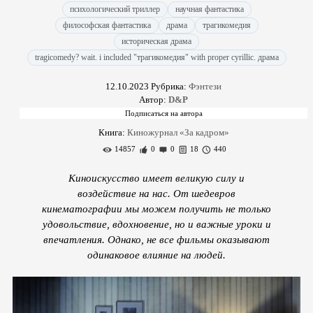
психологический триллер
научная фантастика
философская фантастика
драма
трагикомедия
историческая драма
tragicomedy? wait. i included "трагикомедия" with proper cyrillic. драма
12.10.2023
Рубрика:
Фэнтези
Автор:
D&P
Книга:
Киножурнал «За кадром»
14857
0
0
18
440
Киноискусство имеет великую силу и
воздействие на нас. От шедевров
кинематографии мы можем получить не только
удовольствие, вдохновение, но и важные уроки и
впечатления. Однако, не все фильмы оказывают
одинаковое влияние на людей.