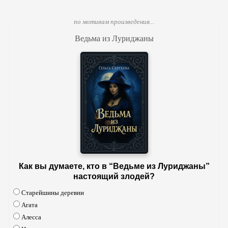
по мотивам произведения...
Ведьма из Луриджаны
Как вы думаете, кто в “Ведьме из Луриджаны”
настоящий злодей?
Старейшины деревни
Агата
Алесса