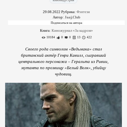
киноиндустрия
29.08.2022
Рубрика:
Фэнтези
Автор:
Jaaj.Club
Книга:
Киножурнал «За кадром»
10184
0
0
13
422
Своего рода символом «Ведьмака» стал
британский актёр Генри Кавилл, сыгравший
центрального персонажа – Геральта из Ривии,
мутанта по прозвищу «Белый Волк», убийцу
чудовищ.