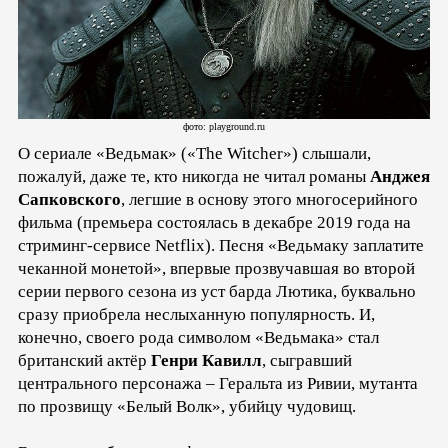
фото: playground.ru
О сериале «Ведьмак» («The Witсher») слышали,
пожалуй, даже те, кто никогда не читал романы
Анджея
Сапковского
, легшие в основу этого многосерийного
фильма (премьера состоялась в декабре 2019 года на
стриминг-сервисе Netflix). Песня «Ведьмаку заплатите
чеканной монетой», впервые прозвучавшая во второй
серии первого сезона из уст барда Лютика, буквально
сразу приобрела неслыханную популярность. И,
конечно, своего рода символом «Ведьмака» стал
британский актёр
Генри Кавилл
, сыгравший
центрального персонажа – Геральта из Ривии, мутанта
по прозвищу «Белый Волк», убийцу чудовищ.