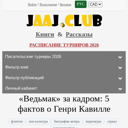
РУС
Войти
/
Регистрация
/
Корзина
Книги
&
Рассказы
РАСПИСАНИЕ ТУРНИРОВ 2026
Писательские турниры 2026
Фильтр книг
Фильтр публикаций
Личный кабинет
«Ведьмак» за кадром: 5
фактов о Генри Кавилле
фэнтези
поп-культура
биография актера
видеоигры
сериал