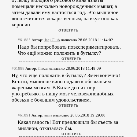
бутылку молодого рисового вина азиаты
помещали несколько новорожденных мышат, а
затем давали ему настояться год. Это мышиное
вино считается лекарственным, на вкус оно как
керосин.
#61885
Автор:
Jaaj.Club
написано 28.06.2018 11:14:02
Надо бы попробовать поэкспериментировать.
Что ещё можно положить в бутылку?
#61888
Автор:
firoza
написано 28.06.2018 11:48:09
Ну, что еще положить в бутылку? Змеи конечно!
Кстати, мышиное вино подали к обезьяньим
жареным мозгам. В Китае до сих пор
употребляют в пищу мозг человекоподобных
обезьян с большим удовольствием.
#61891
Автор:
anna
написано 28.06.2018 19:29:00
Какая гадость! Вот предложили бы съесть за
миллион, отказалась бы.