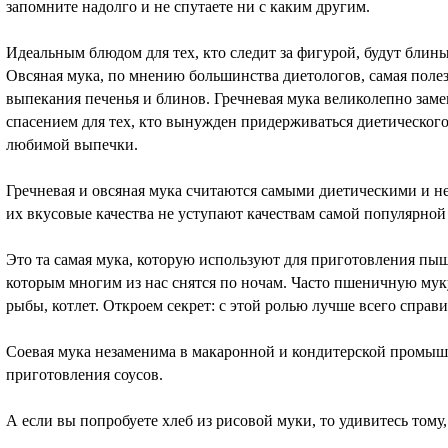
запомните надолго и не спутаете ни с каким другим.
Идеальным блюдом для тех, кто следит за фигурой, будут блин
Овсяная мука, по мнению большинства диетологов, самая полез
выпекания печенья и блинов. Гречневая мука великолепно зам
спасением для тех, кто вынужден придерживаться диетического
любимой выпечки.
Гречневая и овсяная мука считаются самыми диетическими и не
их вкусовые качества не уступают качествам самой популярно
Это та самая мука, которую используют для приготовления пы
которым многим из нас снятся по ночам. Часто пшеничную мук
рыбы, котлет. Откроем секрет: с этой ролью лучше всего справи
Соевая мука незаменима в макаронной и кондитерской промышл
приготовления соусов.
А если вы попробуете хлеб из рисовой муки, то удивитесь тому