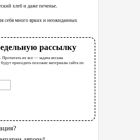
ский хлеб и даже печенье.
для себя много ярких и неожиданных
недельную рассылку
. Прочитать их все — задача весьма
у будут приходить похожие материалы сайта по
l
ация?
мпатии автору!