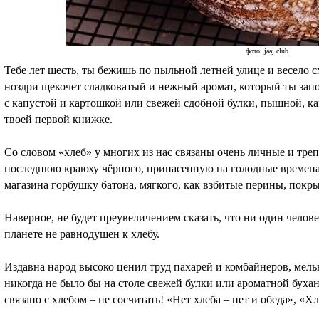
фото: jaaj.club
Тебе лет шесть, ты бежишь по пыльной летней улице и весело с
ноздри щекочет сладковатый и нежный аромат, который ты зап
с капустой и картошкой или свежей сдобной булки, пышной, ка
твоей первой книжке.
Со словом «хлеб» у многих из нас связаны очень личные и тре
последнюю краюху чёрного, припасенную на голодные времена,
магазина горбушку батона, мягкого, как взбитые перины, покр
Наверное, не будет преувеличением сказать, что ни один человек
планете не равнодушен к хлебу.
Издавна народ высоко ценил труд пахарей и комбайнеров, мельни
никогда не было бы на столе свежей булки или ароматной буха
связано с хлебом – не сосчитать! «Нет хлеба – нет и обеда», «Х