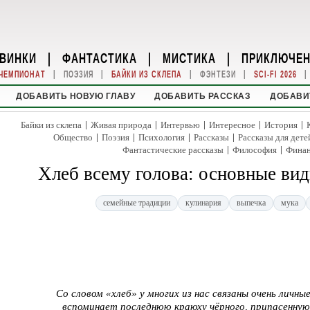
ВИНКИ
|
ФАНТАСТИКА
|
МИСТИКА
|
ПРИКЛЮЧЕ
|
|
|
|
|
ЧЕМПИОНАТ
ПОЭЗИЯ
БАЙКИ ИЗ СКЛЕПА
ФЭНТЕЗИ
SCI-FI 2026
ДОБАВИТЬ НОВУЮ ГЛАВУ
ДОБАВИТЬ РАССКАЗ
ДОБАВИ
|
|
|
|
|
Байки из склепа
Живая природа
Интервью
Интересное
История
|
|
|
|
Общество
Поэзия
Психология
Рассказы
Рассказы для дете
|
|
Фантастические рассказы
Философия
Фина
Хлеб всему голова: основные вид
семейные традиции
кулинария
выпечка
мука
Со словом «хлеб» у многих из нас связаны очень лич
вспоминает последнюю краюху чёрного, припасенную 