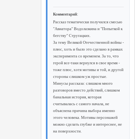
Комментарий:
Рассказ тематически получился смесью
"Авиатора" Водолазкина и "Попыткой к
бегству" Стругацких.
За тему Великой Отечественной войны -
плюс, хоть и было это сделано в рамках
эксперимента со временем. За то, что
герой все-таки вернулся в свое время -
тоже плюс, хотя мотивы и той, и другой
стороны слишком уж простые.
Минусы рассказа: слишком много
разговоров вместо действий, слишком
банальная история, которая
считывалась с самого начала, не
объяснена причина выбора именно
этого человека. Мотивы персонажей
можно сделать глубже и интереснее, не
на поверхности.