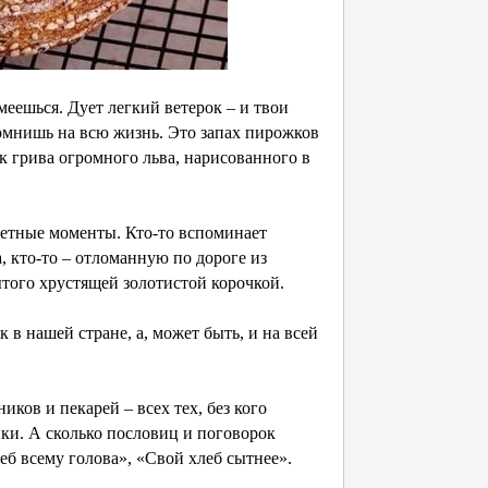
меешься. Дует легкий ветерок – и твои
омнишь на всю жизнь. Это запах пирожков
к грива огромного льва, нарисованного в
петные моменты. Кто-то вспоминает
 кто-то – отломанную по дороге из
ытого хрустящей золотистой корочкой.
 в нашей стране, а, может быть, и на всей
ков и пекарей – всех тех, без кого
нки. А сколько пословиц и поговорок
леб всему голова», «Свой хлеб сытнее».