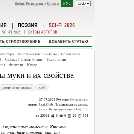
РУС
Войти
/
Регистрация
/
Корзина
НИЯ
|
ПОЭЗИЯ
|
SCI-FI 2026
|
SCI-FI 2025
БИТВЫ АВТОРОВ
ТЬ СТИХОТВОРЕНИЕ
ДОБАВИТЬ СТАТЬЮ
|
|
|
Культура
Мистические рассказы
Новая глава
|
|
|
|
й
Сказки
Стиль жизни
Технологии
|
|
нсы
Фэнтези
Юмор
ы муки и их свойства
диетическое питание
хлеб
27.07.2022
Рубрика:
Стиль жизни
Автор:
Jaaj.Club
Книга:
Кулинарная книга Jaaj.Club
25392
0
0
28
554
ные и трепетные моменты. Кто-то
на голодные времена, кто-то –