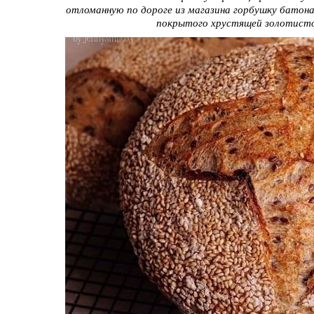
отломанную по дороге из магазина горбушку батона,
покрытого хрустящей золотисто