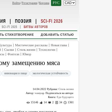
РУС
Войти
/
Регистрация
/
Корзина
НИЯ
|
ПОЭЗИЯ
|
SCI-FI 2026
|
SCI-FI 2025
БИТВЫ АВТОРОВ
ТЬ СТИХОТВОРЕНИЕ
ДОБАВИТЬ СТАТЬЮ
|
|
|
Культура
Мистические рассказы
Новая глава
|
|
|
|
й
Сказки
Стиль жизни
Технологии
|
|
нсы
Фэнтези
Юмор
ному замещению мяса
инновации в пище
экологическая устойчивость
14.04.2022
Рубрика:
Стиль жизни
Автор:
vassyap
Книга:
Еда будущего
15146
14
2
34
1361
, сои, грибов и семян масличных