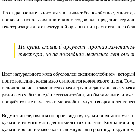
Текстура растительного мяса вызывает беспокойство у многих,
привели к использованию таких методов, как прядение, термоп
текстуризация для структурной организации растительного бел
По сути, главный аргумент против заменителе
текстура, но за последние несколько лет они 
Цвет натурального мяса обусловлен оксимиоглобином, которы
приготовлении, когда мясо становится коричневого цвета. Томат
использовались в заменителях мяса для придания аналогам мяса 
развивается, был введён леггемоглобин, чтобы заменители мяс
придаёт тот же вкус, что и миоглобин, улучшая органолептическ
Ведутся исследования по производству культивируемого мяса 
культивируемого мяса для космических полётов. Компании и п
культивированное мясо как надёжную альтернативу, и крупнома