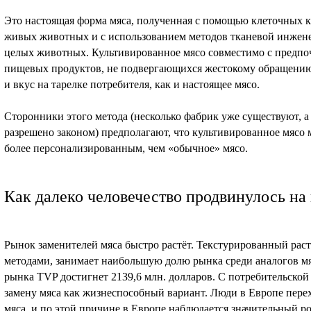
Это настоящая форма мяса, полученная с помощью клеточных кул
живых животных и с использованием методов тканевой инжен
целых животных. Культивированное мясо совместимо с предпо
пищевых продуктов, не подвергающихся жестокому обращению,
и вкус на тарелке потребителя, как и настоящее мясо.
Сторонники этого метода (несколько фабрик уже существуют, 
разрешено законом) предполагают, что культивированное мясо 
более персонализированным, чем «обычное» мясо.
Как далеко человечество продвинулось на
Рынок заменителей мяса быстро растёт. Текстурированный рас
методами, занимает наибольшую долю рынка среди аналогов мяс
рынка TVP достигнет 2139,6 млн. долларов. С потребительской
замену мяса как жизнеспособный вариант. Люди в Европе перех
мяса, и по этой причине в Европе наблюдается значительный ро