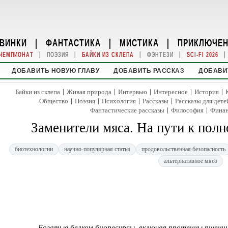
ВИНКИ
|
ФАНТАСТИКА
|
МИСТИКА
|
ПРИКЛЮЧЕ
|
|
|
|
|
ЧЕМПИОНАТ
ПОЭЗИЯ
БАЙКИ ИЗ СКЛЕПА
ФЭНТЕЗИ
SCI-FI 2026
ДОБАВИТЬ НОВУЮ ГЛАВУ
ДОБАВИТЬ РАССКАЗ
ДОБАВИ
|
|
|
|
|
Байки из склепа
Живая природа
Интервью
Интересное
История
|
|
|
|
Общество
Поэзия
Психология
Рассказы
Рассказы для дете
|
|
Фантастические рассказы
Философия
Фина
Заменители мяса. На пути к пол
биотехнологии
научно-популярная статья
продовольственная безопасность
альтернативное мясо
Богатые белком биоресурсы, включая протеины пшеницы